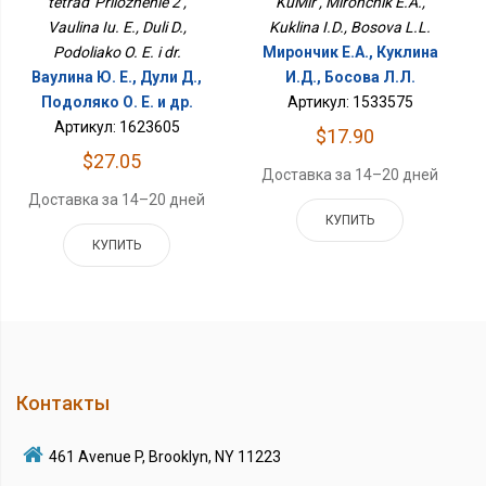
tetrad' Prilozhenie 2 ,
KuMir , Mironchik E.A.,
Vaulina Iu. E., Duli D.,
Kuklina I.D., Bosova L.L.
Podoliako O. E. i dr.
Мирончик Е.А., Куклина
Ваулина Ю. Е., Дули Д.,
И.Д., Босова Л.Л.
Подоляко О. Е. и др.
Артикул: 1533575
Артикул: 1623605
$17.90
$27.05
Доставка за 14–20 дней
Доставка за 14–20 дней
КУПИТЬ
КУПИТЬ
Контакты
461 Avenue P, Brooklyn, NY 11223