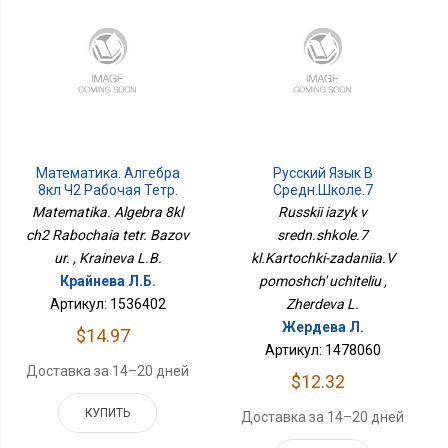
Математика. Алгебра
Русский Язык В
8кл Ч2 Рабочая Тетр.
Средн.школе.7
Базов Ур.
Кл.Карточки-Задания.В
Matematika. Algebra 8kl
Russkii iazyk v
Помощь Учителю
ch2 Rabochaia tetr. Bazov
sredn.shkole.7
ur. , Kraineva L.B.
kl.Kartochki-zadaniia.V
Крайнева Л.Б.
pomoshch' uchiteliu ,
Артикул: 1536402
Zherdeva L.
Жердева Л.
$14.97
Артикул: 1478060
Доставка за 14–20 дней
$12.32
КУПИТЬ
Доставка за 14–20 дней