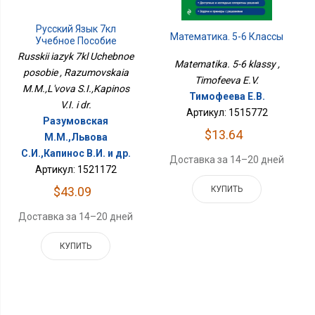
Русский Язык 7кл
Математика. 5-6 Классы
Учебное Пособие
Russkii iazyk 7kl Uchebnoe
Matematika. 5-6 klassy ,
posobie , Razumovskaia
Timofeeva E.V.
M.M.,L'vova S.I.,Kapinos
Тимофеева Е.В.
V.I. i dr.
Артикул: 1515772
Разумовская
$13.64
М.М.,Львова
С.И.,Капинос В.И. и др.
Доставка за 14–20 дней
Артикул: 1521172
КУПИТЬ
$43.09
Доставка за 14–20 дней
КУПИТЬ