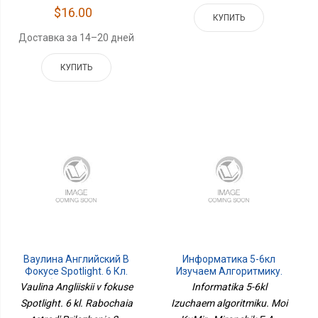
$16.00
КУПИТЬ
Доставка за 14–20 дней
КУПИТЬ
Ваулина Английский В
Информатика 5-6кл
Фокусе Spotlight. 6 Кл.
Изучаем Алгоритмику.
Рабочая Тетрадь
Мой КуМир
Vaulina Angliiskii v fokuse
Informatika 5-6kl
Приложение 2
Spotlight. 6 kl. Rabochaia
Izuchaem algoritmiku. Moi