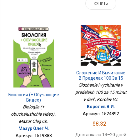
КУПИТЬ
Сложение И Вычитание
В Пределах 100 За 15
Минут В День
Slozhenie i vychitanie v
predelakh 100 za 15 minut
Биология (+ Обучающие
v den' , Korolev V.I.
Видео)
Королёв В.И.
Biologiia (+
Артикул: 1524892
obuchaiushchie video) ,
Mazur Oleg Ch.
$8.32
Мазур Олег Ч.
Доставка за 14–20 дней
Артикул: 1519888