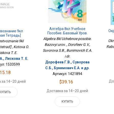
Алгебра 8кл Учебное
Ок
вознание 9кл
Пособие. Базовый Уров.
чая Тетрадь]
Algebra 8kl Uchebnoe posobie.
Okr
stvoznanie 9kl
Bazovyi urov. , Dorofeev G.V.,
Rabo
etrad'] , Kotova O.
Suvorova S.B., Bunimovich E.A.
Liskova T. E.
i dr.
А., Лискова Т. Е.
Дорофеев Г.В., Суворова
ул: 1533599
С.Б., Бунимович Е.А. и др.
15.18
Артикул: 1421894
До
$39.16
 за 14–20 дней
Доставка за 14–20 дней
КУПИТЬ
КУПИТЬ