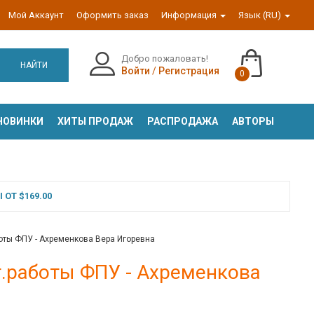
Мой Аккаунт
Оформить заказ
Информация
Язык (RU)
Добро пожаловать!
НАЙТИ
Войти
/
Регистрация
0
НОВИНКИ
ХИТЫ ПРОДАЖ
РАСПРОДАЖА
АВТОРЫ
ОТ $169.00
оты ФПУ - Ахременкова Вера Игоревна
т.работы ФПУ - Ахременкова