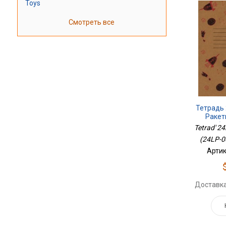
Toys
Смотреть все
Тетрадь 
Ракет
(N
Tetrad' 24l
(24LP-0
Артик
Доставка