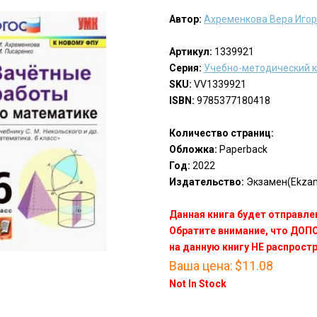
Автор:
Ахременкова Вера Иго
Артикул:
1339921
Серия:
Учебно-методический 
SKU:
VV1339921
ISBN:
9785377180418
Количество страниц:
Обложка:
Paperback
Год:
2022
Издательство:
Экзамен(Ekza
Данная книга будет отправлен
Обратите внимание, что ДО
на данную книгу НЕ распрост
Ваша цена:
$11.08
Not In Stock