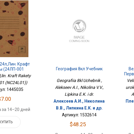
24л,лин. Крафт
География 8кл Учебник
Ве
ы (24ЛП-001
Перв
C24L01))
,lin. Kraft Rakety
Geografiia 8kl Uchebnik ,
Veli
01 (NC24L01))
Alekseev A.I., Nikolina V.V.,
urok
ул: 1445035
Lipkina E.K. i dr.
A
$7.00
Алексеев А.И., Николина
Пле
В.В., Липкина Е.К. и др.
 за 14–20 дней
Артикул: 1532614
КУПИТЬ
$48.25