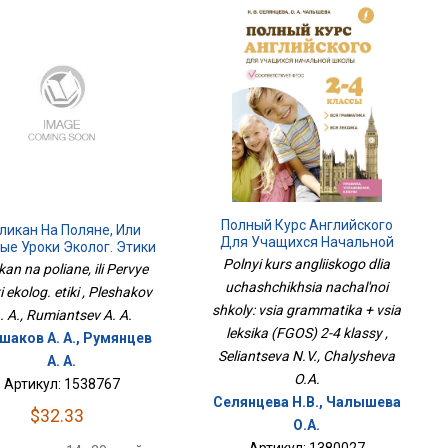
Полный Курс Английского
ликан На Поляне, Или
Для Учащихся Начальной
ые Уроки Эколог. Этики
Школы: Вся Грамматика +
Polnyi kurs angliiskogo dlia
kan na poliane, ili Pervye
Вся Лексика (ФГОС) 2-4
uchashchikhsia nachal'noi
i ekolog. etiki , Pleshakov
Классы
shkoly: vsia grammatika + vsia
. A., Rumiantsev A. A.
leksika (FGOS) 2-4 klassy ,
шаков А. А., Румянцев
Seliantseva N.V., Chalysheva
А. А.
O.A.
Артикул: 1538767
Селянцева Н.В., Чалышева
$32.33
О.А.
Артикул: 1380027