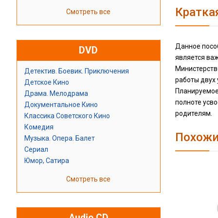
Кратка
Смотреть все
Данное посо
DVD
является важ
Министерств
Детектив. Боевик. Приключения
работы двух 
Детское Кино
Планируемое
Драма. Мелодрама
полноте усво
Документальное Кино
родителям.
Классика Советского Кино
Комедия
Похожи
Музыка. Опера. Балет
Сериал
Юмор, Сатира
Смотреть все
Audio CD