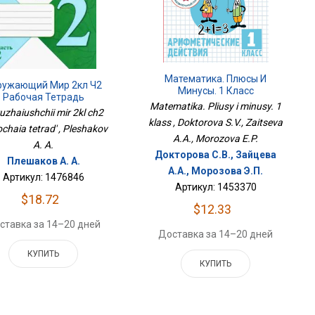
Математика. Плюсы И
ружающий Мир 2кл Ч2
Минусы. 1 Класс
Рабочая Тетрадь
Matematika. Pliusy i minusy. 1
uzhaiushchii mir 2kl ch2
klass , Doktorova S.V., Zaitseva
chaia tetrad' , Pleshakov
A.A., Morozova E.P.
A. A.
Докторова С.В., Зайцева
Плешаков А. А.
А.А., Морозова Э.П.
Артикул: 1476846
Артикул: 1453370
$18.72
$12.33
ставка за 14–20 дней
Доставка за 14–20 дней
КУПИТЬ
КУПИТЬ