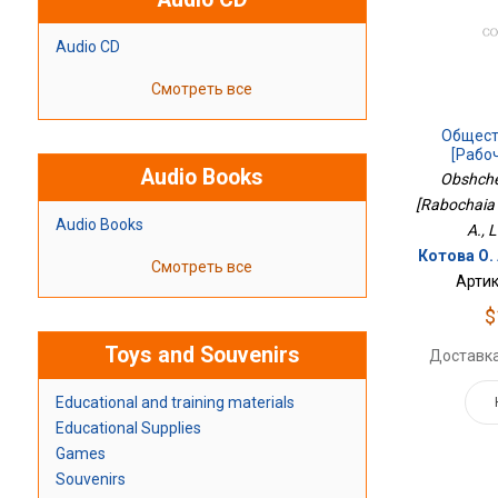
Audio CD
Смотреть все
Общест
[Рабо
Audio Books
Obshche
[Rabochaia t
Audio Books
A., 
Котова О. 
Смотреть все
Артик
$
Toys and Souvenirs
Доставка
Educational and training materials
Educational Supplies
Games
Souvenirs