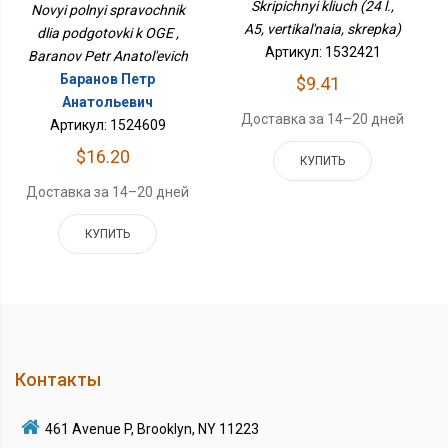
Skripichnyi kliuch (24 l.,
Novyi polnyi spravochnik
A5, vertikal'naia, skrepka)
dlia podgotovki k OGE ,
Артикул: 1532421
Baranov Petr Anatol'evich
Баранов Петр
$9.41
Анатольевич
Доставка за 14–20 дней
Артикул: 1524609
$16.20
КУПИТЬ
Доставка за 14–20 дней
КУПИТЬ
Контакты
461 Avenue P, Brooklyn, NY 11223