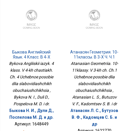
Быкова Английский
Атанасян Геометрия. 10-
Язык. 4 Класс. В 4-Х
11классы. В 3-Х Ч. Ч.1
Частях. Ч. 4 Учебное
Учебное Пособие Для
Bykova Angliiskii iazyk. 4
Atanasian Geometriia. 10-
Пособие Для
Слабовидящих
klass. V 4-kh chastiakh.
11klassy. V 3-kh ch. Ch.1
Слабовидящих
Обучающихся
Ch. 4 Uchebnoe posobie
Обучающихся
Uchebnoe posobie dlia
dlia slabovidiashchikh
slabovidiashchikh
obuchaiushchikhsia ,
obuchaiushchikhsia ,
Bykova N. I., Duli D.,
Atanasian L. S., Butuzov
Pospelova M. D. i dr.
V. F., Kadomtsev S. B. i dr
Быкова Н. И., Дули Д.,
Атанасян Л. С., Бутузов
Поспелова М. Д. и др.
В. Ф., Кадомцев С. Б. и
Артикул: 1648449
др
Артикул: 1622770