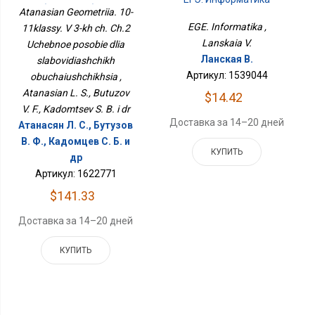
Учебное Пособие Для
Atanasian Geometriia. 10-
Слабовидящих
EGE. Informatika ,
11klassy. V 3-kh ch. Ch.2
Обучающихся
Lanskaia V.
Uchebnoe posobie dlia
Ланская В.
slabovidiashchikh
Артикул: 1539044
obuchaiushchikhsia ,
Atanasian L. S., Butuzov
$14.42
V. F., Kadomtsev S. B. i dr
Доставка за 14–20 дней
Атанасян Л. С., Бутузов
В. Ф., Кадомцев С. Б. и
КУПИТЬ
др
Артикул: 1622771
$141.33
Доставка за 14–20 дней
КУПИТЬ