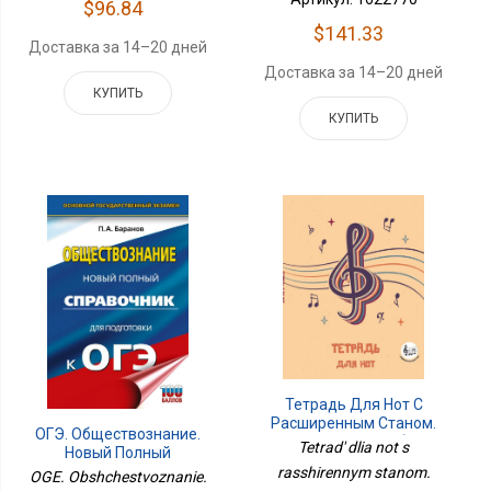
$96.84
$141.33
Доставка за 14–20 дней
Доставка за 14–20 дней
КУПИТЬ
КУПИТЬ
Тетрадь Для Нот С
Расширенным Станом.
ОГЭ. Обществознание.
Скрипичный Ключ (24 Л.,
Tetrad' dlia not s
Новый Полный
А5, Вертикальная,
Справочник Для
rasshirennym stanom.
OGE. Obshchestvoznanie.
Скрепка)
Подготовки К ОГЭ