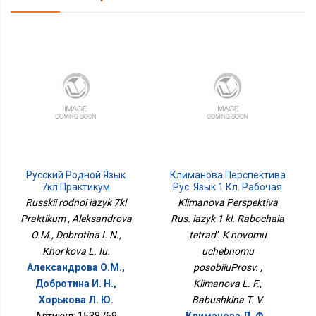
Русский Родной Язык
Климанова Перспектива
7кл Практикум
Рус. Язык 1 Кл. Рабочая
Тетрадь. К Новому
Russkii rodnoi iazyk 7kl
Klimanova Perspektiva
Учебному
Praktikum , Aleksandrova
Rus. iazyk 1 kl. Rabochaia
ПособиюПросв.
O.M., Dobrotina I. N.,
tetrad'. K novomu
Khor'kova L. Iu.
uchebnomu
Александрова О.М.,
posobiiuProsv. ,
Добротина И. Н.,
Klimanova L. F.,
Хорькова Л. Ю.
Babushkina T. V.