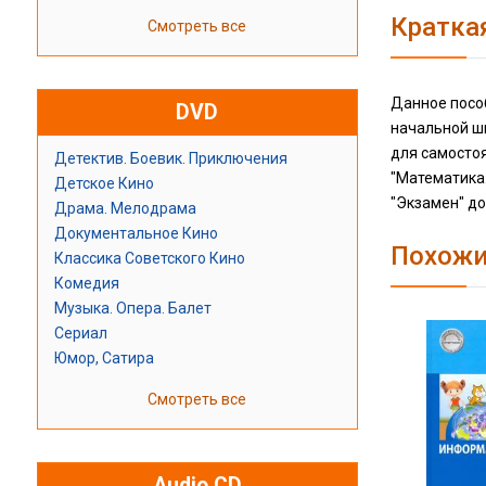
Кратка
Смотреть все
Данное посо
DVD
начальной ш
для самостоя
Детектив. Боевик. Приключения
"Математика.
Детское Кино
"Экзамен" д
Драма. Мелодрама
Документальное Кино
Похожи
Классика Советского Кино
Комедия
Музыка. Опера. Балет
Сериал
Юмор, Сатира
Смотреть все
Audio CD