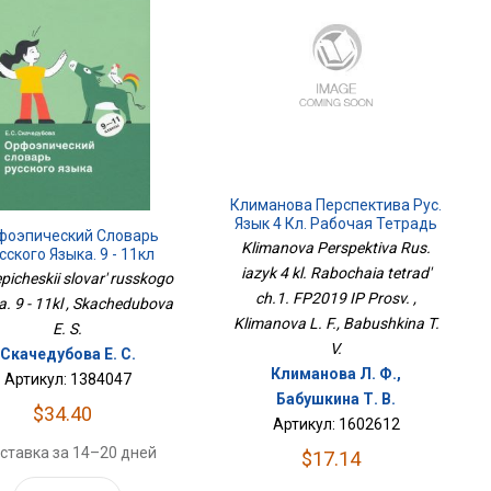
Климанова Перспектива Рус.
Язык 4 Кл. Рабочая Тетрадь
фоэпический Словарь
Ч.1. ФП2019 ИП Просв.
Klimanova Perspektiva Rus.
сского Языка. 9 - 11кл
iazyk 4 kl. Rabochaia tetrad'
picheskii slovar' russkogo
ch.1. FP2019 IP Prosv. ,
a. 9 - 11kl , Skachedubova
Klimanova L. F., Babushkina T.
E. S.
V.
Скачедубова Е. С.
Климанова Л. Ф.,
Артикул: 1384047
Бабушкина Т. В.
$34.40
Артикул: 1602612
ставка за 14–20 дней
$17.14