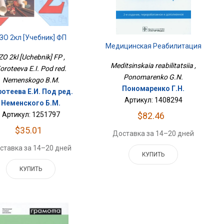
ЗО 2кл [Учебник] ФП
Медицинская Реабилитация
ZO 2kl [Uchebnik] FP ,
Meditsinskaia reabilitatsiia ,
oroteeva E.I. Pod red.
Ponomarenko G.N.
Nemenskogo B.M.
Пономаренко Г.Н.
отеева Е.И. Под ред.
Артикул: 1408294
Неменского Б.М.
Артикул: 1251797
$82.46
$35.01
Доставка за 14–20 дней
ставка за 14–20 дней
КУПИТЬ
КУПИТЬ