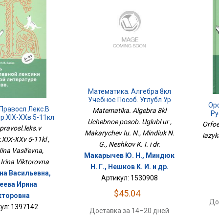
Математика. Алгебра 8кл
Учебное Пособ. Углубл Ур
Ор
Правосл.лекс.в
Matematika. Algebra 8kl
Ру
р.XIX-XXв 5-11кл
Uchebnoe posob. Uglubl ur ,
Orfoe
 pravosl.leks.v
Makarychev Iu. N., Mindiuk N.
iazyk
r.XIX-XXv 5-11kl ,
G., Neshkov K. I. i dr.
ina Vasil'evna,
Макарычев Ю. Н., Миндюк
Irina Viktorovna
Н. Г., Нешков К. И. и др.
на Васильевна,
Артикул: 1530908
еева Ирина
$45.04
кторовна
До
ул: 1397142
Доставка за 14–20 дней