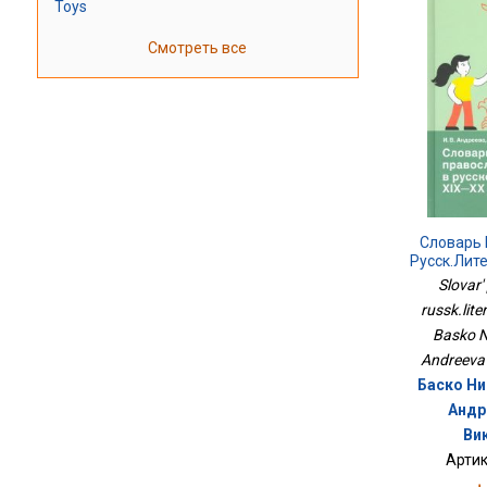
Toys
Смотреть все
Словарь 
Русск.лите
Slovar'
russk.lite
Basko N
Andreeva 
Баско Ни
Андр
Ви
Артик