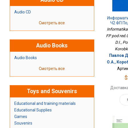
Audio CD
Информати
Ч2 ФП По
Смотреть все
Informatika
FP pod red.
D.I., P
Audio Books
Korobko
Павлов Д
Audio Books
О.А., Коро
Артик
Смотреть все
$
Доставка
Toys and Souvenirs
Educational and training materials
Educational Supplies
Games
Souvenirs