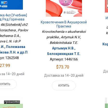
ка 4кл [Учебник]
И
д Ред.Горячева
Кровотечения В Акушерской
 4kl [Uchebnik] ch2
Практике
I
Goriacheva , Pavlov
Krovotecheniia v akusherskoi
K
olezhaeva O.A.,
praktike , Artymuk N.V.,
va L.N. i dr.P
Belokrinitskaia T.E.
Кор
.И., Полежаева
Артымук Н.В.,
бкова Л.Н. и др.П
Белокриницкая Т.Е.
ул: 1262548
Артикул: 1446166
27.99
$73.70
До
 за 14–20 дней
Доставка за 14–20 дней
КУПИТЬ
КУПИТЬ