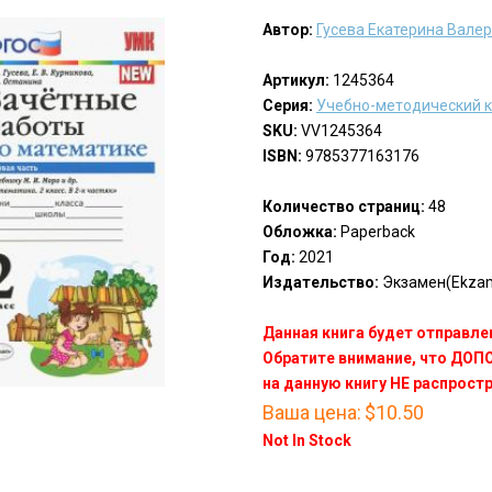
Автор:
Гусева Екатерина Вале
Артикул:
1245364
Серия:
Учебно-методический 
SKU:
VV1245364
ISBN:
9785377163176
Количество страниц:
48
Обложка:
Paperback
Год:
2021
Издательство:
Экзамен(Ekza
Данная книга будет отправлен
Обратите внимание, что ДО
на данную книгу НЕ распрост
Ваша цена:
$10.50
Not In Stock