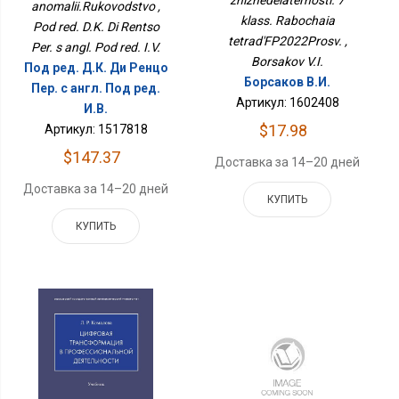
zhiznedeiatel'nosti. 7
anomalii.Rukovodstvo ,
klass. Rabochaia
Pod red. D.K. Di Rentso
tetrad'FP2022Prosv. ,
Per. s angl. Pod red. I.V.
Borsakov V.I.
Под ред. Д.К. Ди Ренцо
Борсаков В.И.
Пер. с англ. Под ред.
Артикул: 1602408
И.В.
$17.98
Артикул: 1517818
$147.37
Доставка за 14–20 дней
Доставка за 14–20 дней
КУПИТЬ
КУПИТЬ