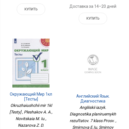
Доставка за 14–20 дней
КУПИТЬ
КУПИТЬ
Окружающий Мир 1кл
Английский Язык.
[Тесты]
Диагностика
Okruzhaiushchii mir 1kl
Планируемых
Angliiskii iazyk.
Результатов. 7 Класс
[Testy] , Pleshakov A. A.,
Diagnostika planiruemykh
Просв.
Novitskaia M. Iu.,
rezul'tatov. 7 klass Prosv. ,
Nazarova Z. D.
Smirnova E.Iu, Smirnov