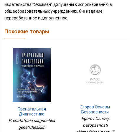
издательства "Экзамен" д3пущены к использованию в
общеобразовательных учреждениях. 6-е издание,
переработанное и дополненное.
Похожие товары
Егоров Основы
Пренатальная
Безопасности
Диагностика
Жизнедеятельности. 7
Egorov Osnovy
Генетических
Prenatal'naia diagnostika
Класс. Рабочая
Аномалий.Руководство
bezopasnosti
ТетрадьФП2022Просв.
geneticheskikh