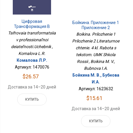
Цифровая
Бойкина. Приложение 1
Трансформация В
Приложение 2
Профессиональной
Литературное Чтение. 4
Tsifrovaia transformatsiia
Boikina. Prilozhenie 1
Деятельности.Учебник
Кл. Работа С Текстом.
v professional'noi
Prilozhenie 2 Literaturnoe
УМК Школа России
deiatel'nosti.Uchebnik ,
chtenie. 4 kl. Rabota s
Komalova L.R.
tekstom. UMK Shkola
Комалова Л.Р.
Rossii , Boikina M. V.,
Артикул: 1470076
Bubnova I.A.
Бойкина М. В., Бубнова
$26.57
И.А.
Доставка за 14–20 дней
Артикул: 1623632
$15.61
КУПИТЬ
Доставка за 14–20 дней
КУПИТЬ