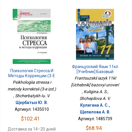
Французский Язык 11кл
Психология Стресса И
[Учебник] Базовый
Методы Коррекции (3-Е
Уровень
Frantsuzskii iazyk 11kl
Изд.)
Psikhologiia stressa i
[Uchebnik] bazovyi uroven'
metody korrektsii (3-e izd.)
, Kuligina A. S.,
, Shcherbatykh Iu. V.
Shchepilova A. V.
Щербатых Ю. В.
Кулигина А. С.,
Артикул: 1435010
Щепилова А. В.
$102.41
Артикул: 1485739
$68.94
Доставка за 14–20 дней