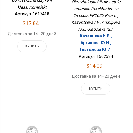
po russkomu iazyku 4
Okruzhaiushchii mir Letnie
Класс.ФП2022 Просв.
klass. Komplekt
zadaniia. Perekhodim vo
Артикул: 1617418
2-i klass.FP2022 Prosv. ,
Kazantseva I.V., Arkhipova
$17.84
Iu.I., Glagoleva Iu.I.
Доставка за 14–20 дней
Казанцева И.В.,
Архипова Ю.И.,
КУПИТЬ
Глаголева Ю.И.
Артикул: 1602584
$14.09
Доставка за 14–20 дней
КУПИТЬ