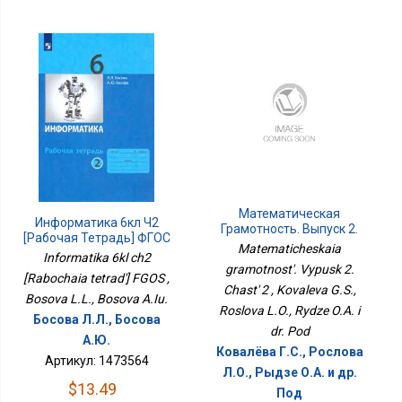
Математическая
Информатика 6кл Ч2
Грамотность. Выпуск 2.
[Рабочая Тетрадь] ФГОС
Часть 2
Matematicheskaia
Informatika 6kl ch2
gramotnost'. Vypusk 2.
[Rabochaia tetrad'] FGOS ,
Chast' 2 , Kovaleva G.S.,
Bosova L.L., Bosova A.Iu.
Roslova L.O., Rydze O.A. i
Босова Л.Л., Босова
dr. Pod
А.Ю.
Ковалёва Г.С., Рослова
Артикул: 1473564
Л.О., Рыдзе О.А. и др.
$13.49
Под