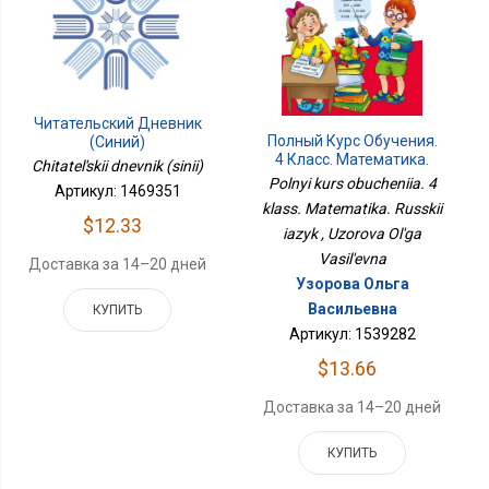
Читательский Дневник
Полный Курс Обучения.
(синий)
4 Класс. Математика.
Chitatel'skii dnevnik (sinii)
Русский Язык
Polnyi kurs obucheniia. 4
Артикул: 1469351
klass. Matematika. Russkii
$12.33
iazyk , Uzorova Ol'ga
Vasil'evna
Доставка за 14–20 дней
Узорова Ольга
Васильевна
КУПИТЬ
Артикул: 1539282
$13.66
Доставка за 14–20 дней
КУПИТЬ