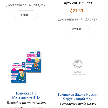
Артикул: 1521729
Доставка за 14–20 дней
$21.33
КУПИТЬ
Доставка за 14–20 дней
КУПИТЬ
Тренажер По
Плешаков Школа России
Математике И По
Окружающий Мир
Русскому Языку 4 Класс.
Летние Задания.
Trenazher po matematike i
Pleshakov Shkola Rossii
Комплект
Переходим Во 2-Й