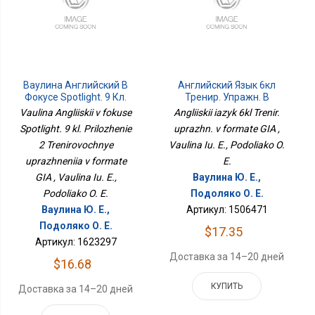
Ваулина Английский В
Английский Язык 6кл
Фокусе Spotlight. 9 Кл.
Тренир. Упражн. В
Приложение 2
Формате ГИА
Vaulina Angliiskii v fokuse
Angliiskii iazyk 6kl Trenir.
Тренировочные
Spotlight. 9 kl. Prilozhenie
uprazhn. v formate GIA ,
Упражнения В Формате
2 Trenirovochnye
ГИА
Vaulina Iu. E., Podoliako O.
uprazhneniia v formate
E.
GIA , Vaulina Iu. E.,
Ваулина Ю. Е.,
Podoliako O. E.
Подоляко О. Е.
Ваулина Ю. Е.,
Артикул: 1506471
Подоляко О. Е.
$17.35
Артикул: 1623297
Доставка за 14–20 дней
$16.68
КУПИТЬ
Доставка за 14–20 дней