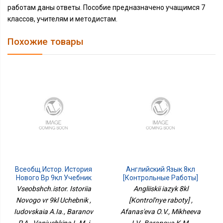
работам даны ответы. Пособие предназначено учащимся 7
классов, учителям и методистам.
Похожие товары
Всеобщ.истор. История
Английский Язык 8кл
Нового Вр 9кл Учебник
[Контрольные Работы]
Vseobshch.istor. Istoriia
Angliiskii iazyk 8kl
Novogo vr 9kl Uchebnik ,
[Kontrol'nye raboty] ,
Iudovskaia A.Ia., Baranov
Afanas'eva O.V., Mikheeva