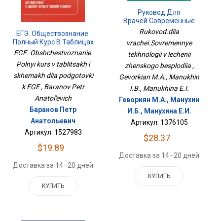
Руковод.для
Врачей.Современные
Технологии В Лечении
Rukovod.dlia
ЕГЭ. Обществознание.
Женского Бесплодия
Полный Курс В Таблицах
vrachei.Sovremennye
И Схемах Для
EGE. Obshchestvoznanie.
tekhnologii v lechenii
Подготовки К ЕГЭ
Polnyi kurs v tablitsakh i
zhenskogo besplodiia ,
skhemakh dlia podgotovki
Gevorkian M.A., Manukhin
k EGE , Baranov Petr
I.B., Manukhina E.I.
Anatol'evich
Геворкян М.А., Манухин
Баранов Петр
И.Б., Манухина Е.И.
Анатольевич
Артикул: 1376105
Артикул: 1527983
$28.37
$19.89
Доставка за 14–20 дней
Доставка за 14–20 дней
КУПИТЬ
КУПИТЬ