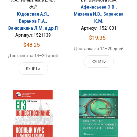
P.A., Vaniushkina L.M. i
I.V., Baranova K.M.
dr.P
Афанасьева О.В.,
Юдовская А.Я.,
Михеева И.В., Баранова
Баранов П.А.,
К.М.
Ванюшкина Л.М. и др.П
Артикул: 1521031
Артикул: 1521139
$19.35
$48.25
Доставка за 14–20 дней
Доставка за 14–20 дней
КУПИТЬ
КУПИТЬ