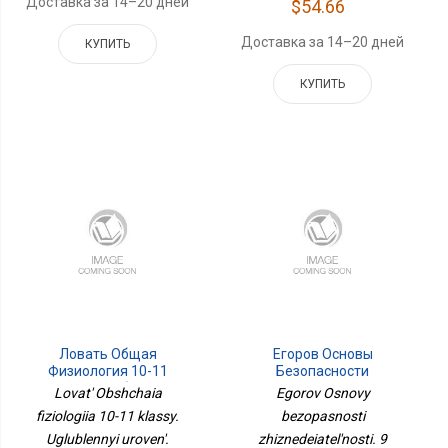
Доставка за 14–20 дней
$54.66
Доставка за 14–20 дней
КУПИТЬ
КУПИТЬ
Ловать Общая
Егоров Основы
Физиология 10-11
Безопасности
Классы. Углубленный
Жизнедеятельности. 9
Lovat' Obshchaia
Egorov Osnovy
Уровень. Учебное
Класс. Учебник
fiziologiia 10-11 klassy.
bezopasnosti
Пособие
ФП2022Просв.
Uglublennyi uroven'.
zhiznedeiatel'nosti. 9