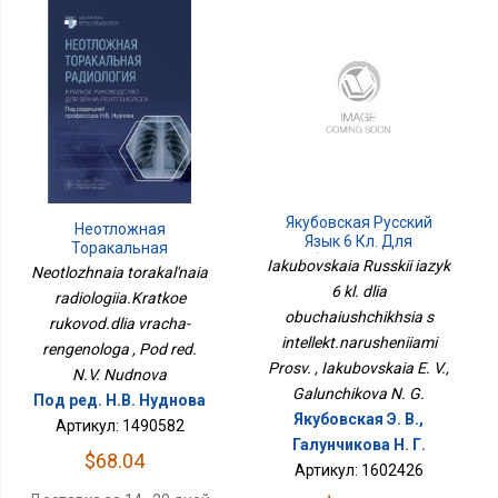
Якубовская Русский
Неотложная
Язык 6 Кл. Для
Торакальная
Обучающихся С
Iakubovskaia Russkii iazyk
Радиология.Краткое
Neotlozhnaia torakal'naia
Интеллект.нарушениями
Руковод.для Врача-
6 kl. dlia
Просв.
radiologiia.Kratkoe
Ренгенолога
obuchaiushchikhsia s
rukovod.dlia vracha-
intellekt.narusheniiami
rengenologa , Pod red.
Prosv. , Iakubovskaia E. V.,
N.V. Nudnova
Galunchikova N. G.
Под ред. Н.В. Нуднова
Якубовская Э. В.,
Артикул: 1490582
Галунчикова Н. Г.
$68.04
Артикул: 1602426