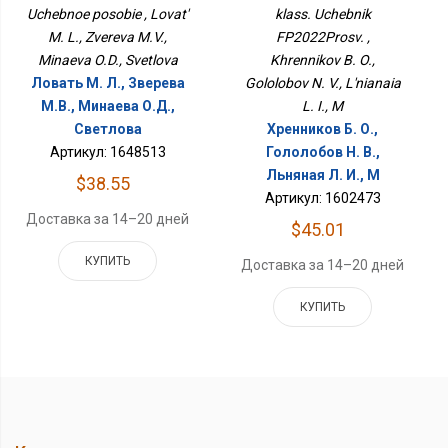
Uchebnoe posobie , Lovat'
klass. Uchebnik
M. L., Zvereva M.V.,
FP2022Prosv. ,
Minaeva O.D., Svetlova
Khrennikov B. O.,
Ловать М. Л., Зверева
Gololobov N. V., L'nianaia
М.В., Минаева О.Д.,
L. I., M
Светлова
Хренников Б. О.,
Артикул: 1648513
Гололобов Н. В.,
Льняная Л. И., М
$38.55
Артикул: 1602473
Доставка за 14–20 дней
$45.01
КУПИТЬ
Доставка за 14–20 дней
КУПИТЬ