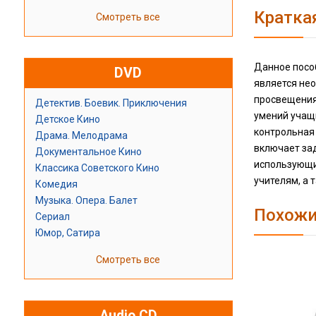
Кратка
Смотреть все
Данное посо
DVD
является не
просвещения
Детектив. Боевик. Приключения
умений учащи
Детское Кино
контрольная 
Драма. Мелодрама
включает зад
Документальное Кино
использующи
Классика Советского Кино
учителям, а 
Комедия
Музыка. Опера. Балет
Похожи
Сериал
Юмор, Сатира
Смотреть все
Audio CD