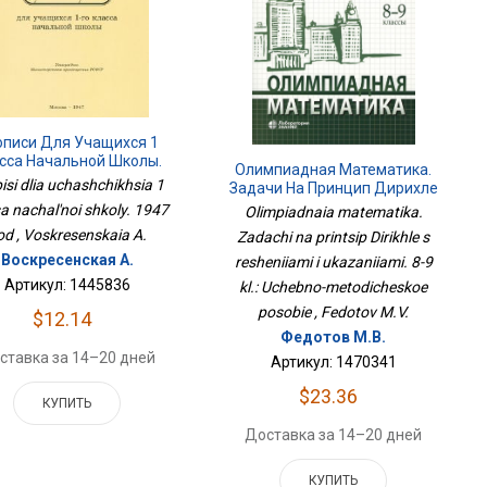
описи Для Учащихся 1
сса Начальной Школы.
Олимпиадная Математика.
1947 Год
isi dlia uchashchikhsia 1
Задачи На Принцип Дирихле
С Решениями И Указаниями.
a nachal'noi shkoly. 1947
Olimpiadnaia matematika.
8-9 Кл.: Учебно-
od , Voskresenskaia A.
Zadachi na printsip Dirikhle s
Методическое Пособие
Воскресенская А.
resheniiami i ukazaniiami. 8-9
Артикул: 1445836
kl.: Uchebno-metodicheskoe
posobie , Fedotov M.V.
$12.14
Федотов М.В.
ставка за 14–20 дней
Артикул: 1470341
$23.36
КУПИТЬ
Доставка за 14–20 дней
КУПИТЬ