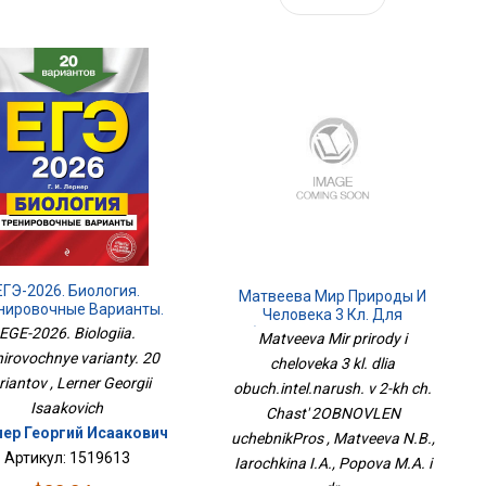
ЕГЭ-2026. Биология.
Матвеева Мир Природы И
нировочные Варианты.
Человека 3 Кл. Для
20 Вариантов
EGE-2026. Biologiia.
Обуч.интел.наруш. В 2-Х Ч.
Matveeva Mir prirody i
Часть 2ОБНОВЛЕН
nirovochnye varianty. 20
cheloveka 3 kl. dlia
УчебникПрос
riantov , Lerner Georgii
obuch.intel.narush. v 2-kh ch.
Isaakovich
Chast' 2OBNOVLEN
ер Георгий Исаакович
uchebnikPros , Matveeva N.B.,
Артикул: 1519613
Iarochkina I.A., Popova M.A. i