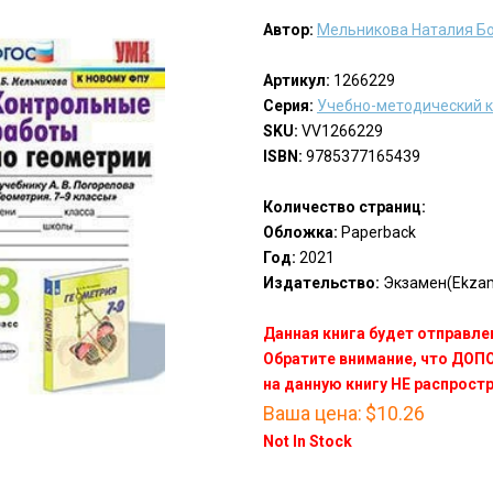
Автор:
Мельникова Наталия Б
Артикул:
1266229
Серия:
Учебно-методический 
SKU:
VV1266229
ISBN:
9785377165439
Количество страниц:
Обложка:
Paperback
Год:
2021
Издательство:
Экзамен(Ekza
Данная книга будет отправлен
Обратите внимание, что ДО
на данную книгу НЕ распрост
Ваша цена:
$10.26
Not In Stock