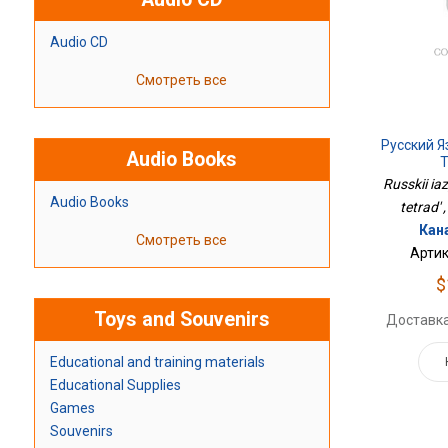
Audio CD
Смотреть все
Русский Я
Audio Books
Т
Russkii ia
Audio Books
tetrad' 
Кана
Смотреть все
Артик
$
Toys and Souvenirs
Доставка
Educational and training materials
Educational Supplies
Games
Souvenirs