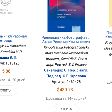
Пр
зык 1кл Рабочая
Кла
Ринопластика.Фотографический
етрадь
Атлас.Решение Клинических
Prop
Проблем
zyk 1kl Rabochaia
Rinoplastika.Fotograficheskii
klass
, Kanakina V. P.
atlas.Reshenie klinicheskikh
g
кина В. П.
problem , Senel'dir S. Per. s
ул: 1518125
angl. Pod red. S.V. Frolova
Сенельдир С. Пер. с англ.
15.86
Под ред. С.В. Фролова
 за 14–20 дней
Артикул: 1461428
До
$430.73
КУПИТЬ
Доставка за 14–20 дней
КУПИТЬ