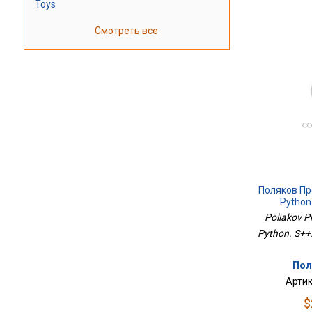
Toys
Смотреть все
Поляков П
Python.
Poliakov P
Python. S++.
Пол
Артик
$