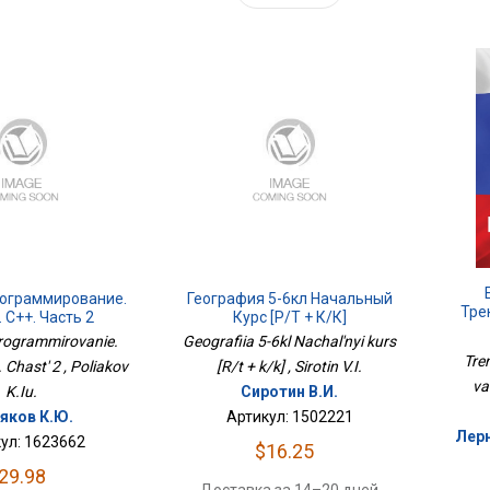
рограммирование.
География 5-6кл Начальный
Тре
 С++. Часть 2
Курс [Р/т + К/к]
rogrammirovanie.
Geografiia 5-6kl Nachal'nyi kurs
Tre
 Chast' 2 , Poliakov
[R/t + k/k] , Sirotin V.I.
va
K.Iu.
Сиротин В.И.
яков К.Ю.
Артикул: 1502221
Лерн
ул: 1623662
$16.25
29.98