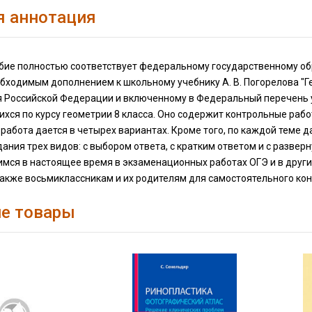
я аннотация
бие полностью соответствует федеральному государственному обр
обходимым дополнением к школьному учебнику А. В. Погорелова "Г
 Российской Федерации и включенному в Федеральный перечень у
хся по курсу геометрии 8 класса. Оно содержит контрольные рабо
работа дается в четырех вариантах. Кроме того, по каждой теме 
ания трех видов: с выбором ответа, с кратким ответом и с развер
мся в настоящее время в экзаменационных работах ОГЭ и в друг
также восьмиклассникам и их родителям для самостоятельного кон
е товары