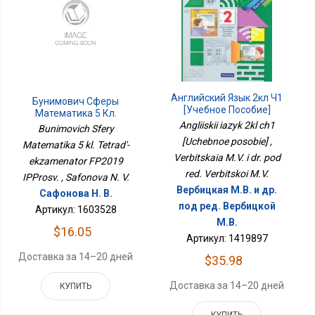
Английский Язык 2кл Ч1
Бунимович Сферы
[Учебное Пособие]
Математика 5 Кл.
Тетрадь-Экзаменатор
Angliiskii iazyk 2kl ch1
Bunimovich Sfery
ФП2019 ИППросв.
[Uchebnoe posobie] ,
Matematika 5 kl. Tetrad'-
Verbitskaia M.V. i dr. pod
ekzamenator FP2019
red. Verbitskoi M.V.
IPProsv. , Safonova N. V.
Вербицкая М.В. и др.
Сафонова Н. В.
под ред. Вербицкой
Артикул: 1603528
М.В.
$16.05
Артикул: 1419897
Доставка за 14–20 дней
$35.98
Доставка за 14–20 дней
КУПИТЬ