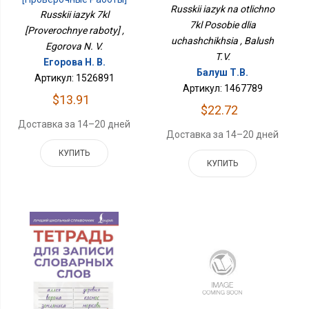
Для Учащихся
Russkii iazyk na otlichno
Russkii iazyk 7kl
7kl Posobie dlia
[Proverochnye raboty] ,
uchashchikhsia , Balush
Egorova N. V.
T.V.
Егорова Н. В.
Балуш Т.В.
Артикул: 1526891
Артикул: 1467789
$13.91
$22.72
Доставка за 14–20 дней
Доставка за 14–20 дней
КУПИТЬ
КУПИТЬ