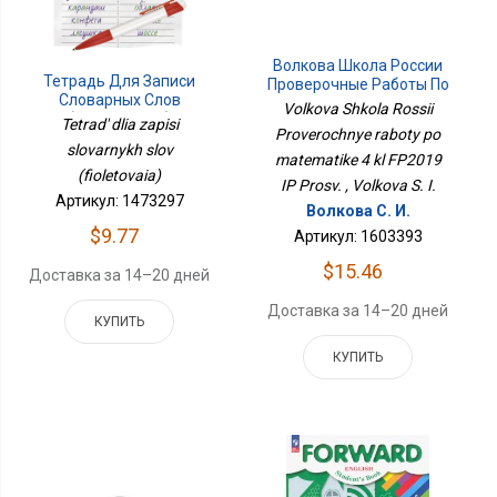
Волкова Школа России
Тетрадь Для Записи
Проверочные Работы По
Словарных Слов
Математике 4 Кл
Volkova Shkola Rossii
(фиолетовая)
ФП2019 ИП Просв.
Tetrad' dlia zapisi
Proverochnye raboty po
slovarnykh slov
matematike 4 kl FP2019
(fioletovaia)
IP Prosv. , Volkova S. I.
Артикул: 1473297
Волкова С. И.
$9.77
Артикул: 1603393
$15.46
Доставка за 14–20 дней
Доставка за 14–20 дней
КУПИТЬ
КУПИТЬ