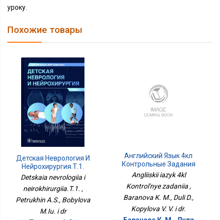
уроку.
Похожие товары
Английский Язык 4кл
Детская Неврология И
Контрольные Задания
Нейрохирургия.Т.1.
Angliiskii iazyk 4kl
Detskaia nevrologiia i
Kontrol'nye zadaniia ,
neirokhirurgiia.T.1. ,
Baranova K. M., Duli D.,
Petrukhin A.S., Bobylova
Kopylova V. V. i dr.
M.Iu. i dr