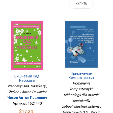
КУПИТЬ
Применение
Вишневый Сад.
Компьютерных
Рассказы
Технологий Для Оценки
Primenenie
Vishnevyi sad. Rasskazy ,
Состояния
komp'iuternykh
Зубочелюстной Системы
Chekhov Anton Pavlovich
tekhnologii dlia otsenki
Чехов Антон Павлович
sostoianiia
Артикул: 1621440
zubocheliustnoi sistemy ,
$17.24
Ianushevich O.O., Persin