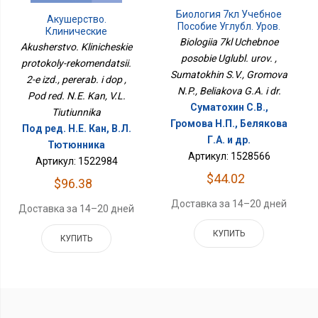
Биология 7кл Учебное
Акушерство.
Пособие Углубл. Уров.
Клинические
Biologiia 7kl Uchebnoe
Протоколы-
Akusherstvo. Klinicheskie
Рекомендации. 2-Е Изд.,
posobie Uglubl. urov. ,
protokoly-rekomendatsii.
Перераб. И Доп
Sumatokhin S.V., Gromova
2-e izd., pererab. i dop ,
N.P., Beliakova G.A. i dr.
Pod red. N.E. Kan, V.L.
Суматохин С.В.,
Tiutiunnika
Громова Н.П., Белякова
Под ред. Н.Е. Кан, В.Л.
Г.А. и др.
Тютюнника
Артикул: 1528566
Артикул: 1522984
$44.02
$96.38
Доставка за 14–20 дней
Доставка за 14–20 дней
КУПИТЬ
КУПИТЬ