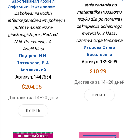
Заболевания Кожи И
Языку Для Повторения И
Letnie zadaniia po
Инфекции,передаваем.половым
Закрепления Учебного
Путем,в Акушерско-
matematike i russkomu
Zabolevaniia kozhi i
Материала. 3 Класс
Гинекологич.пра
iazyku dlia povtoreniia i
infektsii,peredavaem.polovym
zakrepleniia uchebnogo
putem,v akushersko-
materiala. 3 klass ,
ginekologich.pra , Pod red.
Uzorova Ol'ga Vasil'evna
N.N. Potekaeva, I.A.
Узорова Ольга
Apolikhinoi
Васильевна
Под ред. Н.Н.
Артикул: 1398599
Потекаева, И.А.
Аполихиной
$10.29
Артикул: 1447654
Доставка за 14–20 дней
$204.05
КУПИТЬ
Доставка за 14–20 дней
КУПИТЬ