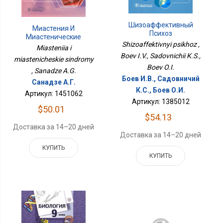
Шизоаффективный
Миастения И
Психоз
Миастенические
Shizoaffektivnyi psikhoz ,
Синдромы
Miasteniia i
Boev I.V., Sadovnichii K.S.,
miastenicheskie sindromy
Boev O.I.
, Sanadze A.G.
Боев И.В., Садовничий
Санадзе А.Г.
К.С., Боев О.И.
Артикул: 1451062
Артикул: 1385012
$50.01
$54.13
Доставка за 14–20 дней
Доставка за 14–20 дней
КУПИТЬ
КУПИТЬ