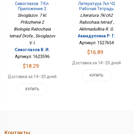
Сивоглазов. 7 Кл.
Литература 7кл Ч2
Приложение 2
Рабочая Тетрадь
Биология.Рабочая
Sivoglazov. 7 kl.
Literatura 7kl ch2
Тетрадь Дрофа
Prilozhenie 2
Rabochaia tetrad' ,
Biologiia.Rabochaia
Akhmadullina R. G.
tetrad' Drofa , Sivoglazov
Ахмадуллина Р. Г.
V. I.
Артикул: 1527654
Сивоглазов В. И.
$16.89
Артикул: 1623596
Доставка за 14–20 дней
$18.29
КУПИТЬ
Доставка за 14–20 дней
КУПИТЬ
Контакты