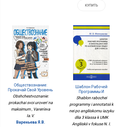
КУПИТЬ
Обществознание:
Шаблон Рабочей
Прокачай Свой Уровень
Программы И
На Максимум
Obshchestvoznanie:
Аннотации К Ней По
Shablon rabochei
Английскому Языку Для
prokachai svoi uroven' na
programmy i annotatsii k
3 Класса К УМК
maksimum , Varen'eva
nei po angliiskomu iazyku
Английский В Фокусе Н.
Ia.V.
И. Быковой, Д. Дули, М.
dlia 3 klassa k UMK
Д
Вареньева Я.В.
Angliiskii v fokuse N. I.