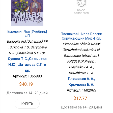
Биология 9кл [Учебник]
Плешаков Школа России
ФП
Окружающий Мир 4 Кл.
Biologiia 9kl [Uchebnik] FP
Рабочая Тетрадь Ч.1
Pleshakov Shkola Rossii
ФП2019 ИП Просв.
, Sukhova T.S.,Sarycheva
Okruzhaiushchii mir 4 kl.
N.Iu.,Shatalova S.P. i dr.
Rabochaia tetrad' ch.1
Сухова Т.С.,Сарычева
FP2019 IP Prosv. ,
Н.Ю.,Шаталова С.П. и
Pleshakov A. A.,
др.
Kriuchkova E. A.
Артикул: 1365983
Плешаков А. А.,
$40.19
Крючкова Е. А.
Артикул: 1602965
Доставка за 14–20 дней
$17.77
КУПИТЬ
Доставка за 14–20 дней