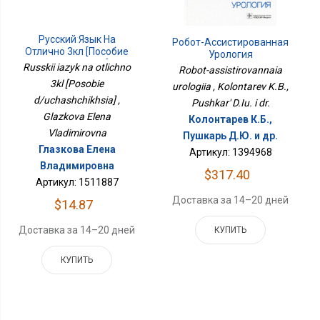
Русский Язык На
Робот-Ассистированная
Отлично 3кл [Пособие
Урология
Д/учащихся]
Russkii iazyk na otlichno
Robot-assistirovannaia
3kl [Posobie
urologiia , Kolontarev K.B.,
d/uchashchikhsia] ,
Pushkar' D.Iu. i dr.
Glazkova Elena
Колонтарев К.Б.,
Vladimirovna
Пушкарь Д.Ю. и др.
Глазкова Елена
Артикул: 1394968
Владимировна
$317.40
Артикул: 1511887
Доставка за 14–20 дней
$14.87
Доставка за 14–20 дней
КУПИТЬ
КУПИТЬ