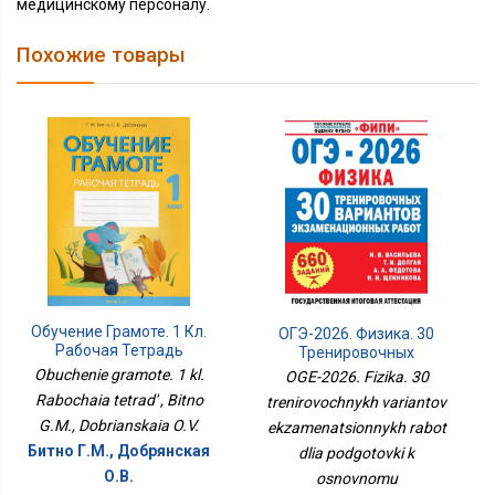
медицинскому персоналу.
Похожие товары
Обучение Грамоте. 1 Кл.
ОГЭ-2026. Физика. 30
Рабочая Тетрадь
Тренировочных
Вариантов
Obuchenie gramote. 1 kl.
OGE-2026. Fizika. 30
Экзаменационных
Rabochaia tetrad' , Bitno
trenirovochnykh variantov
Работ Для Подготовки К
G.M., Dobrianskaia O.V.
ekzamenatsionnykh rabot
Основному
Государственному
Битно Г.М., Добрянская
dlia podgotovki k
Экзамену
О.В.
osnovnomu