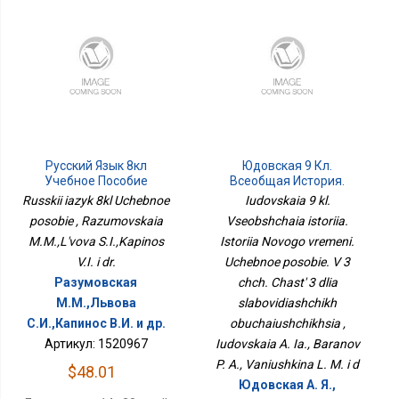
Русский Язык 8кл
Юдовская 9 Кл.
Учебное Пособие
Всеобщая История.
История Нового
Russkii iazyk 8kl Uchebnoe
Iudovskaia 9 kl.
Времени. Учебное
posobie , Razumovskaia
Vseobshchaia istoriia.
Пособие. В 3 Чч. Часть 3
M.M.,L'vova S.I.,Kapinos
Istoriia Novogo vremeni.
Для Слабовидящих
Обучающихся
V.I. i dr.
Uchebnoe posobie. V 3
Разумовская
chch. Chast' 3 dlia
М.М.,Львова
slabovidiashchikh
С.И.,Капинос В.И. и др.
obuchaiushchikhsia ,
Артикул: 1520967
Iudovskaia A. Ia., Baranov
P. A., Vaniushkina L. M. i d
$48.01
Юдовская А. Я.,