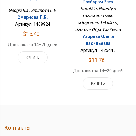
Разбором Всех
Орфограмм 1-4 Класс
Korotkie diktanty s
Geografiia , Smirnova L.V.
razborom vsekh
Смирнова Л.В.
orfogramm 1-4 klass ,
Артикул: 1468924
Uzorova Ol'ga Vasil'evna
$15.40
Узорова Ольга
Васильевна
Доставка за 14–20 дней
Артикул: 1425445
КУПИТЬ
$11.76
Доставка за 14–20 дней
КУПИТЬ
Контакты