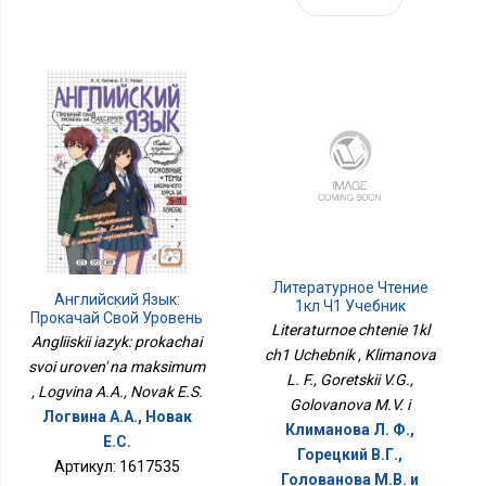
Литературное Чтение
Английский Язык:
1кл Ч1 Учебник
Прокачай Свой Уровень
Literaturnoe chtenie 1kl
На Максимум
Angliiskii iazyk: prokachai
ch1 Uchebnik , Klimanova
svoi uroven' na maksimum
L. F., Goretskii V.G.,
, Logvina A.A., Novak E.S.
Golovanova M.V. i
Логвина А.А., Новак
Климанова Л. Ф.,
Е.С.
Горецкий В.Г.,
Артикул: 1617535
Голованова М.В. и