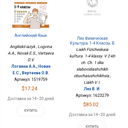
Английский Язык
Лях Физическая
Культура. 1-4 Классы. В
Angliiskii iazyk , Logvina
2-Х Ч. Ч. 1 Для
Liakh Fizicheskaia
Слабовидящих
A.A., Novak E.S., Vertaeva
kul'tura. 1-4 klassy. V 2-kh
Обучающихся
O.V.
ch. Ch. 1 dlia
Логвина А.А., Новак
slabovidiashchikh
Е.С., Вертаева О.В.
obuchaiushchikhsia ,
Артикул: 1519759
Liakh V. I.
$17.24
Лях В. И.
Артикул: 1623279
Доставка за 14–20 дней
$85.02
КУПИТЬ
Доставка за 14–20 дней
КУПИТЬ