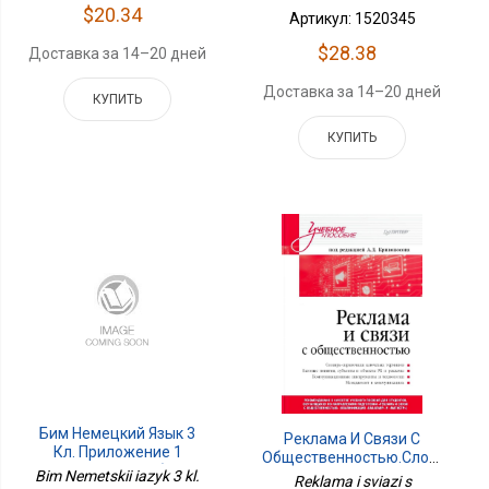
$20.34
Артикул: 1520345
$28.38
Доставка за 14–20 дней
Доставка за 14–20 дней
КУПИТЬ
КУПИТЬ
Бим Немецкий Язык 3
Реклама И Связи С
Кл. Приложение 1
Общественностью.Словарь-
Первые Шаги Учебник. В
Bim Nemetskii iazyk 3 kl.
Справочник Ключевых
Reklama i sviazi s
2 Частях. Часть 2. 21-Е