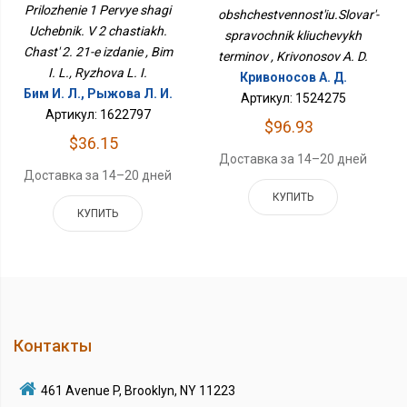
Терминов
Prilozhenie 1 Pervye shagi
obshchestvennost'iu.Slovar'-
Издание
Uchebnik. V 2 chastiakh.
spravochnik kliuchevykh
Chast' 2. 21-e izdanie , Bim
terminov , Krivonosov A. D.
I. L., Ryzhova L. I.
Кривоносов А. Д.
Бим И. Л., Рыжова Л. И.
Артикул: 1524275
Артикул: 1622797
$96.93
$36.15
Доставка за 14–20 дней
Доставка за 14–20 дней
КУПИТЬ
КУПИТЬ
Контакты
461 Avenue P, Brooklyn, NY 11223