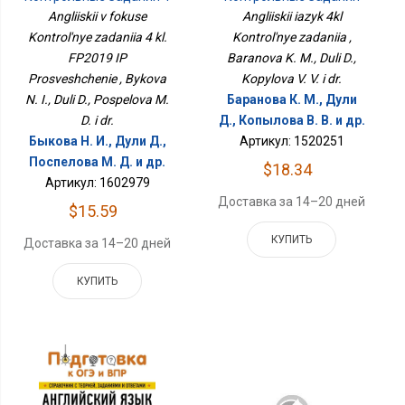
Кл. ФП2019 ИП
Angliiskii v fokuse
Angliiskii iazyk 4kl
Просвещение
Kontrol'nye zadaniia 4 kl.
Kontrol'nye zadaniia ,
FP2019 IP
Baranova K. M., Duli D.,
Prosveshchenie , Bykova
Kopylova V. V. i dr.
N. I., Duli D., Pospelova M.
Баранова К. М., Дули
D. i dr.
Д., Копылова В. В. и др.
Быкова Н. И., Дули Д.,
Артикул: 1520251
Поспелова М. Д. и др.
$18.34
Артикул: 1602979
Доставка за 14–20 дней
$15.59
КУПИТЬ
Доставка за 14–20 дней
КУПИТЬ