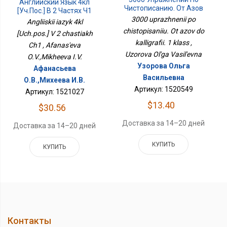
Английский Язык 4кл
Чистописанию. От Азов
[Уч.пос.] В 2 Частях Ч1
До Каллиграфии. 1
3000 uprazhnenii po
Angliiskii iazyk 4kl
Класс
chistopisaniiu. Ot azov do
[Uch.pos.] V 2 chastiakh
kalligrafii. 1 klass ,
Ch1 , Afanas'eva
Uzorova Ol'ga Vasil'evna
O.V.,Mikheeva I.V.
Узорова Ольга
Афанасьева
Васильевна
О.В.,Михеева И.В.
Артикул: 1520549
Артикул: 1521027
$13.40
$30.56
Доставка за 14–20 дней
Доставка за 14–20 дней
КУПИТЬ
КУПИТЬ
Контакты