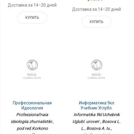
Доставка за 14–20 дней
Доставка за 14–20 дней
КУПИТЬ
КУПИТЬ
Профессиональная
Информатика 9кл
Идеология
Учебник Углубл.
Журналистики
Уровень
Professional'naia
Informatika 9kl Uchebnik
ideologiia zhurnalistiki ,
Uglubl. uroven' , Bosova L.
pod red.Korkono
L., Bosova A. Iu.,