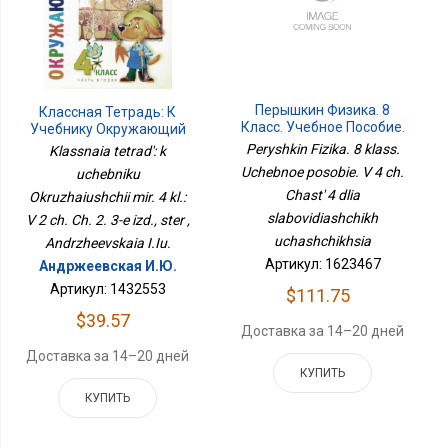
Перышкин Физика. 8
Классная Тетрадь: К
Класс. Учебное Пособие.
Учебнику Окружающий
В 4 Ч. Часть 4 Для
Мир. 4 Кл.: В 2 Ч. Ч. 2. 3-Е
Peryshkin Fizika. 8 klass.
Klassnaia tetrad': k
Слабовидящих
Изд., Стер
Uchebnoe posobie. V 4 ch.
uchebniku
Учащихся
Chast' 4 dlia
Okruzhaiushchii mir. 4 kl.:
slabovidiashchikh
V 2 ch. Ch. 2. 3-e izd., ster ,
uchashchikhsia
Andrzheevskaia I.Iu.
Артикул: 1623467
Андржеевская И.Ю.
Артикул: 1432553
$111.75
$39.57
Доставка за 14–20 дней
Доставка за 14–20 дней
КУПИТЬ
КУПИТЬ