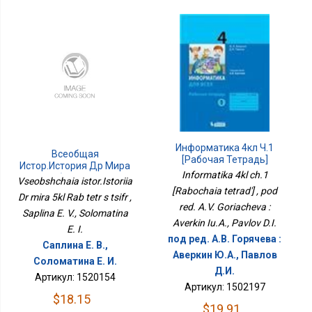
Информатика 4кл Ч.1
Всеобщая
[Рабочая Тетрадь]
Истор.История Др Мира
Informatika 4kl ch.1
5кл Раб Тетр С Цифр
Vseobshchaia istor.Istoriia
[Rabochaia tetrad'] , pod
Dr mira 5kl Rab tetr s tsifr ,
red. A.V. Goriacheva :
Saplina E. V., Solomatina
Averkin Iu.A., Pavlov D.I.
E. I.
под ред. А.В. Горячева :
Саплина Е. В.,
Аверкин Ю.А., Павлов
Соломатина Е. И.
Д.И.
Артикул: 1520154
Артикул: 1502197
$18.15
$19.91