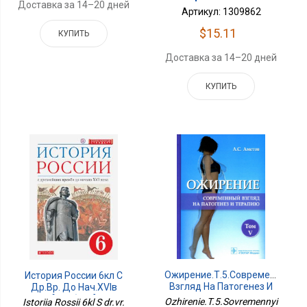
Доставка за 14–20 дней
Артикул: 1309862
$15.11
КУПИТЬ
Доставка за 14–20 дней
КУПИТЬ
Ожирение.Т.5.Современный
История России 6кл С
Взгляд На Патогенез И
Др.вр. До Нач.XVIв
Терапию
[Учебник]
Ozhirenie.T.5.Sovremennyi
Istoriia Rossii 6kl S dr.vr.