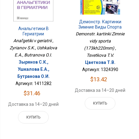
Демонстр. Картинки
Зимние Виды Спорта
Анальгетики В
(173х220мм)
Гериатрии
Demonstr. kartinki Zimnie
Anal'getiki v geriatrii ,
vidy sporta
Zyrianov S.K., Ushkalova
(173kh220mm) ,
E.A., Butranova O.I.
Tsvetkova T.V.
Зырянов С.К.,
Цветкова Т.В.
Ушкалова Е.А.,
Артикул: 1324390
Бутранова О.И.
$13.42
Артикул: 1411282
Доставка за 14–20 дней
$31.46
КУПИТЬ
Доставка за 14–20 дней
КУПИТЬ