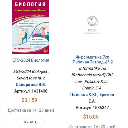
Информатика 7кл
ЕГЭ-2024 Биология
[Рабочая Тетрадь] Ч2
Нов
Informatika 7kl
EGE-2024 Biologiia ,
[Rabochaia tetrad'] Ch2
Skvortsova Ia.V.
nov , Poliakov K.Iu.,
Скворцова Я.В.
Eremin E.A.
Артикул: 1431408
Поляков К.Ю., Еремин
$31.59
Е.А.
Артикул: 1536347
Доставка за 14–20 дней
$15.05
КУПИТЬ
Доставка за 14–20 дней