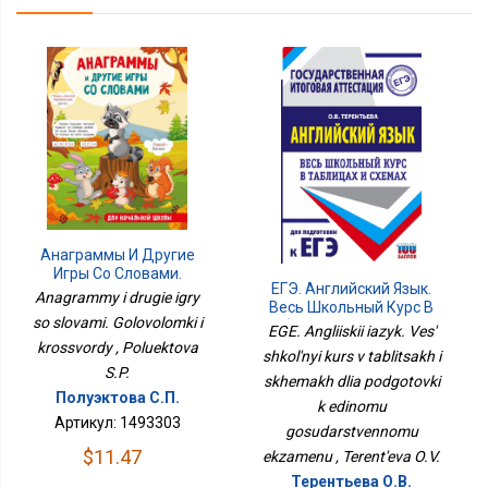
Анаграммы И Другие
Игры Со Словами.
ЕГЭ. Английский Язык.
Головоломки И
Anagrammy i drugie igry
Весь Школьный Курс В
Кроссворды
so slovami. Golovolomki i
Таблицах И Схемах Для
EGE. Angliiskii iazyk. Ves'
Подготовки К Единому
krossvordy , Poluektova
shkol'nyi kurs v tablitsakh i
Государственному
S.P.
skhemakh dlia podgotovki
Экзамену
Полуэктова С.П.
k edinomu
Артикул: 1493303
gosudarstvennomu
$11.47
ekzamenu , Terent'eva O.V.
Терентьева О.В.