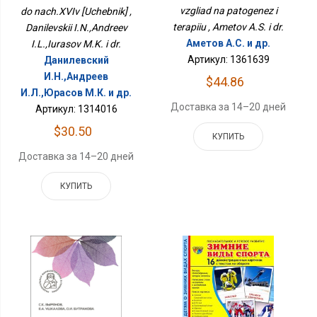
vzgliad na patogenez i
do nach.XVIv [Uchebnik] ,
terapiiu , Ametov A.S. i dr.
Danilevskii I.N.,Andreev
Аметов А.С. и др.
I.L.,Iurasov M.K. i dr.
Артикул: 1361639
Данилевский
И.Н.,Андреев
$44.86
И.Л.,Юрасов М.К. и др.
Доставка за 14–20 дней
Артикул: 1314016
$30.50
КУПИТЬ
Доставка за 14–20 дней
КУПИТЬ