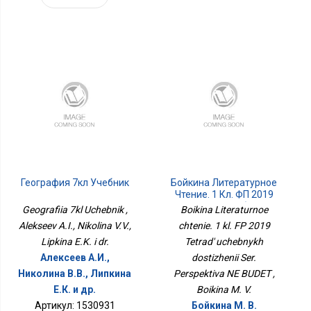
География 7кл Учебник
Бойкина Литературное
Чтение. 1 Кл. ФП 2019
Тетрадь Учебных
Geografiia 7kl Uchebnik ,
Boikina Literaturnoe
Достижений Сер.
Alekseev A.I., Nikolina V.V.,
chtenie. 1 kl. FP 2019
Перспектива НЕ БУДЕТ
Lipkina E.K. i dr.
Tetrad' uchebnykh
Алексеев А.И.,
dostizhenii Ser.
Николина В.В., Липкина
Perspektiva NE BUDET ,
Е.К. и др.
Boikina M. V.
Артикул: 1530931
Бойкина М. В.