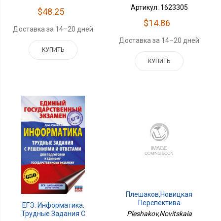
Артикул: 1623305
$48.25
$14.86
Доставка за 14–20 дней
Доставка за 14–20 дней
КУПИТЬ
КУПИТЬ
Плешаков,Новицкая
Перспектива
ЕГЭ. Информатика.
Окружающий Мир 3 Кл.
Трудные Задания С
Pleshakov,Novitskaia
РТ Ч.2.К Новому