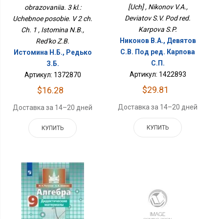
[Uch] , Nikonov V.A.,
obrazovaniia. 3 kl.:
Deviatov S.V. Pod red.
Uchebnoe posobie. V 2 ch.
Karpova S.P.
Ch. 1 , Istomina N.B.,
Никонов В.А., Девятов
Red'ko Z.B.
С.В. Под ред. Карпова
Истомина Н.Б., Редько
С.П.
З.Б.
Артикул: 1422893
Артикул: 1372870
$29.81
$16.28
Доставка за 14–20 дней
Доставка за 14–20 дней
КУПИТЬ
КУПИТЬ