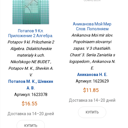
Аниканова Мой Мир
Слов. Пополняем
Потапов 9 Кл.
Словарный Запас. В 3
Anikanova Moi mir slov.
Приложение 2 Алгебра.
Частях. Часть 3. Серия
Дидактические
Popolniaem slovarnyi
Potapov 9 kl. Prilozhenie 2
Занятия С Логопедом
Материалы К Уч.
zapas. V 3 chastiakh.
Algebra. Didakticheskie
Никольского НЕ БУДЕТ
Chast' 3. Seriia Zaniatiia s
materialy k uch.
logopedom , Anikanova N.
Nikol'skogo NE BUDET ,
E.
Potapov M. K., Shevkin A.
Аниканова Н. Е.
V.
Артикул: 1623629
Потапов М. К., Шевкин
А. В.
$11.85
Артикул: 1623378
Доставка за 14–20 дней
$16.55
КУПИТЬ
Доставка за 14–20 дней
КУПИТЬ