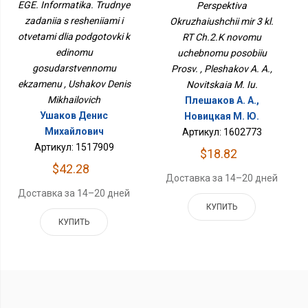
Решениями И Ответами
EGE. Informatika. Trudnye
Perspektiva
Учебному Пособию
Для Подготовки К
zadaniia s resheniiami i
Okruzhaiushchii mir 3 kl.
Просв.
Единому
otvetami dlia podgotovki k
Государственному
RT Ch.2.K novomu
Экзамену
edinomu
uchebnomu posobiiu
gosudarstvennomu
Prosv. , Pleshakov A. A.,
ekzamenu , Ushakov Denis
Novitskaia M. Iu.
Mikhailovich
Плешаков А. А.,
Ушаков Денис
Новицкая М. Ю.
Михайлович
Артикул: 1602773
Артикул: 1517909
$18.82
$42.28
Доставка за 14–20 дней
Доставка за 14–20 дней
КУПИТЬ
КУПИТЬ