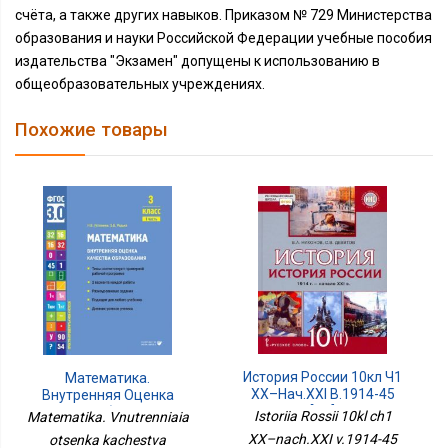
счёта, а также других навыков. Приказом № 729 Министерства
образования и науки Российской Федерации учебные пособия
издательства "Экзамен" допущены к использованию в
общеобразовательных учреждениях.
Похожие товары
История России 10кл Ч1
Математика.
XX–Нач.XXI В.1914-45
Внутренняя Оценка
[Уч]
Качества Образования.
Istoriia Rossii 10kl ch1
Matematika. Vnutrenniaia
3 Кл.: Учебное Пособие.
XX–nach.XXI v.1914-45
otsenka kachestva
В 2 Ч. Ч. 1