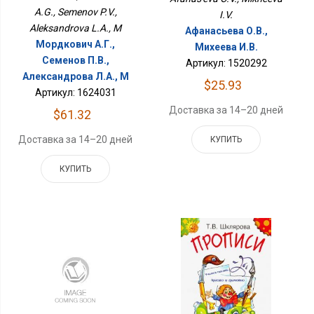
A.G., Semenov P.V.,
I.V.
Aleksandrova L.A., M
Афанасьева О.В.,
Мордкович А.Г.,
Михеева И.В.
Семенов П.В.,
Артикул: 1520292
Александрова Л.А., М
$25.93
Артикул: 1624031
Доставка за 14–20 дней
$61.32
Доставка за 14–20 дней
КУПИТЬ
КУПИТЬ