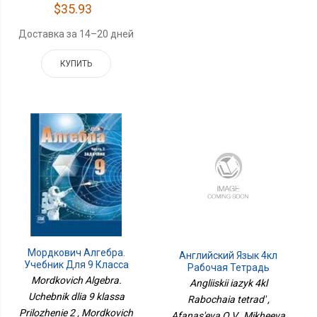
$35.93
Доставка за 14–20 дней
КУПИТЬ
Мордкович Алгебра.
Английский Язык 4кл
Учебник Для 9 Класса
Рабочая Тетрадь
Приложение 2
Mordkovich Algebra.
Angliiskii iazyk 4kl
Uchebnik dlia 9 klassa
Rabochaia tetrad' ,
Prilozhenie 2 , Mordkovich
Afanas'eva O.V., Mikheeva