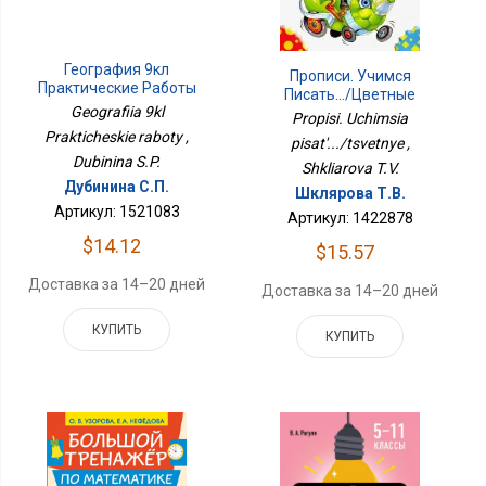
География 9кл
Прописи. Учимся
Практические Работы
Писать.../цветные
Geografiia 9kl
Propisi. Uchimsia
Prakticheskie raboty ,
pisat'.../tsvetnye ,
Dubinina S.P.
Shkliarova T.V.
Дубинина С.П.
Шклярова Т.В.
Артикул: 1521083
Артикул: 1422878
$14.12
$15.57
Доставка за 14–20 дней
Доставка за 14–20 дней
КУПИТЬ
КУПИТЬ