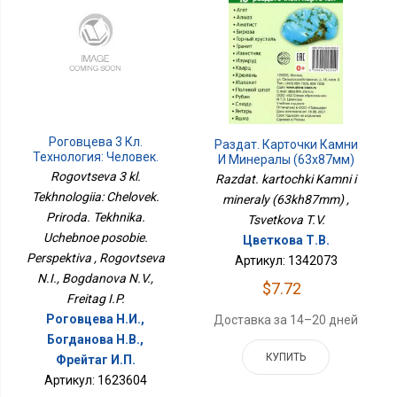
Роговцева 3 Кл.
Раздат. Карточки Камни
Технология: Человек.
И Минералы (63х87мм)
Природа. Техника.
Rogovtseva 3 kl.
Razdat. kartochki Kamni i
Учебное Пособие.
Tekhnologiia: Chelovek.
mineraly (63kh87mm) ,
Перспектива
Priroda. Tekhnika.
Tsvetkova T.V.
Uchebnoe posobie.
Цветкова Т.В.
Perspektiva , Rogovtseva
Артикул: 1342073
N.I., Bogdanova N.V.,
$7.72
Freitag I.P.
Роговцева Н.И.,
Доставка за 14–20 дней
Богданова Н.В.,
КУПИТЬ
Фрейтаг И.П.
Артикул: 1623604