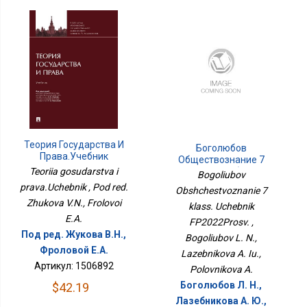
Теория Государства И
Боголюбов
Права.Учебник
Обществознание 7
Класс. Учебник
Teoriia gosudarstva i
Bogoliubov
ФП2022Просв.
prava.Uchebnik , Pod red.
Obshchestvoznanie 7
Zhukova V.N., Frolovoi
klass. Uchebnik
E.A.
FP2022Prosv. ,
Под ред. Жукова В.Н.,
Bogoliubov L. N.,
Фроловой Е.А.
Lazebnikova A. Iu.,
Артикул: 1506892
Polovnikova A.
Боголюбов Л. Н.,
$42.19
Лазебникова А. Ю.,