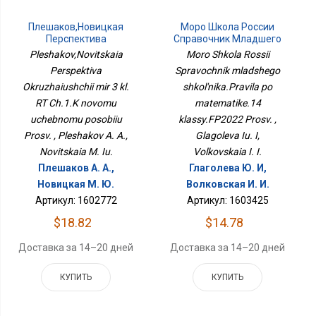
Плешаков,Новицкая
Моро Школа России
Перспектива
Справочник Младшего
Окружающий Мир 3 Кл.
Школьника.Правила По
Pleshakov,Novitskaia
Moro Shkola Rossii
РТ Ч.1.К Новому
Математике.14
Perspektiva
Spravochnik mladshego
Учебному Пособию
Классы.ФП2022 Просв.
Okruzhaiushchii mir 3 kl.
Просв.
shkol'nika.Pravila po
RT Ch.1.K novomu
matematike.14
uchebnomu posobiiu
klassy.FP2022 Prosv. ,
Prosv. , Pleshakov A. A.,
Glagoleva Iu. I,
Novitskaia M. Iu.
Volkovskaia I. I.
Плешаков А. А.,
Глаголева Ю. И,
Новицкая М. Ю.
Волковская И. И.
Артикул: 1602772
Артикул: 1603425
$18.82
$14.78
Доставка за 14–20 дней
Доставка за 14–20 дней
КУПИТЬ
КУПИТЬ