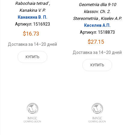
Стереометрия
Rabochaia tetrad' ,
Geometriia dlia 9-10
Kanakina V. P.
klassov. Ch. 2.
Канакина В. П.
Stereometriia , Kiselev A.P.
Артикул: 1516923
Киселев А.П.
Артикул: 1518873
$16.73
$27.15
Доставка за 14–20 дней
Доставка за 14–20 дней
КУПИТЬ
КУПИТЬ