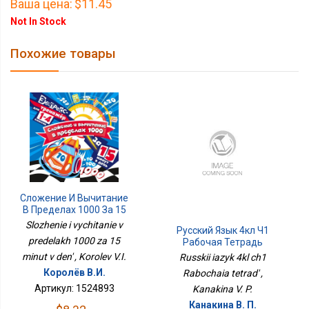
Ваша цена:
$11.45
Not In Stock
Похожие товары
Сложение И Вычитание
В Пределах 1000 За 15
Минут В День
Slozhenie i vychitanie v
Русский Язык 4кл Ч1
predelakh 1000 za 15
Рабочая Тетрадь
minut v den' , Korolev V.I.
Russkii iazyk 4kl ch1
Королёв В.И.
Rabochaia tetrad' ,
Артикул: 1524893
Kanakina V. P.
Канакина В. П.