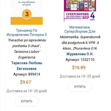
Математика.
Тренажер По
Суперсборник Для
Исправлению Почерка 3
Подготовки К ВПР. 4
Matematika. Supersbornik
Часть
Класс
Trenazher po ispravleniiu
dlia podgotovki k VPR. 4
pocherka 3 chast' ,
klass , Zhuravleva O.N.
Tarasova Liubov'
Журавлева О.Н.
Evgen'evna
Артикул: 1532110
Тарасова Любовь
$16.89
Евгеньевна
Артикул: 899414
Доставка за 14–20 дней
$9.67
КУПИТЬ
Доставка за 14–20 дней
КУПИТЬ