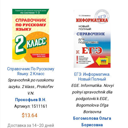
Справочник По Русскому
Языку. 2 Класс
ЕГЭ. Информатика.
Новый Полный
Spravochnik po russkomu
Справочник Для
EGE. Informatika. Novyi
iazyku. 2 klass , Prokof'ev
Подготовки К ЕГЭ
polnyi spravochnik dlia
V.N.
podgotovki k EGE ,
Прокофьев В.Н.
Bogomolova Ol'ga
Артикул: 1511161
Borisovna
$13.64
Богомолова Ольга
Борисовна
Доставка за 14–20 дней