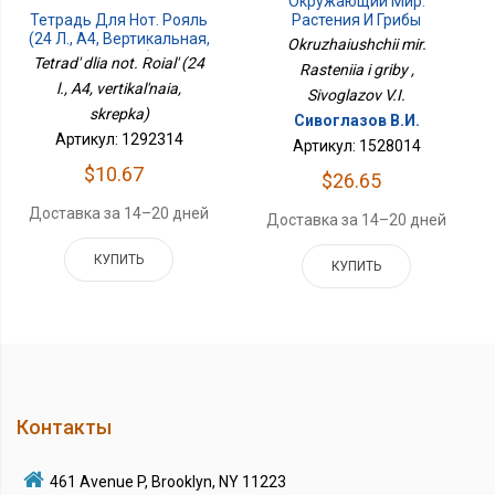
Окружающий Мир.
Тетрадь Для Нот. Рояль
Растения И Грибы
(24 Л., А4, Вертикальная,
Okruzhaiushchii mir.
Скрепка)
Tetrad' dlia not. Roial' (24
Rasteniia i griby ,
l., A4, vertikal'naia,
Sivoglazov V.I.
skrepka)
Сивоглазов В.И.
Артикул: 1292314
Артикул: 1528014
$10.67
$26.65
Доставка за 14–20 дней
Доставка за 14–20 дней
КУПИТЬ
КУПИТЬ
Контакты
461 Avenue P, Brooklyn, NY 11223