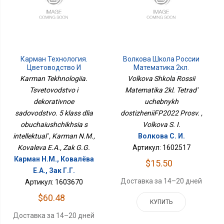
Карман Технология.
Волкова Школа России
Цветоводство И
Математика 2кл.
Декоративное
Тетрадь Учебных
Karman Tekhnologiia.
Volkova Shkola Rossii
Садоводство. 5 Класс
ДостиженийФП2022
Tsvetovodstvo i
Matematika 2kl. Tetrad'
Для Обучающихся С
Просв.
Интеллектуаль
dekorativnoe
uchebnykh
sadovodstvo. 5 klass dlia
dostizheniiFP2022 Prosv. ,
obuchaiushchikhsia s
Volkova S. I.
intellektual' , Karman N.M.,
Волкова С. И.
Kovaleva E.A., Zak G.G.
Артикул: 1602517
Карман Н.М., Ковалёва
$15.50
Е.А., Зак Г.Г.
Доставка за 14–20 дней
Артикул: 1603670
$60.48
КУПИТЬ
Доставка за 14–20 дней