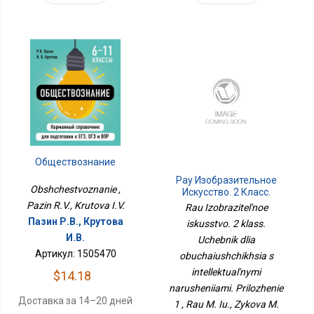
Обществознание
Рау Изобразительное
Obshchestvoznanie ,
Искусство. 2 Класс.
Учебник Для
Pazin R.V., Krutova I.V.
Rau Izobrazitel'noe
Обучающихся С
Пазин Р.В., Крутова
iskusstvo. 2 klass.
Интеллектуальными
И.В.
Нарушениями.
Uchebnik dlia
Приложение 1
Артикул: 1505470
obuchaiushchikhsia s
intellektual'nymi
$14.18
narusheniiami. Prilozhenie
Доставка за 14–20 дней
1 , Rau M. Iu., Zykova M.