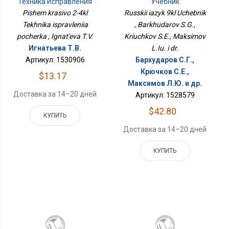
Техника Исправления
Учебник
Почерка
Pishem krasivo 2-4kl
Russkii iazyk 9kl Uchebnik
Tekhnika ispravleniia
, Barkhudarov S.G.,
pocherka , Ignat'eva T.V.
Kriuchkov S.E., Maksimov
Игнатьева Т.В.
L.Iu. i dr.
Артикул: 1530906
Бархударов С.Г.,
Крючков С.Е.,
$13.17
Максимов Л.Ю. и др.
Доставка за 14–20 дней
Артикул: 1528579
$42.80
КУПИТЬ
Доставка за 14–20 дней
КУПИТЬ