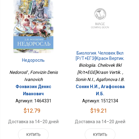
Биология. Человек 8кл
[Р/т+ЕГЭ]Красн Вертик.
Недоросль
Biologiia. Chelovek 8kl
Nedorosl' , Fonvizin Denis
[R/t+EGE]Krasn Vertik. ,
Ivanovich
Sonin N.I., Agafonova I.B.
Фонвизин Денис
Сонин Н.И., Агафонова
Иванович
И.Б.
Артикул: 1464331
Артикул: 1512134
$12.79
$19.21
Доставка за 14–20 дней
Доставка за 14–20 дней
КУПИТЬ
КУПИТЬ