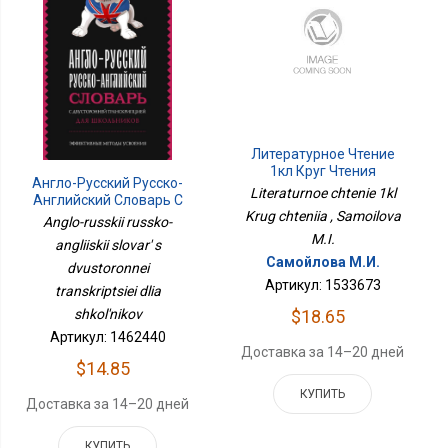
Литературное Чтение
1кл Круг Чтения
Англо-Русский Русско-
Literaturnoe chtenie 1kl
Английский Словарь С
Krug chteniia , Samoilova
Двусторонней
Anglo-russkii russko-
Транскрипцией Для
M.I.
angliiskii slovar' s
Школьников
Самойлова М.И.
dvustoronnei
Артикул: 1533673
transkriptsiei dlia
$18.65
shkol'nikov
Артикул: 1462440
Доставка за 14–20 дней
$14.85
КУПИТЬ
Доставка за 14–20 дней
КУПИТЬ