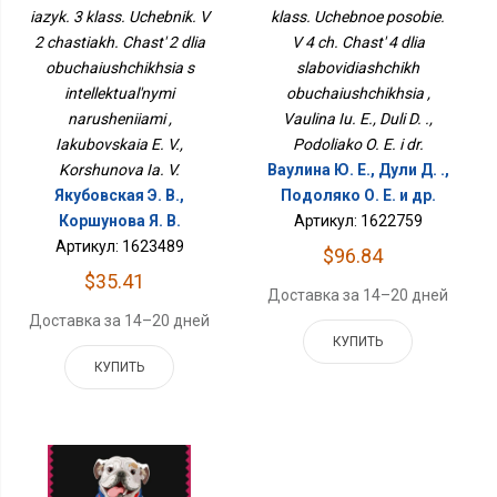
Обучающихся С
Для Слабовидящих
iazyk. 3 klass. Uchebnik. V
klass. Uchebnoe posobie.
Интеллектуальными
Обучающихся
2 chastiakh. Chast' 2 dlia
Нарушениями
V 4 ch. Chast' 4 dlia
obuchaiushchikhsia s
slabovidiashchikh
intellektual'nymi
obuchaiushchikhsia ,
narusheniiami ,
Vaulina Iu. E., Duli D. .,
Iakubovskaia E. V.,
Podoliako O. E. i dr.
Korshunova Ia. V.
Ваулина Ю. Е., Дули Д. .,
Якубовская Э. В.,
Подоляко О. Е. и др.
Коршунова Я. В.
Артикул: 1622759
Артикул: 1623489
$96.84
$35.41
Доставка за 14–20 дней
Доставка за 14–20 дней
КУПИТЬ
КУПИТЬ