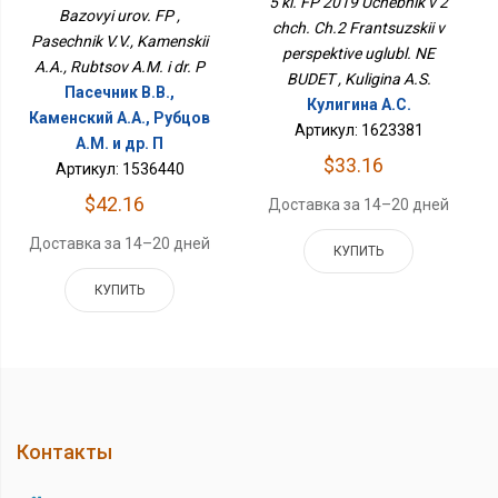
5 kl. FP 2019 Uchebnik v 2
Перспективе Углубл. НЕ
Bazovyi urov. FP ,
chch. Ch.2 Frantsuzskii v
БУДЕТ
Pasechnik V.V., Kamenskii
perspektive uglubl. NE
A.A., Rubtsov A.M. i dr. P
BUDET , Kuligina A.S.
Пасечник В.В.,
Кулигина А.С.
Каменский А.А., Рубцов
Артикул: 1623381
A.M. и др. П
$33.16
Артикул: 1536440
$42.16
Доставка за 14–20 дней
Доставка за 14–20 дней
КУПИТЬ
КУПИТЬ
Контакты