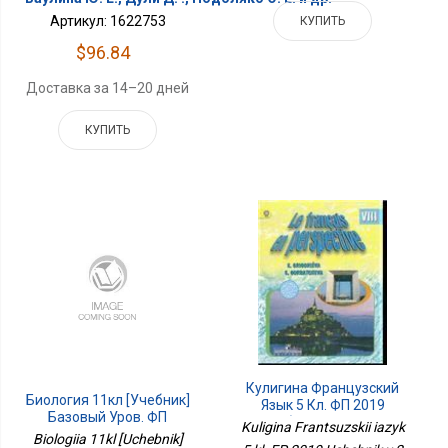
Артикул: 1622753
КУПИТЬ
$96.84
Доставка за 14–20 дней
КУПИТЬ
Кулигина Французский
Биология 11кл [Учебник]
Язык 5 Кл. ФП 2019
Базовый Уров. ФП
Учебник В 2 Чч. Ч.2
Kuligina Frantsuzskii iazyk
Biologiia 11kl [Uchebnik]
Французский В