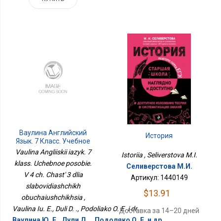
Ваулина Английский
История
Язык. 7 Класс. Учебное
Пособие. В 4 Ч. Часть 3
Vaulina Angliiskii iazyk. 7
Istoriia , Seliverstova M.I.
Для Слабовидящих
klass. Uchebnoe posobie.
Обучающихся
Селиверстова М.И.
V 4 ch. Chast' 3 dlia
Артикул: 1440149
slabovidiashchikh
$13.91
obuchaiushchikhsia ,
Vaulina Iu. E., Duli D. ., Podoliako O. E. i dr.
Доставка за 14–20 дней
Ваулина Ю. Е., Дули Д. ., Подоляко О. Е. и др.