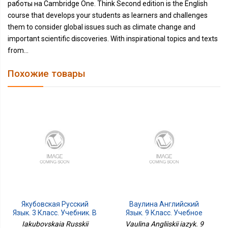
работы на Cambridge One. Think Second edition is the English
course that develops your students as learners and challenges
them to consider global issues such as climate change and
important scientific discoveries. With inspirational topics and texts
from...
Похожие товары
Якубовская Русский
Ваулина Английский
Язык. 3 Класс. Учебник. В
Язык. 9 Класс. Учебное
2 Частях. Часть 2 Для
Пособие. В 4 Ч. Часть 4
Iakubovskaia Russkii
Vaulina Angliiskii iazyk. 9