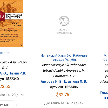
История
Испанский Язык 6кл Рабочая
Мл
Тетрадь Углубл.
Се
orozov A.Iu., Pazin
Ispanskii iazyk 6kl Rabochaia
Ml
R.V.
tetrad' Uglubl. , Anurova I. V.,
se
.Ю., Пазин Р.В.
Shuntova O. V.
po
ул: 1522340
Анурова И. В., Шунтова О. В.
Alekp
23.55
Артикул: 1523486
Гекк
$32.76
 за 14–20 дней
О.
Доставка за 14–20 дней
КУПИТЬ