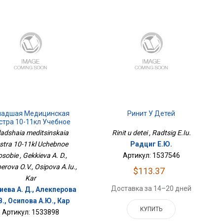
адшая Медицинская
Ринит У Детей
стра 10-11кл Учебное
Пособие
adshaia meditsinskaia
Rinit u detei , Radtsig E.Iu.
stra 10-11kl Uchebnoe
Радциг Е.Ю.
sobie , Gekkieva A. D.,
Артикул: 1537546
erova O.V., Osipova A.Iu.,
$113.37
Kar
Доставка за 14–20 дней
иева А. Д., Алекперова
В., Осипова А.Ю., Кар
КУПИТЬ
Артикул: 1533898