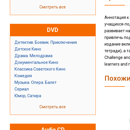
Смотреть все
Аннотация к 
учащихся-под
DVD
развивает н
привлечь по
Детектив. Боевик. Приключения
издание вклю
Детское Кино
тетради), а
Драма. Мелодрама
Challenge and
Документальное Кино
learners and m
Классика Советского Кино
Комедия
Похожи
Музыка. Опера. Балет
Сериал
Юмор, Сатира
Смотреть все
Audio CD