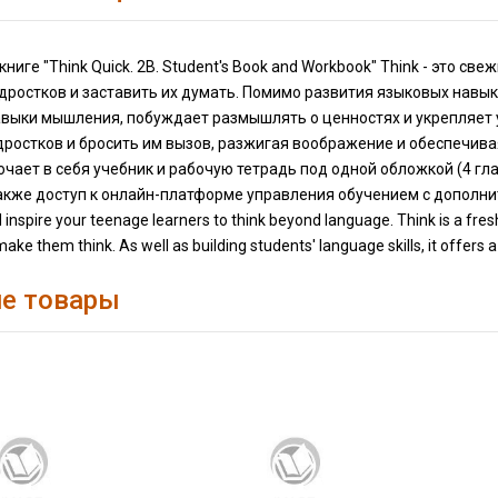
книге "Think Quick. 2B. Student's Book and Workbook" Think - это с
ростков и заставить их думать. Помимо развития языковых навык
авыки мышления, побуждает размышлять о ценностях и укрепляет 
дростков и бросить им вызов, разжигая воображение и обеспечив
чает в себя учебник и рабочую тетрадь под одной обложкой (4 гл
 также доступ к онлайн-платформе управления обучением с допол
 inspire your teenage learners to think beyond language. Think is a fr
ake them think. As well as building students' language skills, it offers a 
е товары