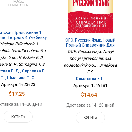
итская Приложение 1
чая Тетрадь К Учебнику
ОГЭ. Русский Язык. Новый
Музыка. 2 Кл.
ritskaia Prilozhenie 1
Полный Справочник Для
Подготовки К ОГЭ
chaia tetrad' k uchebniku
OGE. Russkii iazyk. Novyi
ka. 2 kl. , Kritskaia E. D.,
polnyi spravochnik dlia
eva G. P., Shmagina T. S.
podgotovki k OGE , Simakova
ская Е. Д., Сергеева Г.
E.S.
П., Шмагина Т. С.
Симакова Е.С.
Артикул: 1623623
Артикул: 1519181
$17.25
$14.64
ставка за 14–20 дней
Доставка за 14–20 дней
КУПИТЬ
КУПИТЬ