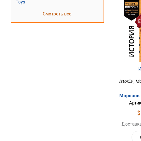
Toys
Смотреть все
Istoriia , M
Морозов А
Артик
$
Доставка