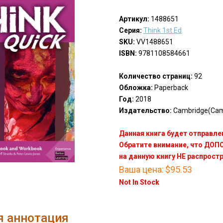
Артикул:
1488651
Серия:
Think 1st Ed
SKU:
VV1488651
ISBN:
9781108584661
Количество страниц:
92
Обложка:
Paperback
Год:
2018
Издательство:
Cambridge(Cam
Данная книга будет отправлен
Обратите внимание, что ДО
на данную книгу НЕ распрост
Ваша цена:
$95.53
Not In Stock
я аннотация