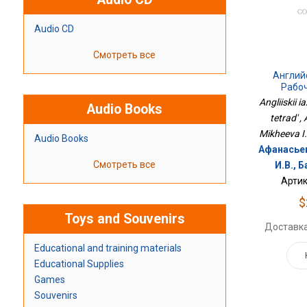
Audio CD
Смотреть все
Англий
Рабо
Angliiskii 
Audio Books
tetrad' ,
Mikheeva I
Audio Books
Афанасьев
Смотреть все
И.В., 
Артик
$
Toys and Souvenirs
Доставка
Educational and training materials
Educational Supplies
Games
Souvenirs