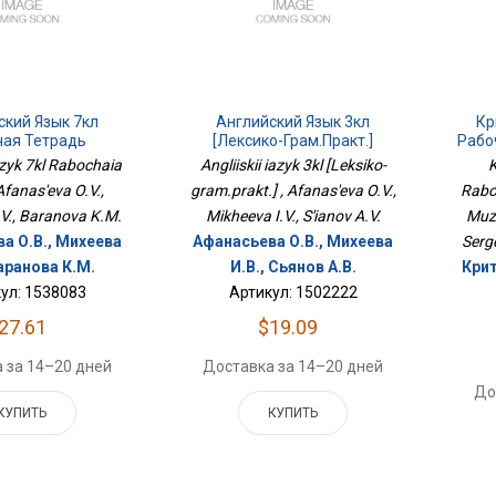
ский Язык 7кл
Английский Язык 3кл
Кр
чая Тетрадь
[Лексико-Грам.практ.]
Рабо
iazyk 7kl Rabochaia
Angliiskii iazyk 3kl [Leksiko-
K
 Afanas'eva O.V.,
gram.prakt.] , Afanas'eva O.V.,
Rabo
.V., Baranova K.M.
Mikheeva I.V., S'ianov A.V.
Muzy
а О.В., Михеева
Афанасьева О.В., Михеева
Serge
Баранова К.М.
И.В., Сьянов А.В.
Крит
ул: 1538083
Артикул: 1502222
27.61
$19.09
 за 14–20 дней
Доставка за 14–20 дней
До
КУПИТЬ
КУПИТЬ