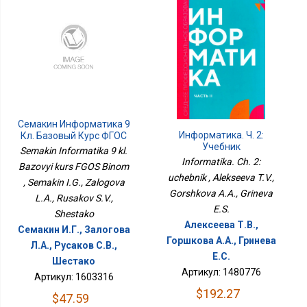
Семакин Информатика 9
Информатика. Ч. 2:
Кл. Базовый Курс ФГОС
Учебник
Бином
Semakin Informatika 9 kl.
Informatika. Ch. 2:
Bazovyi kurs FGOS Binom
uchebnik , Alekseeva T.V.,
, Semakin I.G., Zalogova
Gorshkova A.A., Grineva
L.A., Rusakov S.V.,
E.S.
Shestako
Алексеева Т.В.,
Семакин И.Г., Залогова
Горшкова А.А., Гринева
Л.А., Русаков С.В.,
Е.С.
Шестако
Артикул: 1480776
Артикул: 1603316
$192.27
$47.59