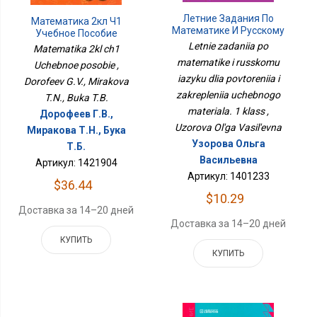
Летние Задания По
Математика 2кл Ч1
Математике И Русскому
Учебное Пособие
Языку Для Повторения И
Letnie zadaniia po
Matematika 2kl ch1
Закрепления Учебного
matematike i russkomu
Uchebnoe posobie ,
Материала. 1 Класс
iazyku dlia povtoreniia i
Dorofeev G.V., Mirakova
zakrepleniia uchebnogo
T.N., Buka T.B.
materiala. 1 klass ,
Дорофеев Г.В.,
Uzorova Ol'ga Vasil'evna
Миракова Т.Н., Бука
Узорова Ольга
Т.Б.
Васильевна
Артикул: 1421904
Артикул: 1401233
$36.44
$10.29
Доставка за 14–20 дней
Доставка за 14–20 дней
КУПИТЬ
КУПИТЬ