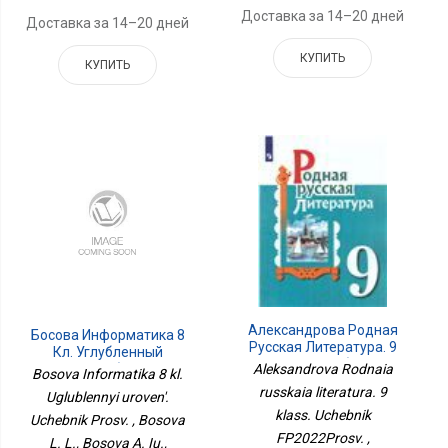
Доставка за 14–20 дней
Доставка за 14–20 дней
КУПИТЬ
КУПИТЬ
Александрова Родная
Босова Информатика 8
Русская Литература. 9
Кл. Углубленный
Класс. Учебник
Aleksandrova Rodnaia
Уровень. Учебник Просв.
Bosova Informatika 8 kl.
ФП2022Просв.
russkaia literatura. 9
Uglublennyi uroven'.
klass. Uchebnik
Uchebnik Prosv. , Bosova
FP2022Prosv. ,
L. L., Bosova A. Iu.,