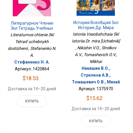
История Всеобщая 5кл
Литературное Чтение
История Др. Мира
3кл Тетрадь Учебных
[Учебник]
Достижений
Istoriia Vseobshchaia 5kl
Literaturnoe chtenie 3kl
Istoriia Dr. mira [Uchebnik]
Tetrad' uchebnykh
, Nikishin V.O., Strelkov
dostizhenii , Stefanenko N.
A.V., Tomashevich O.V.,
A.
Mikhai
Стефаненко Н. А.
Никишин В.О.,
Артикул: 1420864
Стрелков А.В.,
$18.53
Томашевич О.В., Михай
Артикул: 1375970
Доставка за 14–20 дней
$15.62
КУПИТЬ
Доставка за 14–20 дней
КУПИТЬ