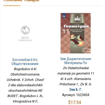
Зив Дидактические
Боголюбов 6 Кл.
Материалы По
Обществознание.
Геометрии 11 Кл. К Уч.
Учебник. В 2чч. Часть 2
Ziv Didakticheskie
Bogoliubov 6 kl.
Атанасяна Приложение
Для Слабовидящих
materialy po geometrii 11
Obshchestvoznanie.
1
Обучающихся НЕ БУДЕТ
kl. k uch. Atanasiana
Uchebnik. V 2chch. Chast'
Prilozhenie 1 , Ziv B. G.
2 dlia slabovidiashchikh
Зив Б. Г.
obuchaiushchikhsia NE
Артикул: 1623404
BUDET , Bogoliubov L.N.,
Vinogradova N.F.,
$17.54