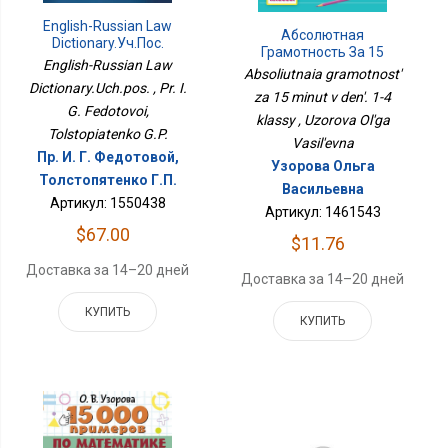
English-Russian Law
Абсолютная
Dictionary.Уч.пос.
Грамотность За 15
English-Russian Law
Минут В День. 1-4
Absoliutnaia gramotnost'
Классы
Dictionary.Uch.pos. , Pr. I.
za 15 minut v den'. 1-4
G. Fedotovoi,
klassy , Uzorova Ol'ga
Tolstopiatenko G.P.
Vasil'evna
Пр. И. Г. Федотовой,
Узорова Ольга
Толстопятенко Г.П.
Васильевна
Артикул: 1550438
Артикул: 1461543
$67.00
$11.76
Доставка за 14–20 дней
Доставка за 14–20 дней
КУПИТЬ
КУПИТЬ