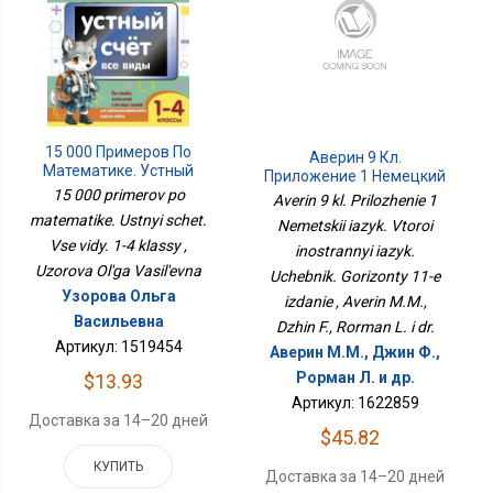
15 000 Примеров По
Аверин 9 Кл.
Математике. Устный
Приложение 1 Немецкий
Счет. Все Виды. 1-4
Язык. Второй
15 000 primerov po
Averin 9 kl. Prilozhenie 1
Классы
Иностранный Язык.
matematike. Ustnyi schet.
Nemetskii iazyk. Vtoroi
Учебник. Горизонты 11-Е
Vse vidy. 1-4 klassy ,
inostrannyi iazyk.
Издание
Uzorova Ol'ga Vasil'evna
Uchebnik. Gorizonty 11-e
Узорова Ольга
izdanie , Averin M.M.,
Васильевна
Dzhin F., Rorman L. i dr.
Артикул: 1519454
Аверин М.М., Джин Ф.,
Рорман Л. и др.
$13.93
Артикул: 1622859
Доставка за 14–20 дней
$45.82
КУПИТЬ
Доставка за 14–20 дней