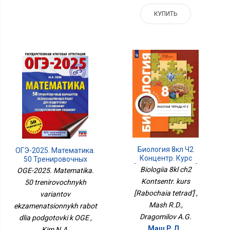
КУПИТЬ
Биология 8кл Ч2
ОГЭ-2025. Математика.
Концентр. Курс
50 Тренировочных
[Рабочая Тетрадь]
Вариантов
Biologiia 8kl ch2
OGE-2025. Matematika.
Экзаменационных
Kontsentr. kurs
50 trenirovochnykh
Работ Для Подготовки К
[Rabochaia tetrad'] ,
variantov
ОГЭ
Mash R.D.,
ekzamenatsionnykh rabot
Dragomilov A.G.
dlia podgotovki k OGE ,
Маш Р.Д.,
Kim N.A.