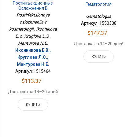
Постинъекционные
Гематология
Осложнения В
Косметологии
Postin'ektsionnye
Gematologiia
oslozhneniia v
Артикул: 1550338
kosmetologii , Ikonnikova
$147.37
E.V., Kruglova L.S.,
Manturova N.E.
Доставка за 14–20 дней
Иконникова Е.В.,
КУПИТЬ
Круглова Л.С.,
Мантурова Н.Е.
Артикул: 1515464
$113.37
Доставка за 14–20 дней
КУПИТЬ