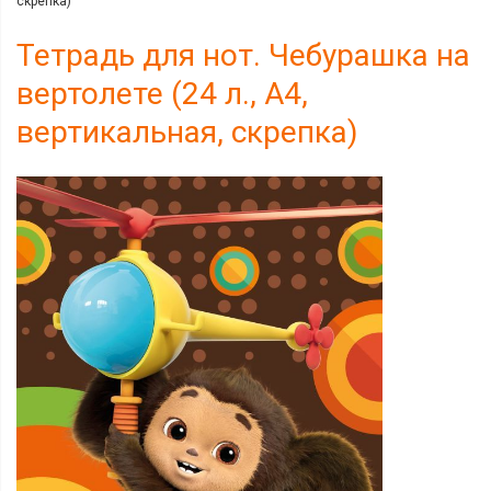
скрепка)
Тетрадь для нот. Чебурашка на
вертолете (24 л., А4,
вертикальная, скрепка)