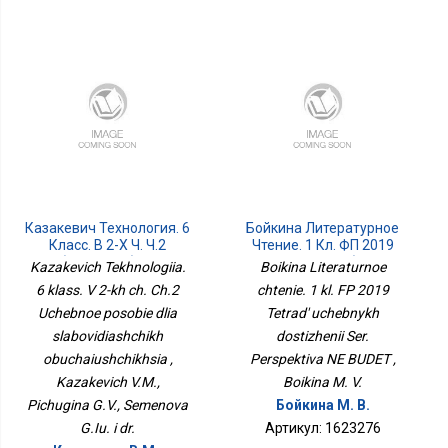
Казакевич Технология. 6
Бойкина Литературное
Класс. В 2-Х Ч. Ч.2
Чтение. 1 Кл. ФП 2019
Учебное Пособие Для
Тетрадь Учебных
Kazakevich Tekhnologiia.
Boikina Literaturnoe
Слабовидящих
Достижений Сер.
6 klass. V 2-kh ch. Ch.2
chtenie. 1 kl. FP 2019
Обучающихся
Перспектива НЕ БУДЕТ
Uchebnoe posobie dlia
Tetrad' uchebnykh
slabovidiashchikh
dostizhenii Ser.
obuchaiushchikhsia ,
Perspektiva NE BUDET ,
Kazakevich V.M.,
Boikina M. V.
Pichugina G.V., Semenova
Бойкина М. В.
G.Iu. i dr.
Артикул: 1623276