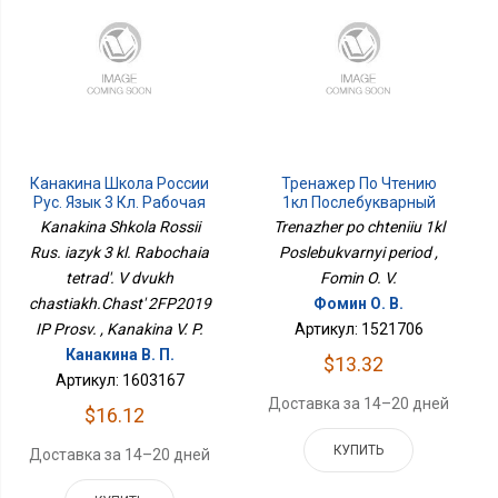
Канакина Школа России
Тренажер По Чтению
Рус. Язык 3 Кл. Рабочая
1кл Послебукварный
Тетрадь. В Двух
Период
Kanakina Shkola Rossii
Trenazher po chteniiu 1kl
Частях.Часть 2ФП2019
Rus. iazyk 3 kl. Rabochaia
Poslebukvarnyi period ,
ИП Просв.
tetrad'. V dvukh
Fomin O. V.
chastiakh.Chast' 2FP2019
Фомин О. В.
IP Prosv. , Kanakina V. P.
Артикул: 1521706
Канакина В. П.
$13.32
Артикул: 1603167
Доставка за 14–20 дней
$16.12
КУПИТЬ
Доставка за 14–20 дней