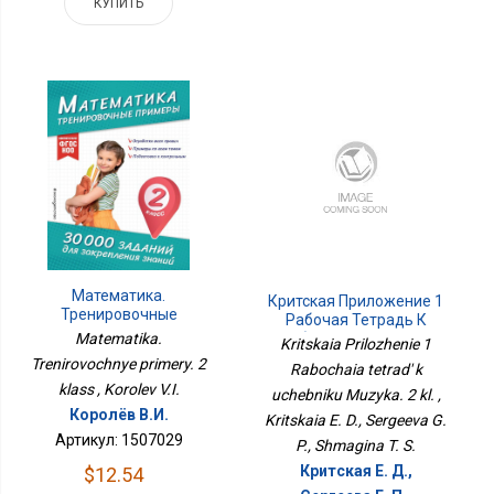
КУПИТЬ
Математика.
Критская Приложение 1
Тренировочные
Рабочая Тетрадь К
Примеры. 2 Класс
Учебнику Музыка. 2 Кл.
Matematika.
Kritskaia Prilozhenie 1
Trenirovochnye primery. 2
Rabochaia tetrad' k
klass , Korolev V.I.
uchebniku Muzyka. 2 kl. ,
Королёв В.И.
Kritskaia E. D., Sergeeva G.
Артикул: 1507029
P., Shmagina T. S.
Критская Е. Д.,
$12.54