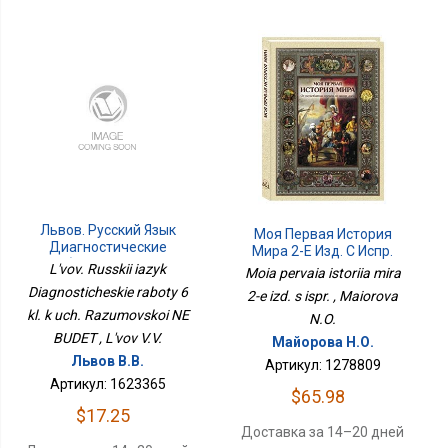
Львов. Русский Язык
Моя Первая История
Диагностические
Мира 2-Е Изд. С Испр.
Работы 6 Кл. К Уч.
L'vov. Russkii iazyk
Moia pervaia istoriia mira
Разумовской НЕ БУДЕТ
Diagnosticheskie raboty 6
2-e izd. s ispr. , Maiorova
kl. k uch. Razumovskoi NE
N.O.
BUDET , L'vov V.V.
Майорова Н.О.
Львов В.В.
Артикул: 1278809
Артикул: 1623365
$65.98
$17.25
Доставка за 14–20 дней