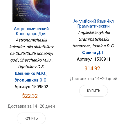
Английский Язык 4кл
Грамматический
Астрономический
Тренажер
Angliiskii iazyk 4kl
Календарь Для
Школьников На
Grammaticheskii
Astronomicheskii
2025/2026 Учебный Год
trenazher , Iushina D. G.
kalendar' dlia shkol'nikov
Юшина Д. Г.
na 2025/2026 uchebnyi
Артикул: 1530911
god , Shevchenko M.Iu.,
Ugol'nikov O.S.
$14.92
Шевченко М.Ю.,
Доставка за 14–20 дней
Угольников О.С.
Артикул: 1509502
КУПИТЬ
$22.32
Доставка за 14–20 дней
КУПИТЬ