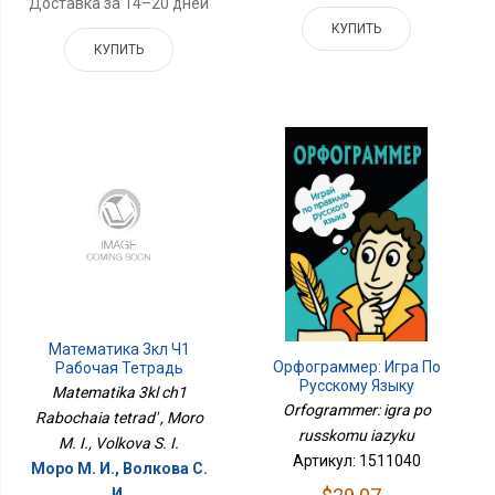
Доставка за 14–20 дней
КУПИТЬ
КУПИТЬ
Математика 3кл Ч1
Орфограммер: Игра По
Рабочая Тетрадь
Русскому Языку
Matematika 3kl ch1
Orfogrammer: igra po
Rabochaia tetrad' , Moro
russkomu iazyku
M. I., Volkova S. I.
Артикул: 1511040
Моро М. И., Волкова С.
И.