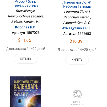
Русский Язык.
Литература 7кл Ч1
Тренировочные
Рабочая Тетрадь
Задания. 3 Класс
Russkii iazyk.
Literatura 7kl ch1
Trenirovochnye zadaniia.
Rabochaia tetrad' ,
3 klass , Korolev V.I.
Akhmadullina R. G.
Королёв В.И.
Ахмадуллина Р. Г.
Артикул: 1507026
Артикул: 1527653
$11.65
$16.89
Доставка за 14–20 дней
Доставка за 14–20 дней
КУПИТЬ
КУПИТЬ