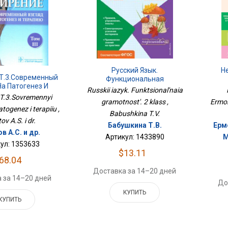
Н
Русский Язык.
Т.3.Современный
Функциональная
На Патогенез И
Грамотность. 2 Класс
Russkii iazyk. Funktsional'naia
ерапию
.T.3.Sovremennyi
Ermol
gramotnost'. 2 klass ,
togenez i terapiiu ,
Babushkina T.V.
v A.S. i dr.
Ерм
Бабушкина Т.В.
в А.С. и др.
М
Артикул: 1433890
ул: 1353633
$13.11
68.04
Доставка за 14–20 дней
 за 14–20 дней
До
КУПИТЬ
КУПИТЬ