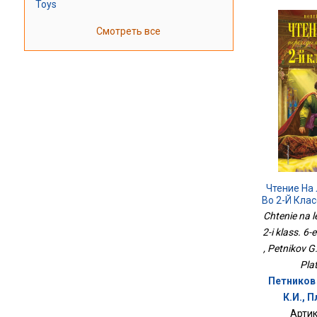
Toys
Смотреть все
Чтение На
Во 2-Й Класс
П
Chtenie na 
2-i klass. 6-e
, Petnikov G.
Pla
Петников 
К.И., 
Артик