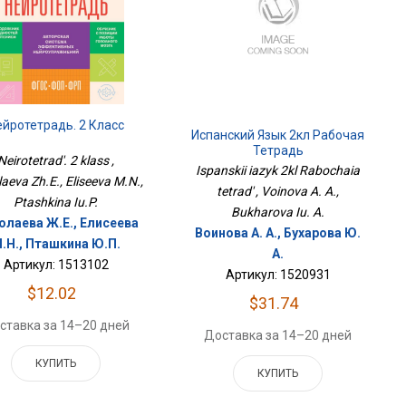
ейротетрадь. 2 Класс
Испанский Язык 2кл Рабочая
Тетрадь
Neirotetrad'. 2 klass ,
Ispanskii iazyk 2kl Rabochaia
aeva Zh.E., Eliseeva M.N.,
tetrad' , Voinova A. A.,
Ptashkina Iu.P.
Bukharova Iu. A.
олаева Ж.Е., Елисеева
Воинова А. А., Бухарова Ю.
.Н., Пташкина Ю.П.
А.
Артикул: 1513102
Артикул: 1520931
$12.02
$31.74
ставка за 14–20 дней
Доставка за 14–20 дней
КУПИТЬ
КУПИТЬ