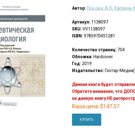
Автор:
Под ред. А.Д. Каприна,
Артикул:
1138097
SKU:
VV1138097
ISBN:
9785970451281
Количество страниц:
704
Обложка:
Hardcover
Год:
2019
Издательство:
Гэотар-Медиа(
Данная книга будет отправлен
Обратите внимание, что ДО
на данную книгу НЕ распрост
Ваша цена:
$147.37
КУПИТЬ