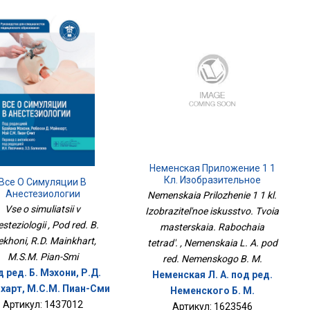
Неменская Приложение 1 1
Кл. Изобразительное
Все О Симуляции В
Искусство. Твоя Мастерская.
Анестезиологии
Nemenskaia Prilozhenie 1 1 kl.
Рабочая Тетрадь.
Vse o simuliatsii v
Izobrazitel'noe iskusstvo. Tvoia
steziologii , Pod red. B.
masterskaia. Rabochaia
khoni, R.D. Mainkhart,
tetrad'. , Nemenskaia L. A. pod
M.S.M. Pian-Smi
red. Nemenskogo B. M.
 ред. Б. Мэхони, Р.Д.
Неменская Л. А. под ред.
харт, М.С.М. Пиан-Сми
Неменского Б. М.
Артикул: 1437012
Артикул: 1623546