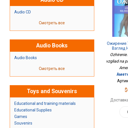
Audio CD
Смотреть все
Ожирение.
Audio Books
Взгляд 
Т
Ozhirenie
Audio Books
vzgliad na pa
Ameto
Смотреть все
Амето
Артик
$
Toys and Souvenirs
Доставка
Educational and training materials
Educational Supplies
Games
Souvenirs