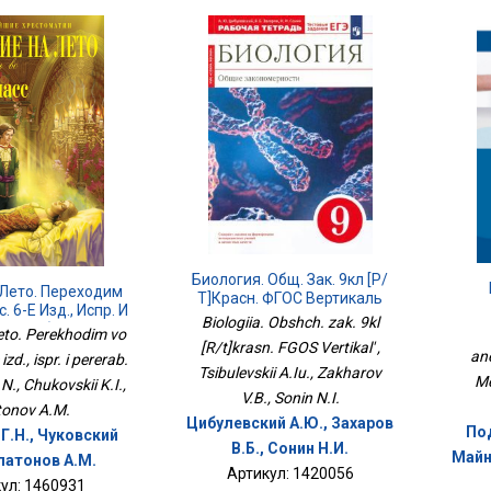
Биология. Общ. Зак. 9кл [Р/
 Лето. Переходим
Т]красн. ФГОС Вертикаль
. 6-Е Изд., Испр. И
Biologiia. Obshch. zak. 9kl
ерераб.
leto. Perekhodim vo
[R/t]krasn. FGOS Vertikal' ,
ane
 izd., ispr. i pererab.
Tsibulevskii A.Iu., Zakharov
Me
N., Chukovskii K.I.,
V.B., Sonin N.I.
tonov A.M.
Цибулевский А.Ю., Захаров
Под
Г.Н., Чуковский
В.Б., Сонин Н.И.
Майн
Платонов А.М.
Артикул: 1420056
ул: 1460931