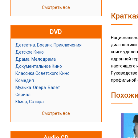
Смотреть все
Кратка
DVD
Национально
диагностики
Детектив. Боевик. Приключения
книге уделе
Детское Кино
адронной те
Драма. Мелодрама
настоящего и
Документальное Кино
Руководство
Классика Советского Кино
профильной 
Комедия
Музыка. Опера. Балет
Похожи
Сериал
Юмор, Сатира
Смотреть все
Audio CD