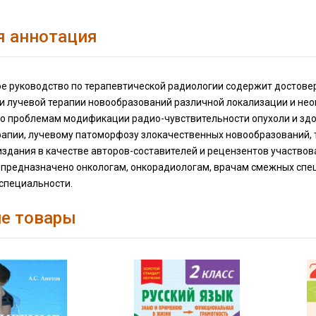
я аннотация
е руководство по терапевтической радиологии содержит достов
 и лучевой терапии новообразований различной локализации и не
но проблемам модификации радио-чувствительности опухоли и здо
рапии, лучевому патоморфозу злокачественных новообразований, 
здания в качестве авторов-составителей и рецензентов участвов
 предназначено онкологам, онкорадиологам, врачам смежных спец
специальности.
е товары