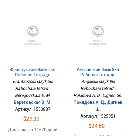
Французский Язык 5кл
Английский Язык 8кл
Рабочая Тетрадь
Рабочая Тетрадь
Frantsuzskii iazyk 5kl
Angliiskii iazyk 8kl
Rabochaia tetrad' ,
Rabochaia tetrad' ,
Beregovskaia E. M.
Pokidova A. D., Dignen Sh.
Береговская Э. М.
Покидова А. Д., Дигнен
Артикул: 1530887
Ш.
Артикул: 1525351
$27.39
$24.80
Доставка за 14–20 дней