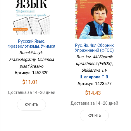
Русский Язык.
Рус. Яз. 4кл Сборник
Фразеологизмы. Учимся
Упражнений (ФГОС)
Писать Красиво
Russkii iazyk.
Rus. iaz. 4kl Sbornik
Frazeologizmy. Uchimsia
uprazhnenii (FGOS) ,
pisat' krasivo
Shkliarova T.V.
Артикул: 1453320
Шклярова Т.В.
$11.01
Артикул: 1423577
$14.43
Доставка за 14–20 дней
Доставка за 14–20 дней
КУПИТЬ
КУПИТЬ