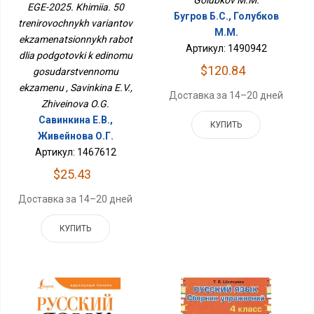
Вариантов
EGE-2025. Khimiia. 50
Экзаменационных
Бугров Б.С., Голубков
trenirovochnykh variantov
Работ Для Подготовки К
М.М.
ekzamenatsionnykh rabot
Единому
Артикул: 1490942
Государственному
dlia podgotovki k edinomu
Экзамену
$120.84
gosudarstvennomu
ekzamenu , Savinkina E.V.,
Доставка за 14–20 дней
Zhiveinova O.G.
Савинкина Е.В.,
КУПИТЬ
Живейнова О.Г.
Артикул: 1467612
$25.43
Доставка за 14–20 дней
КУПИТЬ