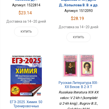
Артикул: 1522814
Д., Копылова В. В. и др.
Артикул: 1512093
$23.14
$28.19
Доставка за 14–20 дней
Доставка за 14–20 дней
КУПИТЬ
КУПИТЬ
Русская Литература XIX-
XX Веков: В 2-Х Т
(комплект Из 2-Х Книг)
Russkaia literatura XIX-XX
vekov: V 2-kh t (komplekt
ЕГЭ-2025. Химия. 50
iz 2-kh knig) , Bugrov B.S.,
Тренировочных
Golubkov M.M.