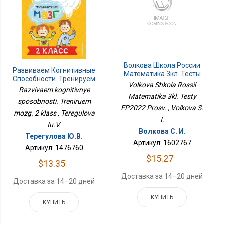
Волкова Школа России
Развиваем Когнитивные
Математика 3кл. Тесты
Способности. Тренируем
ФП2022 Просв.
Volkova Shkola Rossii
Мозг. 2 Класс
Razvivaem kognitivnye
Matematika 3kl. Testy
sposobnosti. Treniruem
FP2022 Prosv. , Volkova S.
mozg. 2 klass , Teregulova
I.
Iu.V.
Волкова С. И.
Терегулова Ю.В.
Артикул: 1602767
Артикул: 1476760
$15.27
$13.35
Доставка за 14–20 дней
Доставка за 14–20 дней
КУПИТЬ
КУПИТЬ