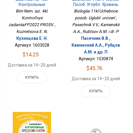
Контрольные
Пособ. Углубл. Уровень
ЗаданияФП2022 ПРОСВ.
Bim Nem. iaz. 4kl.
Biologiia 11kl Uchebnoe
Kontrol'nye
posob. Uglubl. uroven' ,
zadaniiaFP2022 PROSV. ,
Pasechnik V.V., Kamenskii
Kuznetsova E. N.
A.A., Rubtsov A.M. i dr. P
Кузнецова Е. Н.
Пасечник В.В.,
Артикул: 1603028
Каменский А.А., Рубцов
A.M. и др. П
$14.25
Артикул: 1530874
Доставка за 14–20 дней
$45.76
КУПИТЬ
Доставка за 14–20 дней
КУПИТЬ