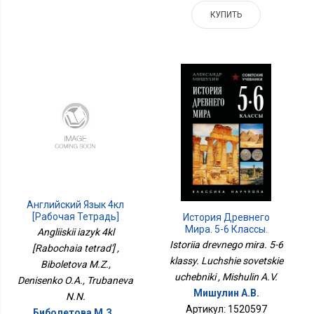
КУПИТЬ
Английский Язык 4кл
[Рабочая Тетрадь]
История Древнего
Мира. 5-6 Классы.
Angliiskii iazyk 4kl
Лучшие Советские
Istoriia drevnego mira. 5-6
[Rabochaia tetrad'] ,
Учебники
klassy. Luchshie sovetskie
Biboletova M.Z.,
uchebniki , Mishulin A.V.
Denisenko O.A., Trubaneva
Мишулин А.В.
N.N.
Артикул: 1520597
Биболетова М.З.,