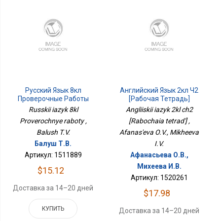
Русский Язык 8кл
Английский Язык 2кл Ч2
Проверочные Работы
[Рабочая Тетрадь]
Russkii iazyk 8kl
Angliiskii iazyk 2kl ch2
Proverochnye raboty ,
[Rabochaia tetrad'] ,
Balush T.V.
Afanas'eva O.V., Mikheeva
Балуш Т.В.
I.V.
Артикул: 1511889
Афанасьева О.В.,
Михеева И.В.
$15.12
Артикул: 1520261
Доставка за 14–20 дней
$17.98
КУПИТЬ
Доставка за 14–20 дней