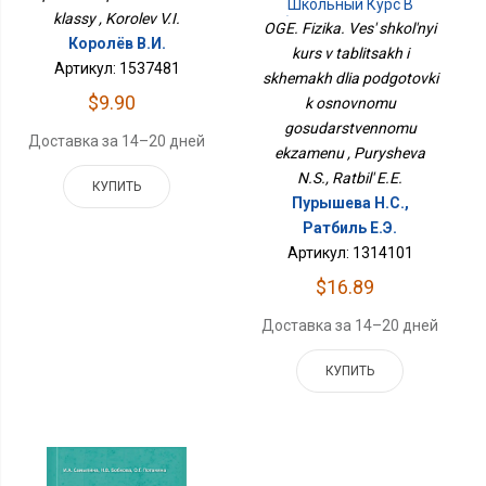
Школьный Курс В
klassy , Korolev V.I.
Таблицах И Схемах Для
OGE. Fizika. Ves' shkol'nyi
Подготовки К
Королёв В.И.
kurs v tablitsakh i
Основному
Артикул: 1537481
skhemakh dlia podgotovki
Государственному
Экзамену
$9.90
k osnovnomu
gosudarstvennomu
Доставка за 14–20 дней
ekzamenu , Purysheva
N.S., Ratbil' E.E.
КУПИТЬ
Пурышева Н.С.,
Ратбиль Е.Э.
Артикул: 1314101
$16.89
Доставка за 14–20 дней
КУПИТЬ