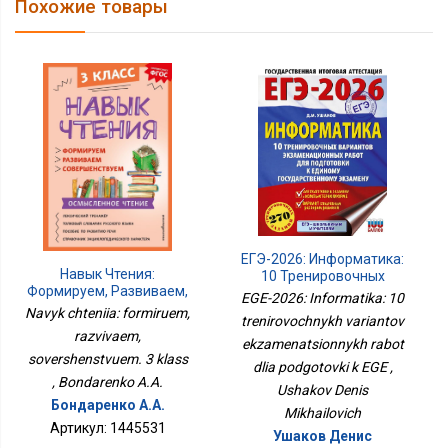
Похожие товары
ЕГЭ-2026: Информатика:
Навык Чтения:
10 Тренировочных
Формируем, Развиваем,
Вариантов
EGE-2026: Informatika: 10
Совершенствуем. 3
Экзаменационных
Navyk chteniia: formiruem,
trenirovochnykh variantov
Класс
Работ Для Подготовки К
razvivaem,
ekzamenatsionnykh rabot
ЕГЭ
sovershenstvuem. 3 klass
dlia podgotovki k EGE ,
, Bondarenko A.A.
Ushakov Denis
Бондаренко А.А.
Mikhailovich
Артикул: 1445531
Ушаков Денис