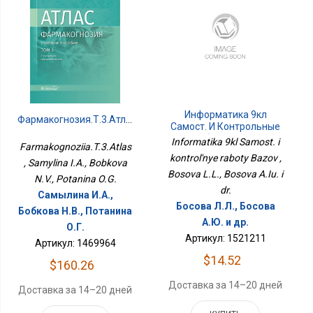
Информатика 9кл
Фармакогнозия.Т.3.Атлас
Самост. И Контрольные
Работы Базов
Informatika 9kl Samost. i
Farmakognoziia.T.3.Atlas
kontrol'nye raboty Bazov ,
, Samylina I.A., Bobkova
Bosova L.L., Bosova A.Iu. i
N.V., Potanina O.G.
dr.
Самылина И.А.,
Босова Л.Л., Босова
Бобкова Н.В., Потанина
А.Ю. и др.
О.Г.
Артикул: 1521211
Артикул: 1469964
$14.52
$160.26
Доставка за 14–20 дней
Доставка за 14–20 дней