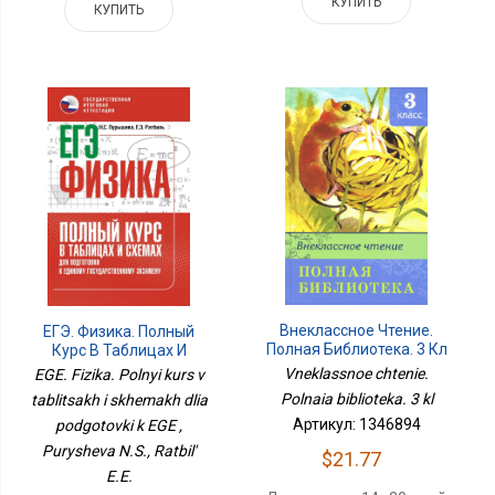
КУПИТЬ
КУПИТЬ
Внеклассное Чтение.
ЕГЭ. Физика. Полный
Полная Библиотека. 3 Кл
Курс В Таблицах И
Схемах Для Подготовки
Vneklassnoe chtenie.
EGE. Fizika. Polnyi kurs v
К ЕГЭ
Polnaia biblioteka. 3 kl
tablitsakh i skhemakh dlia
Артикул: 1346894
podgotovki k EGE ,
Purysheva N.S., Ratbil'
$21.77
E.E.