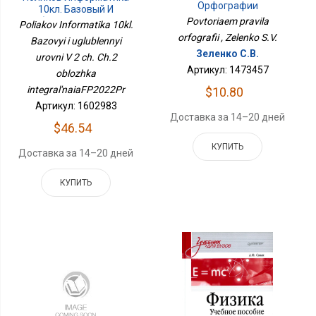
Орфографии
10кл. Базовый И
Углубленный Уровни В 2
Povtoriaem pravila
Poliakov Informatika 10kl.
Ч. Ч.2 Обложка
orfografii , Zelenko S.V.
Bazovyi i uglublennyi
ИнтегральнаяФП2022Пр
Зеленко С.В.
urovni V 2 ch. Ch.2
Артикул: 1473457
oblozhka
integral'naiaFP2022Pr
$10.80
Артикул: 1602983
Доставка за 14–20 дней
$46.54
КУПИТЬ
Доставка за 14–20 дней
КУПИТЬ