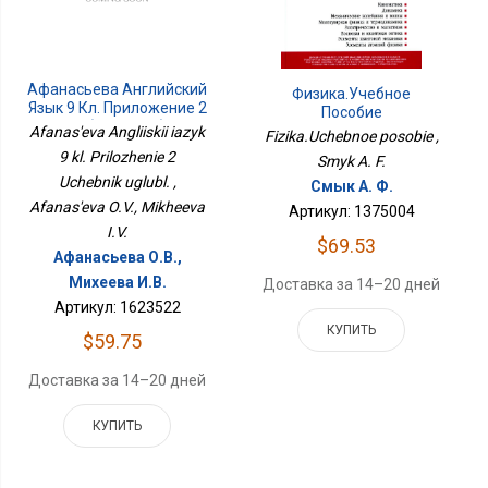
Афанасьева Английский
Физика.Учебное
Язык 9 Кл. Приложение 2
Пособие
Учебник Углубл.
Afanas'eva Angliiskii iazyk
Fizika.Uchebnoe posobie ,
9 kl. Prilozhenie 2
Smyk A. F.
Uchebnik uglubl. ,
Смык А. Ф.
Afanas'eva O.V., Mikheeva
Артикул: 1375004
I.V.
$69.53
Афанасьева О.В.,
Михеева И.В.
Доставка за 14–20 дней
Артикул: 1623522
КУПИТЬ
$59.75
Доставка за 14–20 дней
КУПИТЬ