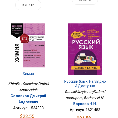
КУПИТЬ
Химия
Русский Язык: Наглядно
Khimiia , Solovkov Dmitrii
И Доступно
Andreevich
Russkii iazyk: nagliadno i
Соловков Дмитрий
dostupno , Borisov N.N.
Андреевич
Борисов Н.Н.
Артикул: 1534393
Артикул: 1621453
$23.55