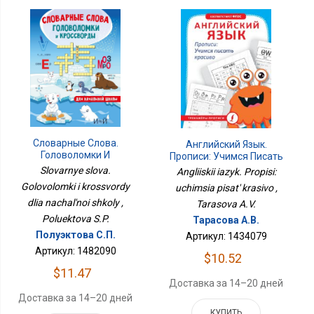
Словарные Слова.
Английский Язык.
Головоломки И
Прописи: Учимся Писать
Кроссворды Для
Красиво
Slovarnye slova.
Angliiskii iazyk. Propisi:
Начальной Школы
Golovolomki i krossvordy
uchimsia pisat' krasivo ,
dlia nachal'noi shkoly ,
Tarasova A.V.
Poluektova S.P.
Тарасова А.В.
Полуэктова С.П.
Артикул: 1434079
Артикул: 1482090
$10.52
$11.47
Доставка за 14–20 дней
Доставка за 14–20 дней
КУПИТЬ