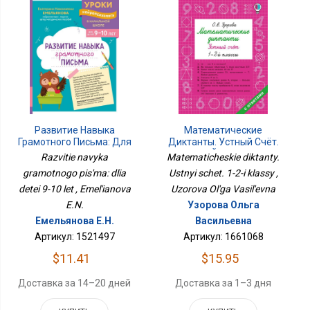
Развитие Навыка
Математические
Грамотного Письма: Для
Диктанты. Устный Счёт.
Детей 9-10 Лет
1-2-Й Классы
Razvitie navyka
Matematicheskie diktanty.
gramotnogo pis'ma: dlia
Ustnyi schet. 1-2-i klassy ,
detei 9-10 let , Emel'ianova
Uzorova Ol'ga Vasil'evna
E.N.
Узорова Ольга
Емельянова Е.Н.
Васильевна
Артикул: 1521497
Артикул: 1661068
$11.41
$15.95
Доставка за 14–20 дней
Доставка за 1–3 дня