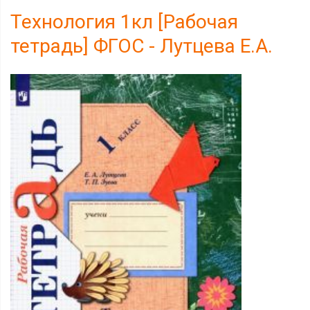
Технология 1кл [Рабочая
тетрадь] ФГОС - Лутцева Е.А.