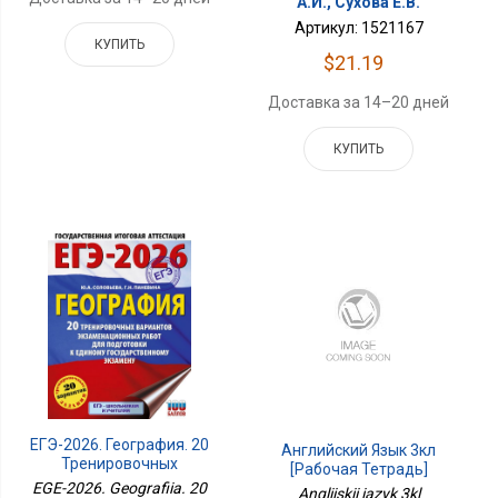
А.И., Сухова Е.В.
Артикул: 1521167
КУПИТЬ
$21.19
Доставка за 14–20 дней
КУПИТЬ
ЕГЭ-2026. География. 20
Английский Язык 3кл
Тренировочных
[Рабочая Тетрадь]
Вариантов
EGE-2026. Geografiia. 20
Angliiskii iazyk 3kl