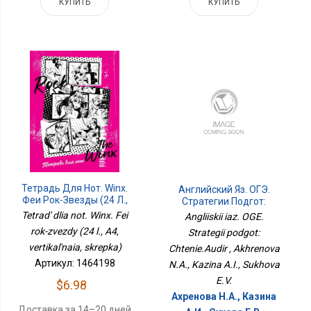
КУПИТЬ
КУПИТЬ
Тетрадь Для Нот. Winx.
Английский Яз. ОГЭ.
Феи Рок-Звезды (24 Л.,
Стратегии Подгот:
А4, Вертикальная,
Чтение.Аудир
Tetrad' dlia not. Winx. Fei
Angliiskii iaz. OGE.
Скрепка)
rok-zvezdy (24 l., A4,
Strategii podgot:
vertikal'naia, skrepka)
Chtenie.Audir , Akhrenova
Артикул: 1464198
N.A., Kazina A.I., Sukhova
E.V.
$6.98
Ахренова Н.А., Казина
Доставка за 14–20 дней