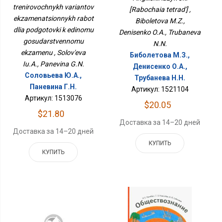
Экзаменационных
trenirovochnykh variantov
[Rabochaia tetrad'] ,
Работ Для Подготовки К
ekzamenatsionnykh rabot
Единому
Biboletova M.Z.,
Государственному
dlia podgotovki k edinomu
Denisenko O.A., Trubaneva
Экзамену
gosudarstvennomu
N.N.
ekzamenu , Solov'eva
Биболетова М.З.,
Iu.A., Panevina G.N.
Денисенко О.А.,
Соловьева Ю.А.,
Трубанева Н.Н.
Паневина Г.Н.
Артикул: 1521104
Артикул: 1513076
$20.05
$21.80
Доставка за 14–20 дней
Доставка за 14–20 дней
КУПИТЬ
КУПИТЬ