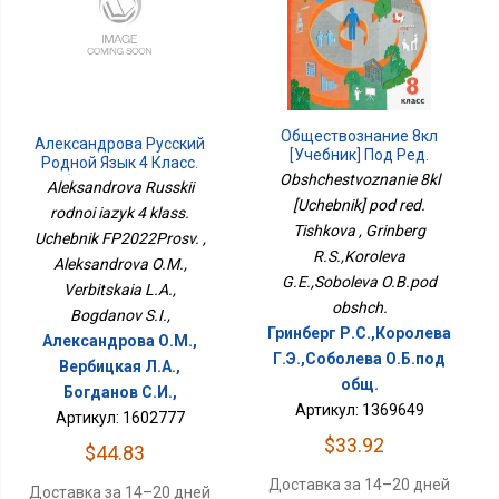
Обществознание 8кл
Александрова Русский
[Учебник] Под Ред.
Родной Язык 4 Класс.
Тишкова
Obshchestvoznanie 8kl
Учебник ФП2022Просв.
Aleksandrova Russkii
[Uchebnik] pod red.
rodnoi iazyk 4 klass.
Tishkova , Grinberg
Uchebnik FP2022Prosv. ,
R.S.,Koroleva
Aleksandrova O.M.,
G.E.,Soboleva O.B.pod
Verbitskaia L.A.,
obshch.
Bogdanov S.I.,
Гринберг Р.С.,Королева
Александрова О.М.,
Г.Э.,Соболева О.Б.под
Вербицкая Л.А.,
общ.
Богданов С.И.,
Артикул: 1369649
Артикул: 1602777
$33.92
$44.83
Доставка за 14–20 дней
Доставка за 14–20 дней