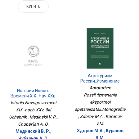
КУПИТЬ
Агротуризм
России.:изменение
Экспортной
Agroturizm
История Нового
Специализации.Монография
Rossii.:izmenenie
Времени XIX -нач.XXв.
9кл Учебник
eksportnoi
Istoriia Novogo vremeni
spetsializatsii.Monografiia
XIX -nach.XXv. 9kl
, Zdorov M.A., Kuranov
Uchebnik , Medinskii V. R.,
V.M.
Chubar'ian A. O.
Здоров М.А., Куранов
Мединский В. Р.,
В.М.
Чубарьян А. О.