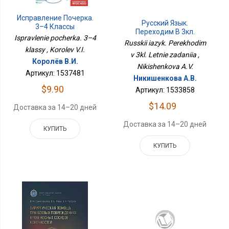
Исправление Почерка.
Русский Язык.
3–4 Классы
Переходим В 3кл.
Ispravlenie pocherka. 3–4
Летние Задания
Russkii iazyk. Perekhodim
klassy , Korolev V.I.
v 3kl. Letnie zadaniia ,
Королёв В.И.
Nikishenkova A.V.
Артикул: 1537481
Никишенкова А.В.
$9.90
Артикул: 1533858
$14.09
Доставка за 14–20 дней
Доставка за 14–20 дней
КУПИТЬ
КУПИТЬ