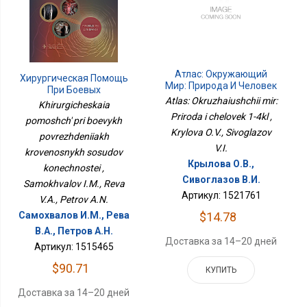
Атлас: Окружающий
Хирургическая Помощь
Мир: Природа И Человек
При Боевых
1-4кл
Atlas: Okruzhaiushchii mir:
Повреждениях
Khirurgicheskaia
Кровеносных Сосудов
Priroda i chelovek 1-4kl ,
pomoshch' pri boevykh
Конечностей
Krylova O.V., Sivoglazov
povrezhdeniiakh
V.I.
krovenosnykh sosudov
Крылова О.В.,
konechnostei ,
Сивоглазов В.И.
Samokhvalov I.M., Reva
Артикул: 1521761
V.A., Petrov A.N.
$14.78
Самохвалов И.М., Рева
В.А., Петров А.Н.
Доставка за 14–20 дней
Артикул: 1515465
$90.71
КУПИТЬ
Доставка за 14–20 дней