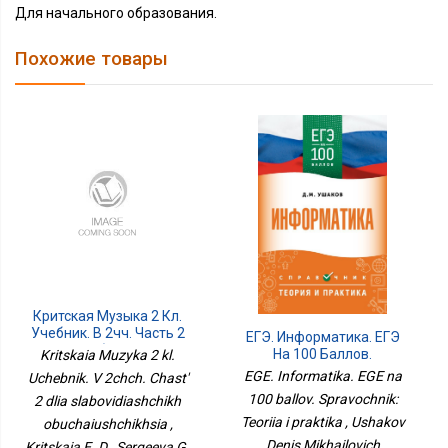
Для начального образования.
Похожие товары
Критская Музыка 2 Кл.
Учебник. В 2чч. Часть 2
ЕГЭ. Информатика. ЕГЭ
Для Слабовидящих
На 100 Баллов.
Kritskaia Muzyka 2 kl.
Обучающихся
Справочник: Теория И
EGE. Informatika. EGE na
Uchebnik. V 2chch. Chast'
Практика
100 ballov. Spravochnik:
2 dlia slabovidiashchikh
Teoriia i praktika , Ushakov
obuchaiushchikhsia ,
Denis Mikhailovich
Kritskaia E. D., Sergeeva G.