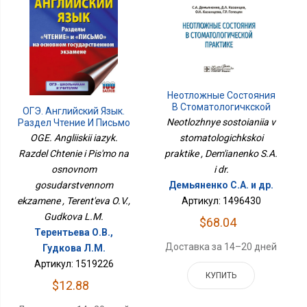
Неотложные Состояния
В Стоматологичкской
ОГЭ. Английский Язык.
Практике
Neotlozhnye sostoianiia v
Раздел Чтение И Письмо
На Основном
stomatologichkskoi
OGE. Angliiskii iazyk.
Государственном
praktike , Dem'ianenko S.A.
Razdel Chtenie i Pis'mo na
Экзамене
i dr.
osnovnom
Демьяненко С.А. и др.
gosudarstvennom
Артикул: 1496430
ekzamene , Terent'eva O.V.,
Gudkova L.M.
$68.04
Терентьева О.В.,
Доставка за 14–20 дней
Гудкова Л.М.
Артикул: 1519226
КУПИТЬ
$12.88