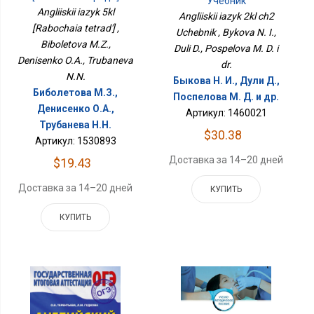
Учебник
Angliiskii iazyk 5kl
Angliiskii iazyk 2kl ch2
[Rabochaia tetrad'] ,
Uchebnik , Bykova N. I.,
Biboletova M.Z.,
Duli D., Pospelova M. D. i
Denisenko O.A., Trubaneva
dr.
N.N.
Быкова Н. И., Дули Д.,
Биболетова М.З.,
Поспелова М. Д. и др.
Денисенко О.А.,
Артикул: 1460021
Трубанева Н.Н.
$30.38
Артикул: 1530893
Доставка за 14–20 дней
$19.43
Доставка за 14–20 дней
КУПИТЬ
КУПИТЬ