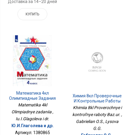
Доставка за 14–20 дней
КУПИТЬ
Математика 4кл
Химия 8кл Проверочные
Олимпиадные Задания
И Контрольные Работы
Matematika 4kl
Баз.ур.
Khimiia 8kl Proverochnye i
Olimpiadnye zadaniia ,
kontrol'nye raboty Baz.ur. ,
Iu.I.Glagoleva i dr.
Gabrielian O.S., Lysova
Ю.И.Глаголева и др.
G.G.
Артикул: 1380865