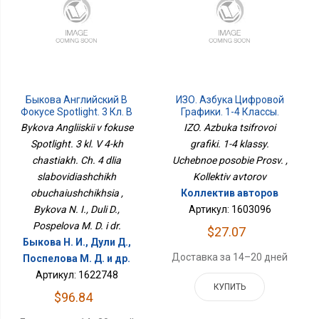
Быкова Английский В
ИЗО. Азбука Цифровой
Фокусе Spotlight. 3 Кл. В
Графики. 1-4 Классы.
4-Х Частях. Ч. 4 Для
Учебное Пособие Просв.
Bykova Angliiskii v fokuse
IZO. Azbuka tsifrovoi
Слабовидящих
Spotlight. 3 kl. V 4-kh
grafiki. 1-4 klassy.
Обучающихся
chastiakh. Ch. 4 dlia
Uchebnoe posobie Prosv. ,
slabovidiashchikh
Kollektiv avtorov
obuchaiushchikhsia ,
Коллектив авторов
Bykova N. I., Duli D.,
Артикул: 1603096
Pospelova M. D. i dr.
$27.07
Быкова Н. И., Дули Д.,
Доставка за 14–20 дней
Поспелова М. Д. и др.
Артикул: 1622748
КУПИТЬ
$96.84