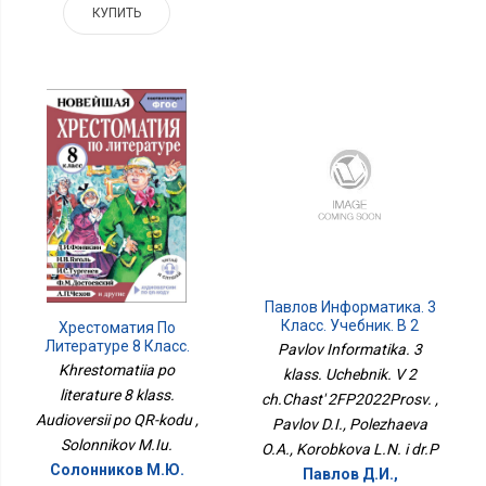
КУПИТЬ
Павлов Информатика. 3
Класс. Учебник. В 2
Хрестоматия По
Ч.Часть 2ФП2022Просв.
Литературе 8 Класс.
Pavlov Informatika. 3
Аудиоверсии По QR-
Khrestomatiia po
klass. Uchebnik. V 2
Коду
literature 8 klass.
ch.Chast' 2FP2022Prosv. ,
Audioversii po QR-kodu ,
Pavlov D.I., Polezhaeva
Solonnikov M.Iu.
O.A., Korobkova L.N. i dr.P
Солонников М.Ю.
Павлов Д.И.,