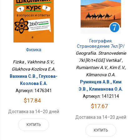
География.
Страноведение 7кл [Р/
Физика
Т+ЕГЭ] Вертикаль
Geografiia. Stranovedenie
7kl [R/t+EGE] Vertikal' ,
Fizika , Vakhnina S.V.,
Rumiantsev A.V., Kim E.V.,
Glukhova-Kozlova E.A.
Klimanova O.A.
Вахнина С.В., Глухова-
Румянцев А.В., Ким
Козлова Е.А.
Э.В., Климанова О.А.
Артикул: 1476341
Артикул: 1412114
$17.84
$17.67
Доставка за 14–20 дней
Доставка за 14–20 дней
КУПИТЬ
КУПИТЬ