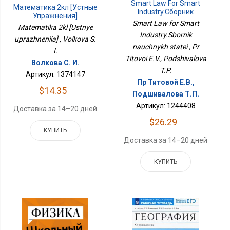
Smart Law For Smart
Математика 2кл [Устные
Industry.Сборник
Упражнения]
Научных Статей
Smart Law for Smart
Matematika 2kl [Ustnye
Industry.Sbornik
uprazhneniia] , Volkova S.
nauchnykh statei , Pr
I.
Titovoi E.V., Podshivalova
Волкова С. И.
T.P.
Артикул: 1374147
Пр Титовой Е.В.,
$14.35
Подшивалова Т.П.
Артикул: 1244408
Доставка за 14–20 дней
$26.29
КУПИТЬ
Доставка за 14–20 дней
КУПИТЬ