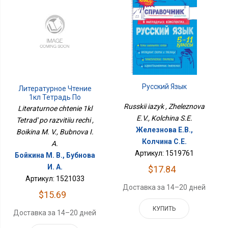
Русский Язык
Литературное Чтение
1кл Тетрадь По
Развитию Речи
Russkii iazyk , Zheleznova
Literaturnoe chtenie 1kl
E.V., Kolchina S.E.
Tetrad' po razvitiiu rechi ,
Железнова Е.В.,
Boikina M. V., Bubnova I.
Колчина С.Е.
A.
Артикул: 1519761
Бойкина М. В., Бубнова
И. А.
$17.84
Артикул: 1521033
Доставка за 14–20 дней
$15.69
КУПИТЬ
Доставка за 14–20 дней