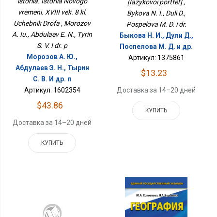
istoriia. Istoriia Novogo
[Iazykovoi portfel'] ,
Дрофа
vremeni. XVIII vek. 8 kl.
Bykova N. I., Duli D.,
Uchebnik Drofa , Morozov
Pospelova M. D. i dr.
A. Iu., Abdulaev E. N., Tyrin
Быкова Н. И., Дули Д.,
S. V. I dr. p
Поспелова М. Д. и др.
Морозов А. Ю.,
Артикул: 1375861
Абдулаев Э. Н., Тырин
$13.23
С. В. И др. п
Доставка за 14–20 дней
Артикул: 1602354
$43.86
КУПИТЬ
Доставка за 14–20 дней
КУПИТЬ