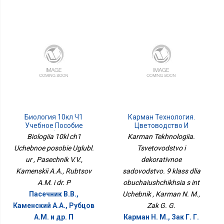
Биология 10кл Ч1
Карман Технология.
Учебное Пособие
Цветоводство И
Углубл. Ур
Декоративное
Biologiia 10kl ch1
Karman Tekhnologiia.
Садоводство. 9 Класс
Uchebnoe posobie Uglubl.
Tsvetovodstvo i
Для Обучающихся С Инт
ur , Pasechnik V.V.,
dekorativnoe
Учебник
Kamenskii A.A., Rubtsov
sadovodstvo. 9 klass dlia
A.M. i dr. P
obuchaiushchikhsia s int
Пасечник В.В.,
Uchebnik , Karman N. M.,
Каменский А.А., Рубцов
Zak G. G.
A.M. и др. П
Карман Н. М., Зак Г. Г.