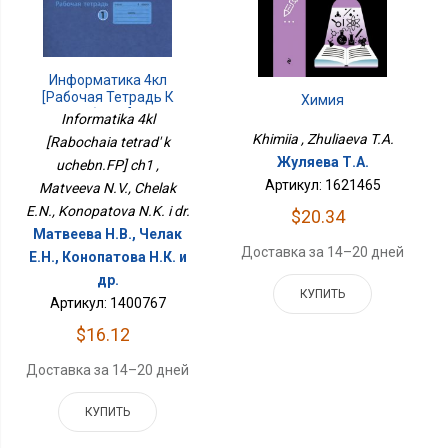
Информатика 4кл
[Рабочая Тетрадь К
Химия
Учебн.ФП] Ч1
Informatika 4kl
Khimiia , Zhuliaeva T.A.
[Rabochaia tetrad' k
Жуляева Т.А.
uchebn.FP] ch1 ,
Артикул: 1621465
Matveeva N.V., Chelak
E.N., Konopatova N.K. i dr.
$20.34
Матвеева Н.В., Челак
Доставка за 14–20 дней
Е.Н., Конопатова Н.К. и
др.
КУПИТЬ
Артикул: 1400767
$16.12
Доставка за 14–20 дней
КУПИТЬ