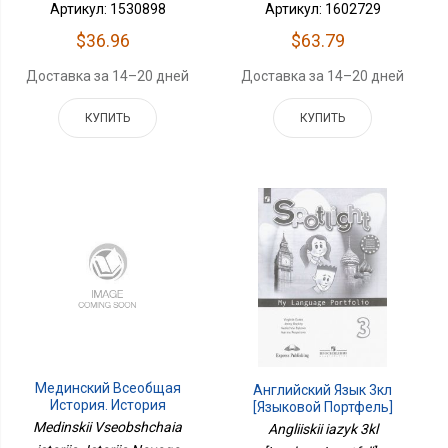
Артикул: 1530898
Артикул: 1602729
$36.96
$63.79
Доставка за 14–20 дней
Доставка за 14–20 дней
КУПИТЬ
КУПИТЬ
Мединский Всеобщая
Английский Язык 3кл
История. История
[Языковой Портфель]
Нового Времени. XVIII
Medinskii Vseobshchaia
Angliiskii iazyk 3kl
Век. 8 Кл. Учебник