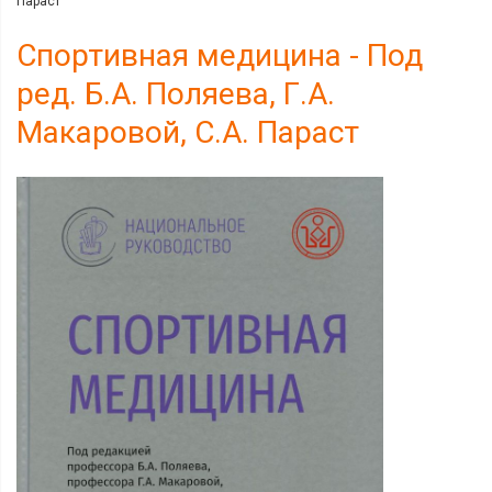
Параст
Спортивная медицина - Под
ред. Б.А. Поляева, Г.А.
Макаровой, С.А. Параст