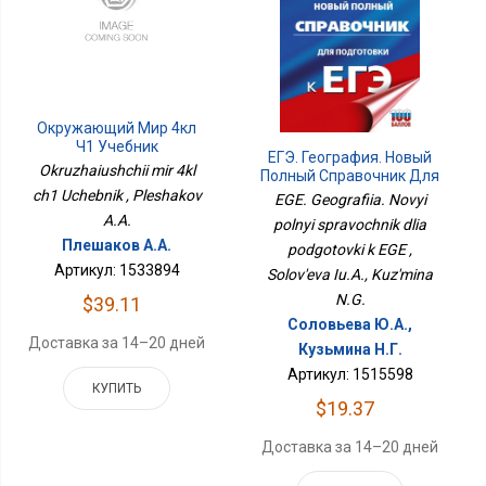
Окружающий Мир 4кл
Ч1 Учебник
ЕГЭ. География. Новый
Okruzhaiushchii mir 4kl
Полный Справочник Для
Подготовки К ЕГЭ
ch1 Uchebnik , Pleshakov
EGE. Geografiia. Novyi
A.A.
polnyi spravochnik dlia
Плешаков А.А.
podgotovki k EGE ,
Артикул: 1533894
Solov'eva Iu.A., Kuz'mina
N.G.
$39.11
Соловьева Ю.А.,
Доставка за 14–20 дней
Кузьмина Н.Г.
Артикул: 1515598
КУПИТЬ
$19.37
Доставка за 14–20 дней