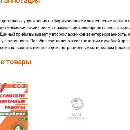
я аннотация
редставлены упражнения на формирование и закрепление навыка 
жен мнемонический приём, связывающий словарное слово с ассоц
 Данный приём вызывает у второклассников заинтересованность, 
ную активность.Пособие составлено в соответствии с учебной пр
ся использовать вместе с демонстрационным материалом (плаката
е товары