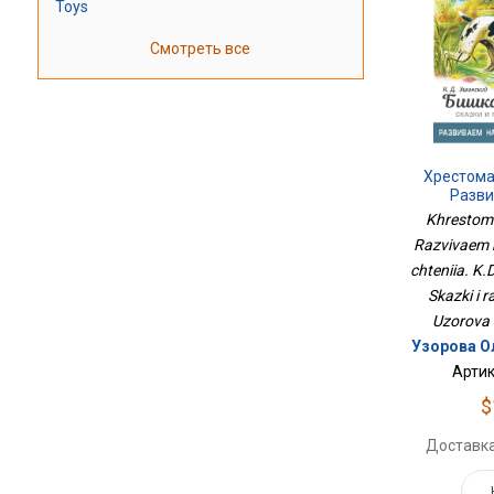
Toys
Смотреть все
Хрестома
Разви
Смыслово
Khrestoma
Ушинский.
Razvivaem 
Расск
chteniia. K.D
Skazki i r
Uzorova 
Узорова О
Артик
$
Доставка