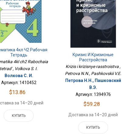
матика 4кл Ч2 Рабочая
Кризис И Кризисные
Тетрадь
Расстройства
matika 4kl ch2 Rabochaia
Krizis i krizisnye rasstroistva ,
tetrad' , Volkova S. I.
Petrova N.N., Pashkovskii V.E.
Волкова С. И.
Петрова Н.Н., Пашковский
Артикул: 1410452
В.Э.
$13.86
Артикул: 1394976
ставка за 14–20 дней
$59.28
Доставка за 14–20 дней
КУПИТЬ
КУПИТЬ