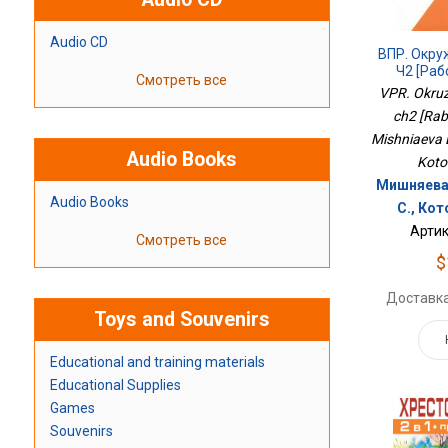
Audio CD
ВПР. Окр
Ч2 [Раб
Смотреть все
VPR. Okruz
ch2 [Rabo
Mishniaeva E.
Audio Books
Kotov
Мишняева 
Audio Books
С., Кот
Артик
Смотреть все
$
Доставка
Toys and Souvenirs
Educational and training materials
Educational Supplies
Games
Souvenirs