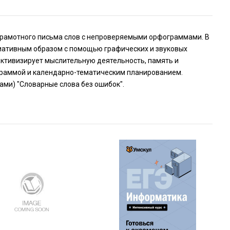
грамотного письма слов с непроверяемыми орфограммами. В
иативным образом с помощью графических и звуковых
активизирует мыслительную деятельность, память и
ограммой и календарно-тематическим планированием.
ми) "Словарные слова без ошибок".