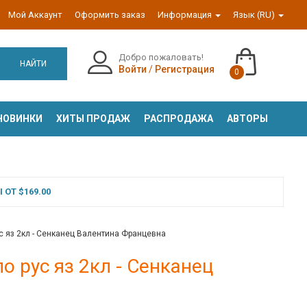
Мой Аккаунт
Оформить заказ
Информация
Язык (RU)
Добро пожаловать!
НАЙТИ
Войти
/
Регистрация
0
НОВИНКИ
ХИТЫ ПРОДАЖ
РАСПРОДАЖА
АВТОРЫ
ОТ $169.00
ус яз 2кл - Сенканец Валентина Францевна
о рус яз 2кл - Сенканец