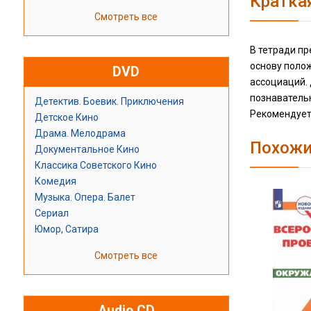
Кратка
Смотреть все
В тетради п
основу поло
DVD
ассоциаций.
познаватель
Детектив. Боевик. Приключения
Рекомендует
Детское Кино
Драма. Мелодрама
Похожи
Документальное Кино
Классика Советского Кино
Комедия
Музыка. Опера. Балет
Сериал
Юмор, Сатира
Смотреть все
Audio CD