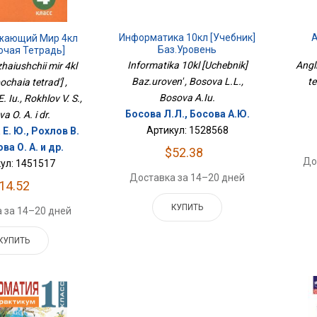
Информатика 10кл [Учебник]
А
ужающий Мир 4кл
Баз.уровень
очая Тетрадь]
Informatika 10kl [Uchebnik]
Angli
haiushchii mir 4kl
Baz.uroven' , Bosova L.L.,
te
chaia tetrad'] ,
Bosova A.Iu.
 Iu., Rokhlov V. S.,
Босова Л.Л., Босова А.Ю.
a O. A. i dr.
Артикул: 1528568
Е. Ю., Рохлов В.
ова О. А. и др.
$52.38
До
ул: 1451517
Доставка за 14–20 дней
14.52
КУПИТЬ
 за 14–20 дней
КУПИТЬ