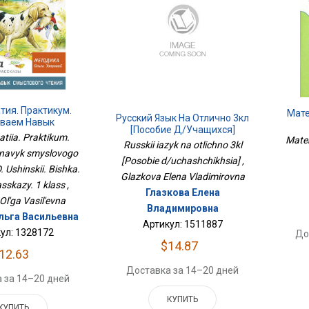
тия. Практикум.
Мате
Русский Язык На Отлично 3кл
ваем Навык
[Пособие Д/учащихся]
го Чтения. К.Д.
tiia. Praktikum.
Mate
Russkii iazyk na otlichno 3kl
 Бишка. Сказки И
navyk smyslovogo
азы. 1 Класс
[Posobie d/uchashchikhsia] ,
. Ushinskii. Bishka.
Glazkova Elena Vladimirovna
asskazy. 1 klass ,
Глазкова Елена
Ol'ga Vasil'evna
Владимировна
льга Васильевна
Артикул: 1511887
ул: 1328172
До
$14.87
12.63
Доставка за 14–20 дней
 за 14–20 дней
КУПИТЬ
КУПИТЬ