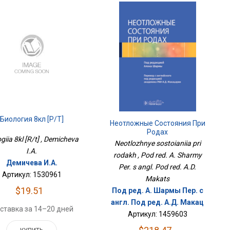
Биология 8кл [Р/т]
Неотложные Состояния При
Родах
ogiia 8kl [R/t] , Demicheva
Neotlozhnye sostoianiia pri
I.A.
rodakh , Pod red. A. Sharmy
Демичева И.А.
Per. s angl. Pod red. A.D.
Артикул: 1530961
Makats
$19.51
Под ред. А. Шармы Пер. с
англ. Под ред. А.Д. Макац
ставка за 14–20 дней
Артикул: 1459603