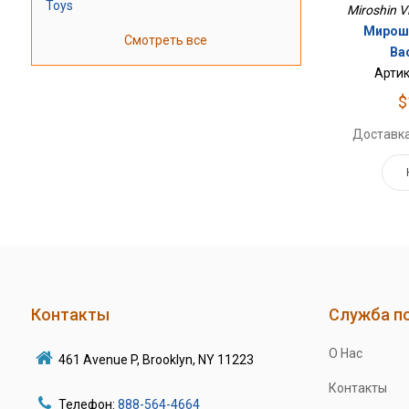
Toys
Miroshin Vl
Мирош
Смотреть все
Ва
Артик
$
Доставка
Контакты
Служба п
О Нас
461 Avenue P, Brooklyn, NY 11223
Контакты
Телефон:
888-564-4664