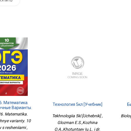
КУПИТЬ
6. Математика.
Технология 5кл [Учебник]
Б
очные Варианты.
тов С Решениями
6. Matematika.
Tekhnologiia 5kl [Uchebnik] ,
Biolo
hnye varianty. 10
Glozman E.S.,Kozhina
 s resheniiami ,
O.A.,Khotuntsev Iu.L. i dr.