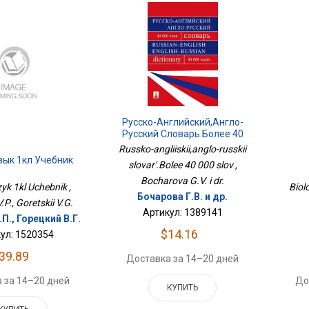
Русско-Английский,англо-
Русский Словарь.Более 40
000 Слов
Russko-angliiskii,anglo-russkii
зык 1кл Учебник
slovar'.Bolee 40 000 slov ,
Bocharova G.V. i dr.
zyk 1kl Uchebnik ,
Biol
Бочарова Г.В. и др.
P., Goretskii V.G.
Артикул: 1389141
П., Горецкий В.Г.
$14.16
ул: 1520354
39.89
Доставка за 14–20 дней
 за 14–20 дней
До
КУПИТЬ