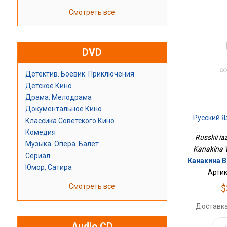
Смотреть все
DVD
Детектив. Боевик. Приключения
Детское Кино
Драма. Мелодрама
Документальное Кино
Русский Я
Классика Советского Кино
Комедия
Russkii ia
Музыка. Опера. Балет
Kanakina V.
Сериал
Канакина В.
Юмор, Сатира
Артик
Смотреть все
$
Доставка
Audio CD