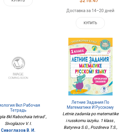
$218.47
КУПИТЬ
Доставка за 14–20 дней
КУПИТЬ
Летние Задания По
иология 8кл Рабочая
Математике И Русскому
Тетрадь
Языку. 1 Класс
Letnie zadaniia po matematike
giia 8kl Rabochaia tetrad' ,
i russkomu iazyku. 1 klass ,
Sivoglazov V. I.
Batyreva S.G., Pozdneva T.S.,
Сивоглазов В. И.