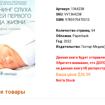
Артикул:
1364238
SKU:
VV1364238
ISBN:
9785970470510
Количество страниц:
64
Обложка:
Paperback
Год:
2022
Издательство:
Гэотар-Медиа(
Данная книга будет отправлен
Обратите внимание, что ДО
на данную книгу НЕ распрост
Ваша цена:
$26.59
Not In Stock
е товары