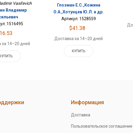
adimir Vasil'evich
Глозман Е.С.,Кожина
ин Владимир
О.А.,Хотунцев Ю.Л. и др.
сильевич
Артикул: 1528559
ул: 1516495
До
$41.38
16.53
Доставка за 14–20 дней
 за 14–20 дней
КУПИТЬ
КУПИТЬ
оддержки
Информация
Доставка
Пользовательское соглашение