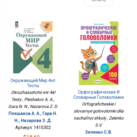
КУПИТЬ
Окружающий Мир 4кл
Тесты
Орфографические И
Okruzhaiushchii mir 4kl
Словарные Головоломки
Testy , Pleshakov A. A.,
Для Начальной Школы
Orfograficheskie i
Gara N. N., Nazarova Z. D.
slovarnye golovolomki dlia
Плешаков А. А., Гара Н.
nachal'noi shkoly , Zelenko
Н., Назарова З. Д.
S.V.
Артикул: 1415302
Зеленко С.В.