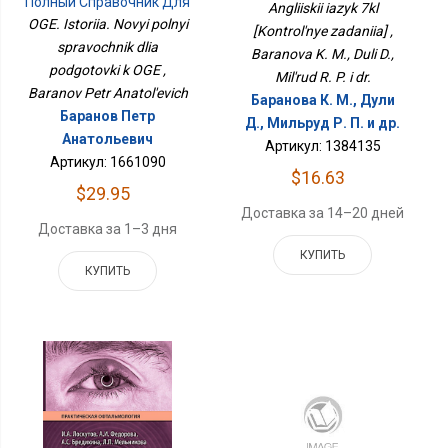
Полный Справочник Для
Angliiskii iazyk 7kl
Подготовки К ОГЭ
OGE. Istoriia. Novyi polnyi
[Kontrol'nye zadaniia] ,
spravochnik dlia
Baranova K. M., Duli D.,
podgotovki k OGE ,
Mil'rud R. P. i dr.
Baranov Petr Anatol'evich
Баранова К. М., Дули
Баранов Петр
Д., Мильруд Р. П. и др.
Анатольевич
Артикул: 1384135
Артикул: 1661090
$16.63
$29.95
Доставка за 14–20 дней
Доставка за 1–3 дня
КУПИТЬ
КУПИТЬ