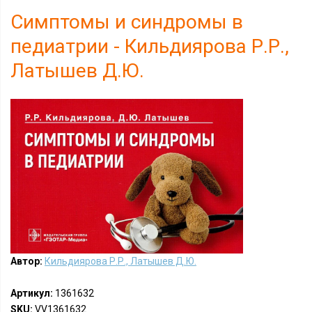
Симптомы и синдромы в
педиатрии - Кильдиярова Р.Р.,
Латышев Д.Ю.
Автор:
Кильдиярова Р.Р., Латышев Д.Ю.
Артикул:
1361632
SKU:
VV1361632