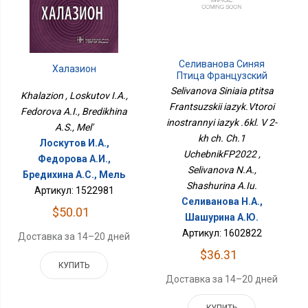
Селиванова Синяя
Халазион
Птица Французский
Язык.Второй
Selivanova Siniaia ptitsa
Khalazion , Loskutov I.A.,
Иностранный Язык .6кл.
Frantsuzskii iazyk.Vtoroi
В 2-Х Ч. Ч.1
Fedorova A.I., Bredikhina
inostrannyi iazyk .6kl. V 2-
УчебникФП2022
A.S., Mel'
kh ch. Ch.1
Лоскутов И.А.,
UchebnikFP2022 ,
Федорова А.И.,
Selivanova N.A.,
Бредихина А.С., Мель
Shashurina A.Iu.
Артикул: 1522981
Селиванова Н.А.,
$50.01
Шашурина А.Ю.
Артикул: 1602822
Доставка за 14–20 дней
$36.31
КУПИТЬ
Доставка за 14–20 дней