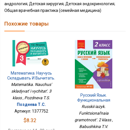
андрология; Детская хирургия; Детская эндокринология;
Общая врачебная практика (семейная медицина)
Похожие товары
Математика. Научусь
Складывать И Вычитать.
3 Класс
Matematika. Nauchus'
skladyvat' i vychitat'. 3
Русский Язык.
klass , Pozdneva T.S.
Функциональная
Позднева Т.С.
Грамотность. 2 Класс
Russkii iazyk.
Артикул: 1377752
Funktsional'naia
$8.32
gramotnost'. 2 klass ,
Babushkina T.V.