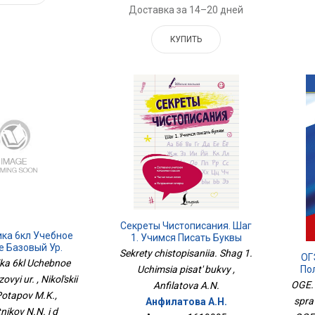
Доставка за 14–20 дней
КУПИТЬ
Секреты Чистописания. Шаг
ка 6кл Учебное
1. Учимся Писать Буквы
е Базовый Ур.
Sekrety chistopisaniia. Shag 1.
ОГ
ka 6kl Uchebnoe
По
Uchimsia pisat' bukvy ,
vyi ur. , Nikol'skii
OGE. 
Anfilatova A.N.
Potapov M.K.,
spra
Анфилатова А.Н.
nikov N.N. i d