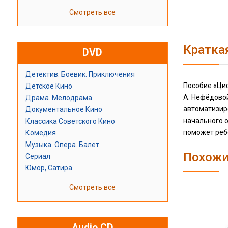
Смотреть все
Кратка
DVD
Детектив. Боевик. Приключения
Пособие «Циф
Детское Кино
А. Нефёдовой
Драма. Мелодрама
автоматизир
Документальное Кино
начального 
Классика Советского Кино
поможет ребё
Комедия
Музыка. Опера. Балет
Похожи
Сериал
Юмор, Сатира
Смотреть все
Audio CD