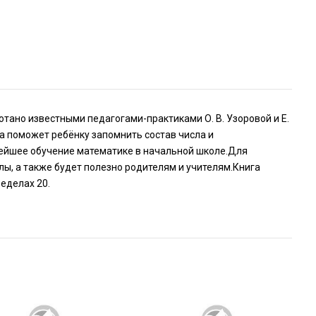
отано известными педагогами-практиками О. В. Узоровой и Е.
а поможет ребёнку запомнить состав числа и
нейшее обучение математике в начальной школе.Для
ы, а также будет полезно родителям и учителям.Книга
еделах 20.