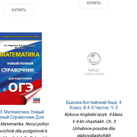
КУПИТЬ
КУПИТЬ
Быкова Английский Язык. 4
Класс. В 4-Х Частях. Ч. 3
Э. Математика. Новый
Учебное Пособие Для
Bykova Angliiskii iazyk. 4 klass.
лный Справочник Для
Слабовидящих
V 4-kh chastiakh. Ch. 3
Подготовки К ОГЭ
Обучающихся
Matematika. Novyi polnyi
Uchebnoe posobie dlia
vochnik dlia podgotovki k
slabovidiashchikh