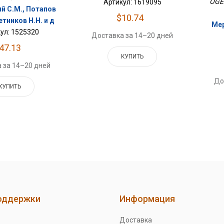
OGE 
Артикул: 1619095
й С.М., Потапов
$10.74
етников Н.Н. и д
Мер
ул: 1525320
Доставка за 14–20 дней
47.13
КУПИТЬ
 за 14–20 дней
До
КУПИТЬ
оддержки
Информация
Доставка