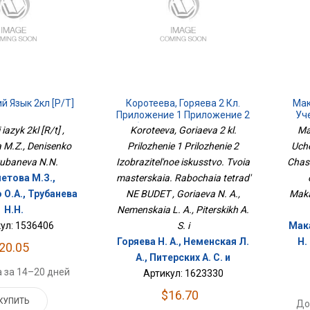
й Язык 2кл [Р/т]
Коротеева, Горяева 2 Кл.
Мак
Приложение 1 Приложение 2
Уче
Изобразительное Искусство.
Час
 iazyk 2kl [R/t] ,
Koroteeva, Goriaeva 2 kl.
Ma
Твоя Мастерская. Рабочая
a M.Z., Denisenko
Prilozhenie 1 Prilozhenie 2
Uche
Тетрадь НЕ БУДЕТ
Trubaneva N.N.
Izobrazitel'noe iskusstvo. Tvoia
Chast
етова М.З.,
masterskaia. Rabochaia tetrad'
 О.А., Трубанева
NE BUDET , Goriaeva N. A.,
Maka
Н.Н.
Nemenskaia L. A., Piterskikh A.
ул: 1536406
S. i
Мак
Горяева Н. А., Неменская Л.
Н.
20.05
А., Питерских А. С. и
 за 14–20 дней
Артикул: 1623330
$16.70
КУПИТЬ
До