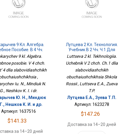
арычев 9 Кл. Алгебра.
Лутцева 2 Кл. Технология.
бное Пособие. В 4 Чч.
Учебник В 2 Чч. Ч.1 Для
ть 4 Для Слабовидящих
Слабовидящих
karychev 9 kl. Algebra.
Luttseva 2 kl. Tekhnologiia.
Обучающихся
Обучающихся Школа России
bnoe posobie. V 4 chch.
Uchebnik V 2 chch. Ch.1 dlia
' 4 dlia slabovidiashchikh
slabovidiashchikh
obuchaiushchikhsia ,
obuchaiushchikhsia Shkola
rychev Iu. N., Mindiuk N.
Rossii , Luttseva E.A., Zueva
G., Neshkov K. I. i dr.
T.P.
арычев Ю. Н., Миндюк
Лутцева Е.А., Зуева Т.П.
 Г., Нешков К. И. и др.
Артикул: 1623278
Артикул: 1637516
$147.26
$141.33
Доставка за 14–20 дней
ставка за 14–20 дней