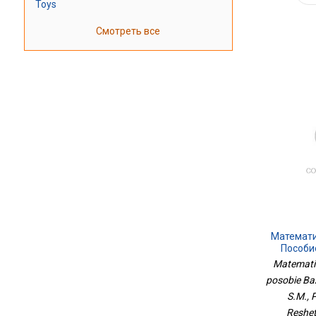
Toys
Смотреть все
Математи
Пособи
Matemati
posobie Bazo
S.M., 
Reshet