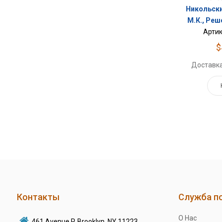
Никольски
М.К., Реш
Артик
$
Доставка
Контакты
Служба п
О Нас
461 Avenue P, Brooklyn, NY 11223