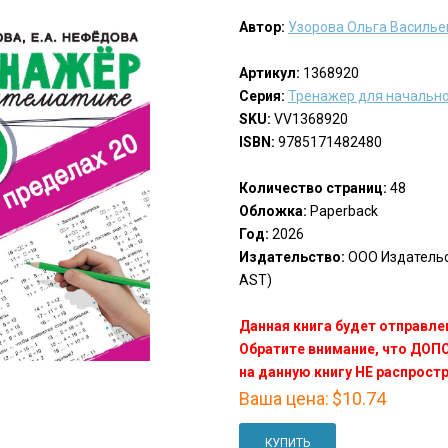
Автор:
Узорова Ольга Василье
Артикул:
1368920
Серия:
Тренажер для начальн
SKU:
VV1368920
ISBN:
9785171482480
Количество страниц:
48
Обложка:
Paperback
Год:
2026
Издательство:
ООО Издательст
AST)
Данная книга будет отправлен
Обратите внимание, что ДО
на данную книгу НЕ распрост
Ваша цена:
$10.74
КУПИТЬ