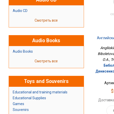
Audio CD
Смотреть все
Английски
Audio Books
Angliiskii
Audio Books
Biboletov
O.A., 
Смотреть все
Бибол
Денисенко
Toys and Souvenirs
Артик
$
Educational and training materials
Educational Supplies
Доставка
Games
Souvenirs