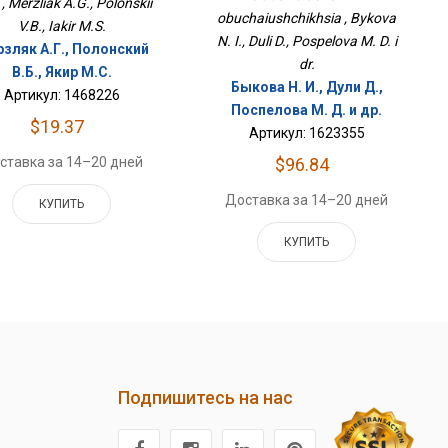
, Merzliak A.G., Polonskii
obuchaiushchikhsia , Bykova
V.B., Iakir M.S.
N. I., Duli D., Pospelova M. D. i
зляк А.Г., Полонский
dr.
В.Б., Якир М.С.
Быкова Н. И., Дули Д.,
Артикул: 1468226
Поспелова М. Д. и др.
$19.37
Артикул: 1623355
ставка за 14–20 дней
$96.84
Доставка за 14–20 дней
КУПИТЬ
КУПИТЬ
Подпишитесь на нас