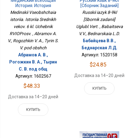
Мединский Всеобщая
Русский Язык 8-9кл
История. История
[Сборник Заданий]
Средних Веков. 6 Кл.
Углубл.Верт.
Medinskii Vseobshchaia
Russkii iazyk 8-9kl
Учебник РВИОПросв.
istoriia. Istoriia Srednikh
[Sbornik zadanii]
vekov. 6 kl. Uchebnik
Uglubl.Vert. , Babaitseva
RVIOProsv. , Abramov A.
V.V., Bednarskaia L.D.
V., Rogozhkin V. A., Tyrin S.
Бабайцева В.В.,
V. pod obshch
Беднарская Л.Д.
Абрамов А. В.,
Артикул: 1520158
Рогожкин В. А., Тырин
$24.85
С. В. под общ
Доставка за 14–20 дней
Артикул: 1602567
$48.33
КУПИТЬ
Доставка за 14–20 дней
КУПИТЬ