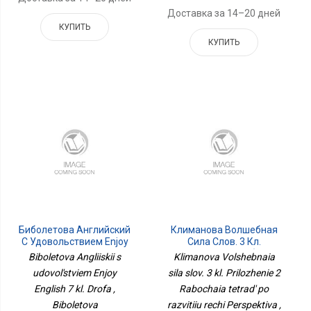
Доставка за 14–20 дней
КУПИТЬ
КУПИТЬ
Биболетова Английский
Климанова Волшебная
С Удовольствием Enjoy
Сила Слов. 3 Кл.
English 7 Кл. Дрофа
Приложение 2 Рабочая
Biboletova Angliiskii s
Klimanova Volshebnaia
Тетрадь По Развитию
udovol'stviem Enjoy
sila slov. 3 kl. Prilozhenie 2
Речи Перспектива
English 7 kl. Drofa ,
Rabochaia tetrad' po
Biboletova
razvitiiu rechi Perspektiva ,