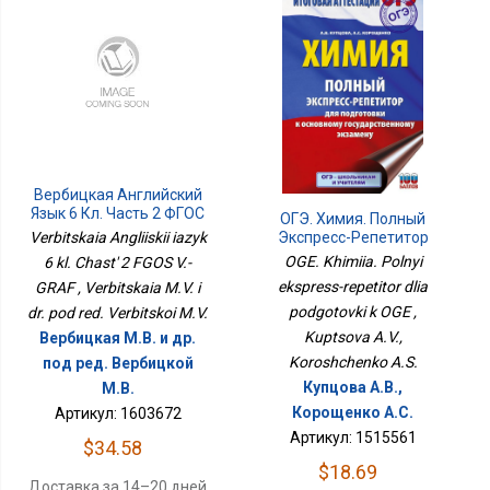
Вербицкая Английский
Язык 6 Кл. Часть 2 ФГОС
ОГЭ. Химия. Полный
В.-ГРАФ
Экспресс-Репетитор
Verbitskaia Angliiskii iazyk
Для Подготовки К ОГЭ
OGE. Khimiia. Polnyi
6 kl. Chast' 2 FGOS V.-
ekspress-repetitor dlia
GRAF , Verbitskaia M.V. i
podgotovki k OGE ,
dr. pod red. Verbitskoi M.V.
Kuptsova A.V.,
Вербицкая М.В. и др.
Koroshchenko A.S.
под ред. Вербицкой
Купцова А.В.,
М.В.
Корощенко А.С.
Артикул: 1603672
Артикул: 1515561
$34.58
$18.69
Доставка за 14–20 дней