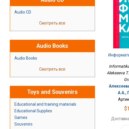
Audio CD
Смотреть все
Audio Books
Информатик
Audio Books
Informatika
Смотреть все
Alekseeva T.
Gr
Алексеева
Toys and Souvenirs
А.А.,
Артик
Educational and training materials
$
Educational Supplies
Games
Доставка
Souvenirs