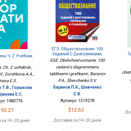
ЕГЭ. Обществознание. 100
Заданий С Диаграммами,
Т
а. Ч. 2: Учебник
Таблицами И Графиками
EGE. Obshchestvoznanie. 100
По
zadanii s diagrammami,
. Ch. 2: uchebnik ,
chist
tablitsami i grafikami , Baranov
V., Gorshkova A.A.,
P.A., Shevchenko S.V.
ineva E.S.
Баранов П.А., Шевченко
 Т.В., Горшкова
С.В.
 Гринева Е.С.
Артикул: 1519278
ул: 1480776
$12.63
192.27
До
Доставка за 14–20 дней
 за 14–20 дней