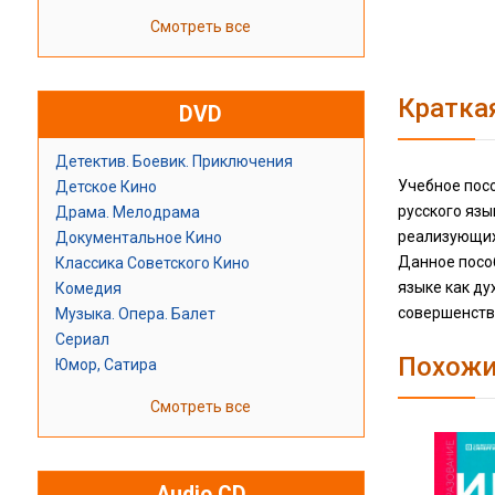
Смотреть все
Кратка
DVD
Детектив. Боевик. Приключения
Учебное пос
Детское Кино
русского язы
Драма. Мелодрама
реализующих
Документальное Кино
Данное посо
Классика Советского Кино
языке как ду
Комедия
совершенство
Музыка. Опера. Балет
Сериал
Похожи
Юмор, Сатира
Смотреть все
Audio CD