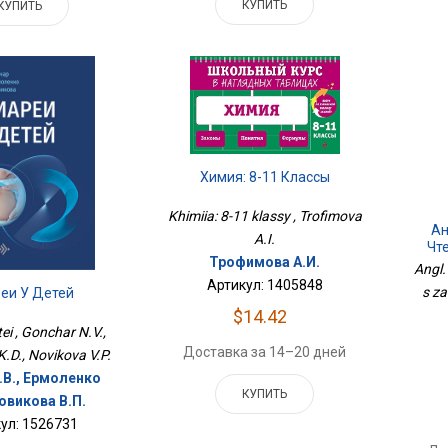
КУПИТЬ
КУПИТЬ
Химия: 8-11 Классы
Khimiia: 8-11 klassy , Trofimova
Ан
A.I.
Чте
Трофимова А.И.
Angl.
Артикул: 1405848
s za
еи У Детей
$14.42
tei , Gonchar N.V.,
Доставка за 14–20 дней
.D., Novikova V.P.
.В., Ермоленко
КУПИТЬ
Новикова В.П.
ул: 1526731