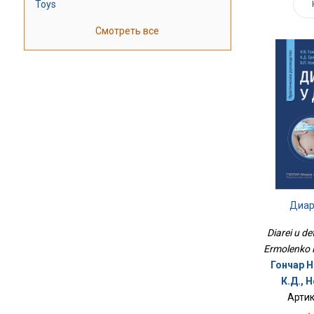
Toys
Смотреть все
Диар
Diarei u de
Ermolenko K
Гончар Н
К.Д., 
Артик