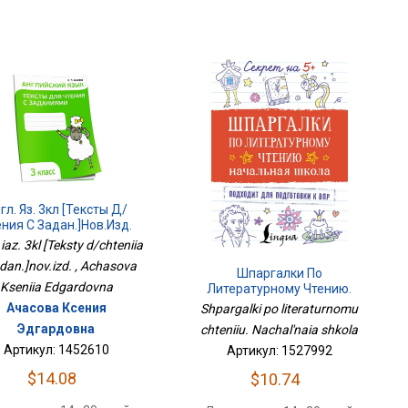
гл. Яз. 3кл [Тексты Д/
ния С Задан.]нов.изд.
 iaz. 3kl [Teksty d/chteniia
dan.]nov.izd. , Achasova
Шпаргалки По
Kseniia Edgardovna
Литературному Чтению.
Начальная Школа
Ачасова Ксения
Shpargalki po literaturnomu
Эдгардовна
chteniiu. Nachal'naia shkola
Артикул: 1452610
Артикул: 1527992
$14.08
$10.74