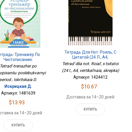
Тетрадь Для Нот. Рояль, С
етрадь-Тренажёр По
Цитатой (24 Л., А4,
Чистописанию:
Вертикальная, Скрепка)
Tetrad' dlia not. Roial', s tsitatoi
слебукварный Период
Tetrad'-trenazher po
(24 l., A4, vertikal'naia, skrepka)
opisaniiu: poslebukvarnyi
Артикул: 1424412
period , Iskritskaia D.
$10.67
Искрицкая Д.
Артикул: 1481639
Доставка за 14–20 дней
$13.93
КУПИТЬ
ставка за 14–20 дней
КУПИТЬ