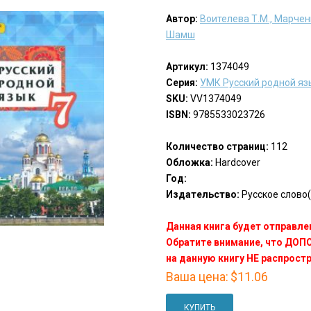
Автор:
Воителева Т.М., Марченк
Шамш
Артикул:
1374049
Серия:
УМК Русский родной язык
SKU:
VV1374049
ISBN:
9785533023726
Количество страниц:
112
Обложка:
Hardcover
Год:
Издательство:
Русское слово(
Данная книга будет отправлен
Обратите внимание, что ДО
на данную книгу НЕ распрост
Ваша цена:
$11.06
КУПИТЬ