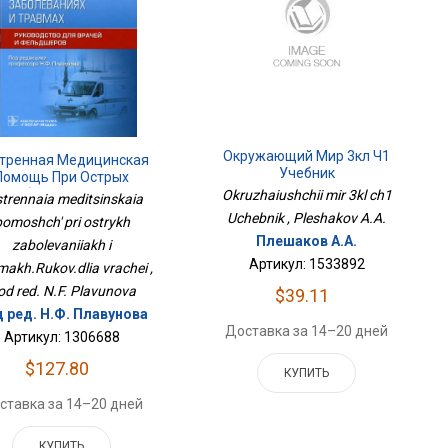
Окружающий Мир 3кл Ч1
тренная Медицинская
Учебник
Помощь При Острых
Заболеваниях И
Okruzhaiushchii mir 3kl ch1
trennaia meditsinskaia
вмах.Руков.для Врачей
Uchebnik , Pleshakov A.A.
pomoshch' pri ostrykh
Плешаков А.А.
zabolevaniiakh i
Артикул: 1533892
makh.Rukov.dlia vrachei ,
od red. N.F. Plavunova
$39.11
 ред. Н.Ф. Плавунова
Доставка за 14–20 дней
Артикул: 1306688
$127.80
КУПИТЬ
ставка за 14–20 дней
КУПИТЬ