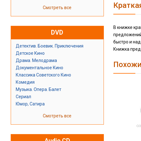
Кратка
Смотреть все
В книжке кр
DVD
предложений
быстро и над
Детектив. Боевик. Приключения
Книжка пред
Детское Кино
Драма. Мелодрама
Похожи
Документальное Кино
Классика Советского Кино
Комедия
Музыка. Опера. Балет
Сериал
Юмор, Сатира
Смотреть все
Audio CD