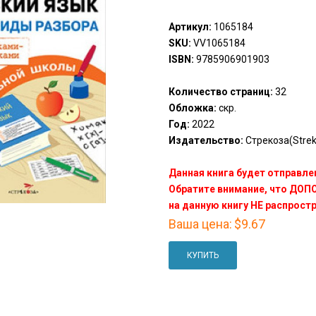
Артикул:
1065184
SKU:
VV1065184
ISBN:
9785906901903
Количество страниц:
32
Обложка:
скр.
Год:
2022
Издательство:
Стрекоза(Stre
Данная книга будет отправлен
Обратите внимание, что ДО
на данную книгу НЕ распрост
Ваша цена:
$9.67
КУПИТЬ