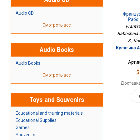
Audio CD
Француз
Рабо
Смотреть все
Frantsu
Rabochaia te
S., Ko
Кулигина А.
Audio Books
Артик
Audio Books
$
Смотреть все
Доставка
Toys and Souvenirs
Educational and training materials
Educational Supplies
Games
Souvenirs