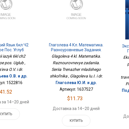
ий Язык 6кл Ч2
Глаголева 4 Кл. Математика.
Экс
е Пос. Углуб
Разноуровневые Задания.
Серия Тренажер Младшего
ii iazyk 6kl ch2
Glagoleva 4 kl. Matematika.
Eks
Школьника
Тра
e pos. Uglub ,
Raznourovnevye zadaniia.
eva O.V. i dr.
Seriia Trenazher mladshego
ева О.В. и др.
shkol'nika , Glagoleva Iu.I. i dr.
trav
ул: 1522816
Глаголева Ю.И. и др.
P
Артикул: 1637527
Под
41.52
$11.73
 за 14–20 дней
Доставка за 14–20 дней
КУПИТЬ
До
КУПИТЬ