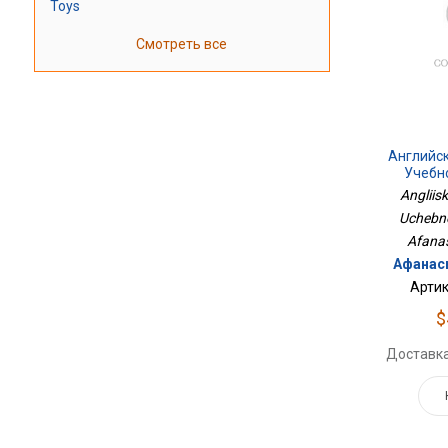
Toys
Смотреть все
Английск
Учебно
Angliisk
Uchebno
Afanas'
Афанась
Артик
$
Доставка