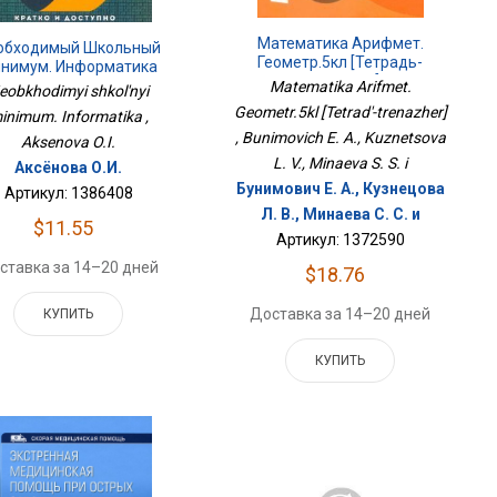
Математика Арифмет.
обходимый Школьный
Геометр.5кл [Тетрадь-
нимум. Информатика
Тренажер]
Matematika Arifmet.
eobkhodimyi shkol'nyi
Geometr.5kl [Tetrad'-trenazher]
inimum. Informatika ,
, Bunimovich E. A., Kuznetsova
Aksenova O.I.
L. V., Minaeva S. S. i
Аксёнова О.И.
Бунимович Е. А., Кузнецова
Артикул: 1386408
Л. В., Минаева С. С. и
$11.55
Артикул: 1372590
ставка за 14–20 дней
$18.76
Доставка за 14–20 дней
КУПИТЬ
КУПИТЬ