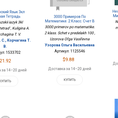
Не
ский Язык 3кл
Ми
чая Тетрадь
3000 Примеров По
Математике. 2 Класс. Счет В
N
zskii iazyk 3kl
Пределах 100
3000 primerov po matematike.
m
trad' , Kuligina A.
2 klass. Schet v predelakh 100 ,
rchagina T. V.
Uzorova Ol'ga Vasil'evna
 С., Корчагина Т.
Узорова Ольга Васильевна
В.
Артикул: 1125546
ул: 1533702
$9.88
21.92
До
Доставка за 14–20 дней
 за 14–20 дней
КУПИТЬ
КУПИТЬ