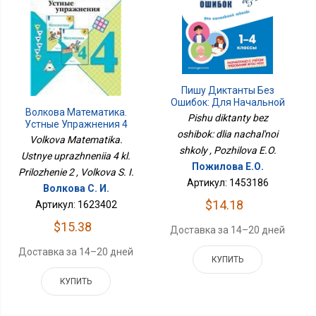
Пишу Диктанты Без
Ошибок: Для Начальной
Волкова Математика.
Школы
Pishu diktanty bez
Устные Упражнения 4
oshibok: dlia nachal'noi
Кл. Приложение 2
Volkova Matematika.
shkoly , Pozhilova E.O.
Ustnye uprazhneniia 4 kl.
Пожилова Е.О.
Prilozhenie 2 , Volkova S. I.
Артикул: 1453186
Волкова С. И.
$14.18
Артикул: 1623402
$15.38
Доставка за 14–20 дней
Доставка за 14–20 дней
КУПИТЬ
КУПИТЬ