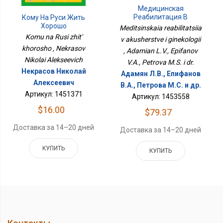
Медицинская
Реабилитация В
Кому На Руси Жить
Акушерстве И
Хорошо
Meditsinskaia reabilitatsiia
Гинекологии
Komu na Rusi zhit'
v akusherstve i ginekologii
khorosho , Nekrasov
, Adamian L.V., Epifanov
Nikolai Alekseevich
V.A., Petrova M.S. i dr.
Некрасов Николай
Адамян Л.В., Епифанов
Алексеевич
В.А., Петрова М.С. и др.
Артикул: 1451371
Артикул: 1453558
$16.00
$79.37
Доставка за 14–20 дней
Доставка за 14–20 дней
КУПИТЬ
КУПИТЬ