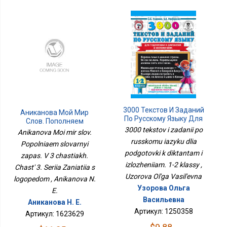
3000 Текстов И Заданий
Аниканова Мой Мир
По Русскому Языку Для
Слов. Пополняем
Подготовки К
Словарный Запас. В 3
3000 tekstov i zadanii po
Anikanova Moi mir slov.
Диктантам И
Частях. Часть 3. Серия
russkomu iazyku dlia
Popolniaem slovarnyi
Изложениям. 1-2 Классы
Занятия С Логопедом
podgotovki k diktantam i
zapas. V 3 chastiakh.
izlozheniiam. 1-2 klassy ,
Chast' 3. Seriia Zaniatiia s
Uzorova Ol'ga Vasil'evna
logopedom , Anikanova N.
Узорова Ольга
E.
Васильевна
Аниканова Н. Е.
Артикул: 1250358
Артикул: 1623629