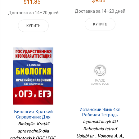
$9.88
$11.85
Доставка за 14–20 дней
Доставка за 14–20 дней
КУПИТЬ
КУПИТЬ
Испанский Язык 4кл
Биология. Краткий
Рабочая Тетрадь
Справочник Для
Углубл.ур.
Ispanskii iazyk 4kl
Подготовки К ОГЭ И ЕГЭ
Biologiia. Kratkii
Rabochaia tetrad'
spravochnik dlia
Uglubl.ur. , Voinova A. A.,
podgotovki k OGE i EGE ,