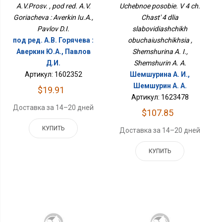
Обучающихся
A.V.Prosv. , pod red. A.V.
Uchebnoe posobie. V 4 ch.
Goriacheva : Averkin Iu.A.,
Chast' 4 dlia
Pavlov D.I.
slabovidiashchikh
под ред. А.В. Горячева :
obuchaiushchikhsia ,
Аверкин Ю.А., Павлов
Shemshurina A. I.,
Д.И.
Shemshurin A. A.
Артикул: 1602352
Шемшурина А. И.,
Шемшурин А. А.
$19.91
Артикул: 1623478
Доставка за 14–20 дней
$107.85
КУПИТЬ
Доставка за 14–20 дней
КУПИТЬ