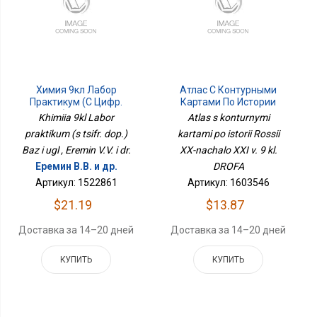
Химия 9кл Лабор
Атлас С Контурными
Практикум (с Цифр.
Картами По Истории
Доп.) Баз И Угл
России XX-Начало XXI В.
Khimiia 9kl Labor
Atlas s konturnymi
9 Кл. ДРОФА
praktikum (s tsifr. dop.)
kartami po istorii Rossii
Baz i ugl , Eremin V.V. i dr.
XX-nachalo XXI v. 9 kl.
Еремин В.В. и др.
DROFA
Артикул: 1522861
Артикул: 1603546
$21.19
$13.87
Доставка за 14–20 дней
Доставка за 14–20 дней
КУПИТЬ
КУПИТЬ