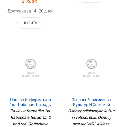
$16.54
Доставка за 14–20 дней
КУПИТЬ
Павлов Информатика
Основы Религиозных
1кл. Рабочая Тетрадь
Культур И Светской
Ч.2 Под Ред. Горячева
Этики. Основы Светской
Pavlov Informatika 1kl.
Osnovy religioznykh kul'tur
А.В.Просв.
Этики. 4 Класс. Учебное
Rabochaia tetrad' Ch.2
i svetskoi etiki. Osnovy
Пособие. В 4 Ч. Часть 4
pod red. Goriacheva
svetskoi etiki. 4 klass.
Для Слабовидящих