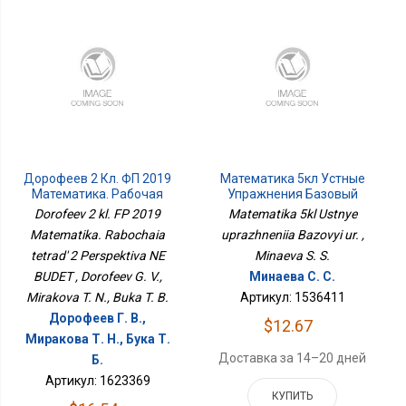
Дорофеев 2 Кл. ФП 2019
Математика 5кл Устные
Математика. Рабочая
Упражнения Базовый
Тетрадь 2 Перспектива
Ур.
Dorofeev 2 kl. FP 2019
Matematika 5kl Ustnye
НЕ БУДЕТ
Matematika. Rabochaia
uprazhneniia Bazovyi ur. ,
tetrad' 2 Perspektiva NE
Minaeva S. S.
BUDET , Dorofeev G. V.,
Минаева С. С.
Mirakova T. N., Buka T. B.
Артикул: 1536411
Дорофеев Г. В.,
$12.67
Миракова Т. Н., Бука Т.
Доставка за 14–20 дней
Б.
Артикул: 1623369
КУПИТЬ