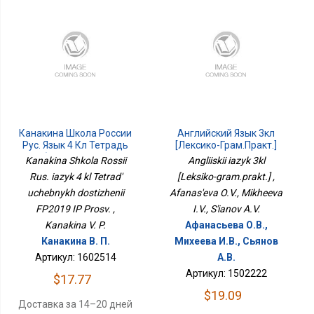
Канакина Школа России
Английский Язык 3кл
Рус. Язык 4 Кл Тетрадь
[Лексико-Грам.практ.]
Учебных Достижений
Kanakina Shkola Rossii
Angliiskii iazyk 3kl
ФП2019 ИП Просв.
Rus. iazyk 4 kl Tetrad'
[Leksiko-gram.prakt.] ,
uchebnykh dostizhenii
Afanas'eva O.V., Mikheeva
FP2019 IP Prosv. ,
I.V., S'ianov A.V.
Kanakina V. P.
Афанасьева О.В.,
Канакина В. П.
Михеева И.В., Сьянов
Артикул: 1602514
А.В.
Артикул: 1502222
$17.77
$19.09
Доставка за 14–20 дней