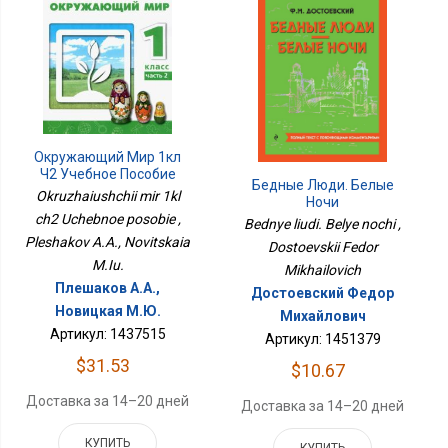
Окружающий Мир 1кл
Ч2 Учебное Пособие
Бедные Люди. Белые
Okruzhaiushchii mir 1kl
Ночи
ch2 Uchebnoe posobie ,
Bednye liudi. Belye nochi ,
Pleshakov A.A., Novitskaia
Dostoevskii Fedor
M.Iu.
Mikhailovich
Плешаков А.А.,
Достоевский Федор
Новицкая М.Ю.
Михайлович
Артикул: 1437515
Артикул: 1451379
$31.53
$10.67
Доставка за 14–20 дней
Доставка за 14–20 дней
КУПИТЬ
КУПИТЬ