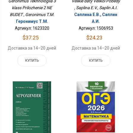
Velikie daty Velikoi Pobedy
Geronimus Tekhnologiia 3
, Saplina E.V., Saplin A.I.
klass Prilozhenie 2 NE
Саплина Е.В., Саплин
BUDET , Geronimus T.M.
А.И.
Геронимус Т.М.
Артикул: 1506953
Артикул: 1623320
$24.23
$37.25
Доставка за 14–20 дней
Доставка за 14–20 дней
КУПИТЬ
КУПИТЬ