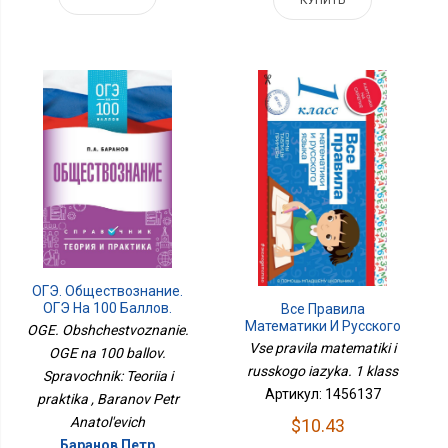
ОГЭ. Обществознание.
ОГЭ На 100 Баллов.
Все Правила
Справочник: Теория И
Математики И Русского
OGE. Obshchestvoznanie.
Практика
Языка. 1 Класс
Vse pravila matematiki i
OGE na 100 ballov.
russkogo iazyka. 1 klass
Spravochnik: Teoriia i
Артикул: 1456137
praktika , Baranov Petr
Anatol'evich
$10.43
Баранов Петр