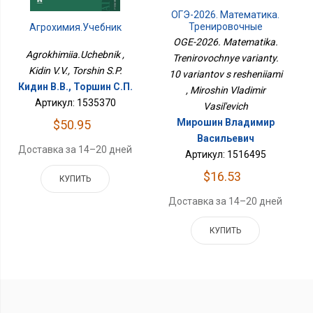
ОГЭ-2026. Математика.
Тренировочные
Агрохимия.Учебник
Варианты. 10 Вариантов
OGE-2026. Matematika.
С Решениями
Agrokhimiia.Uchebnik ,
Trenirovochnye varianty.
Kidin V.V., Torshin S.P.
10 variantov s resheniiami
Кидин В.В., Торшин С.П.
, Miroshin Vladimir
Артикул: 1535370
Vasil'evich
Мирошин Владимир
$50.95
Васильевич
Доставка за 14–20 дней
Артикул: 1516495
$16.53
КУПИТЬ
Доставка за 14–20 дней
КУПИТЬ