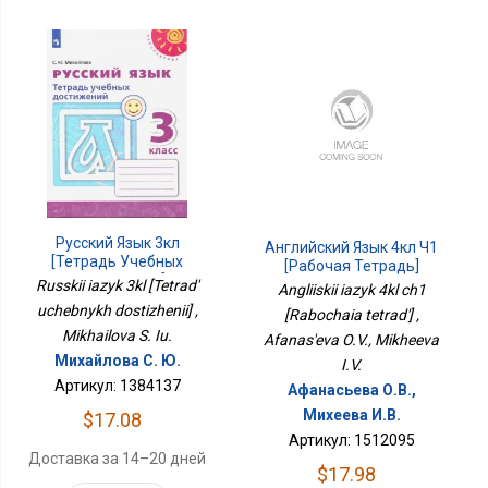
Русский Язык 3кл
Английский Язык 4кл Ч1
[Тетрадь Учебных
[Рабочая Тетрадь]
Достижений]
Russkii iazyk 3kl [Tetrad'
Angliiskii iazyk 4kl ch1
uchebnykh dostizhenii] ,
[Rabochaia tetrad'] ,
Mikhailova S. Iu.
Afanas'eva O.V., Mikheeva
Михайлова С. Ю.
I.V.
Артикул: 1384137
Афанасьева О.В.,
Михеева И.В.
$17.08
Артикул: 1512095
Доставка за 14–20 дней
$17.98