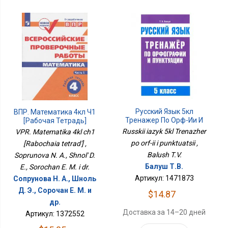
Русский Язык 5кл
ВПР. Математика 4кл Ч1
Тренажер По Орф-Ии И
[Рабочая Тетрадь]
Пунктуации
Russkii iazyk 5kl Trenazher
VPR. Matematika 4kl ch1
po orf-ii i punktuatsii ,
[Rabochaia tetrad'] ,
Balush T.V.
Soprunova N. A., Shnol' D.
Балуш Т.В.
E., Sorochan E. M. i dr.
Артикул: 1471873
Сопрунова Н. А., Шноль
Д. Э., Сорочан Е. М. и
$14.87
др.
Доставка за 14–20 дней
Артикул: 1372552