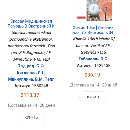
Скорая Медицинская
Помощь В Экстренной И
Химия 10кл [Учебник]
Неотложной Формах
Skoraia meditsinskaia
Баз. Ур. Вертикаль ФП
Khimiia 10kl [Uchebnik]
pomoshch' v ekstrennoi i
baz. ur. Vertikal' FP ,
neotlozhnoi formakh , Pod
Gabrielian O.S.
red. S.F. Bagnenko, I.P.
Габриелян О.С.
Minnullina, V.M. Tepl
Артикул: 1429438
Под ред. С.Ф.
Багненко, И.П.
$36.19
Миннуллина, В.М. Тепл
Доставка за 14–20 дней
Артикул: 1550348
$113.37
КУПИТЬ
Доставка за 14–20 дней
КУПИТЬ