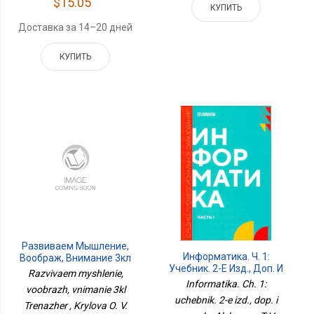
$15.05
КУПИТЬ
Доставка за 14–20 дней
КУПИТЬ
Развиваем Мышление,
Информатика. Ч. 1:
Воображ, Внимание 3кл
Учебник. 2-Е Изд., Доп. И
Тренажер
Razvivaem myshlenie,
Перераб
Informatika. Ch. 1:
voobrazh, vnimanie 3kl
uchebnik. 2-e izd., dop. i
Trenazher , Krylova O. V.