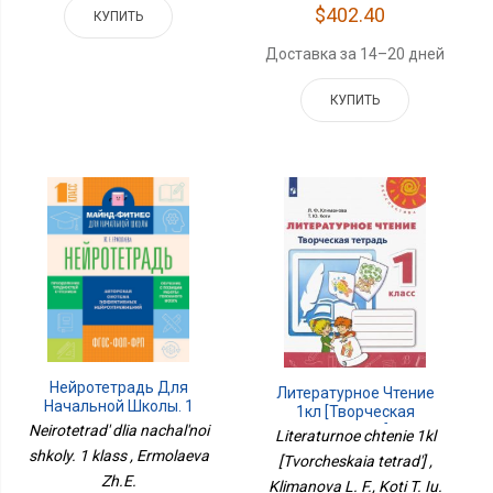
$402.40
КУПИТЬ
Доставка за 14–20 дней
КУПИТЬ
Нейротетрадь Для
Литературное Чтение
Начальной Школы. 1
1кл [Творческая
Класс
Neirotetrad' dlia nachal'noi
Тетрадь]
Literaturnoe chtenie 1kl
shkoly. 1 klass , Ermolaeva
[Tvorcheskaia tetrad'] ,
Zh.E.
Klimanova L. F., Koti T. Iu.