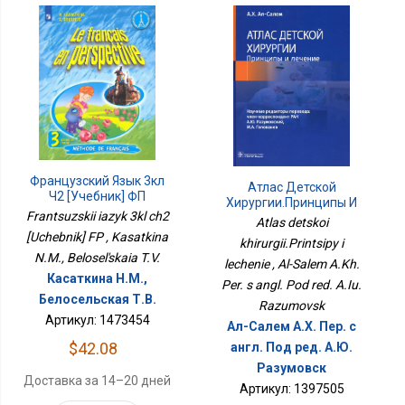
Французский Язык 3кл
Атлас Детской
Ч2 [Учебник] ФП
Хирургии.Принципы И
Frantsuzskii iazyk 3kl ch2
Лечение
Atlas detskoi
[Uchebnik] FP , Kasatkina
khirurgii.Printsipy i
N.M., Belosel'skaia T.V.
lechenie , Al-Salem A.Kh.
Касаткина Н.М.,
Per. s angl. Pod red. A.Iu.
Белосельская Т.В.
Razumovsk
Артикул: 1473454
Ал-Салем А.Х. Пер. с
$42.08
англ. Под ред. А.Ю.
Разумовск
Доставка за 14–20 дней
Артикул: 1397505