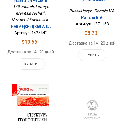
Нравится Решать
140 zadach, kotorye
Russkii iazyk , Ragulia V.A.
nravitsia reshat' ,
Рагуля В.А.
Nevmerzhitskaia A.Iu.
Артикул: 1371163
Невмержицкая А.Ю.
$8.20
Артикул: 1425442
$13.66
Доставка за 14–20 дней
Доставка за 14–20 дней
КУПИТЬ
КУПИТЬ