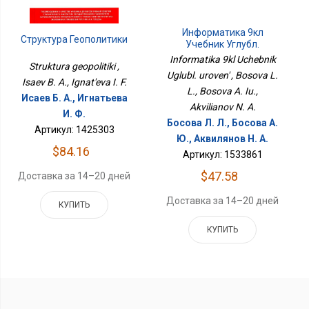
Информатика 9кл
Структура Геополитики
Учебник Углубл.
Уровень
Informatika 9kl Uchebnik
Struktura geopolitiki ,
Uglubl. uroven' , Bosova L.
Isaev B. A., Ignat'eva I. F.
L., Bosova A. Iu.,
Исаев Б. А., Игнатьева
Akvilianov N. A.
И. Ф.
Босова Л. Л., Босова А.
Артикул: 1425303
Ю., Аквилянов Н. А.
$84.16
Артикул: 1533861
$47.58
Доставка за 14–20 дней
Доставка за 14–20 дней
КУПИТЬ
КУПИТЬ