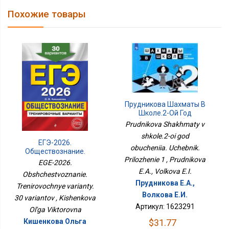
Похожие товары
Прудникова Шахматы В
Школе.2-Ой Год
Обучения. Учебник.
Prudnikova Shakhmaty v
Приложение 1
shkole.2-oi god
ЕГЭ-2026.
obucheniia. Uchebnik.
Обществознание.
Prilozhenie 1 , Prudnikova
Тренировочные
EGE-2026.
Варианты. 30 Вариантов
E.A., Volkova E.I.
Obshchestvoznanie.
Прудникова Е.А.,
Trenirovochnye varianty.
Волкова Е.И.
30 variantov , Kishenkova
Артикул: 1623291
Ol'ga Viktorovna
$31.77
Кишенкова Ольга