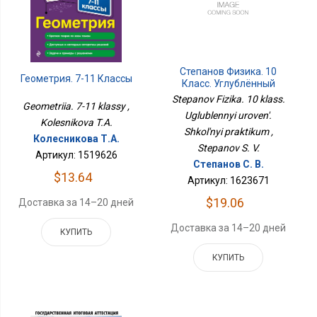
Степанов Физика. 10
Геометрия. 7-11 Классы
Класс. Углублённый
Уровень. Школьный
Stepanov Fizika. 10 klass.
Geometriia. 7-11 klassy ,
Практикум
Uglublennyi uroven'.
Kolesnikova T.A.
Shkol'nyi praktikum ,
Колесникова Т.А.
Stepanov S. V.
Артикул: 1519626
Степанов С. В.
$13.64
Артикул: 1623671
$19.06
Доставка за 14–20 дней
Доставка за 14–20 дней
КУПИТЬ
КУПИТЬ