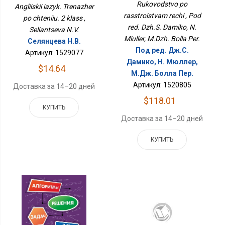
Класс
Rukovodstvo po
Angliiskii iazyk. Trenazher
rasstroistvam rechi , Pod
po chteniiu. 2 klass ,
red. Dzh.S. Damiko, N.
Seliantseva N.V.
Miuller, M.Dzh. Bolla Per.
Селянцева Н.В.
Под ред. Дж.С.
Артикул: 1529077
Дамико, Н. Мюллер,
$14.64
М.Дж. Болла Пер.
Артикул: 1520805
Доставка за 14–20 дней
$118.01
КУПИТЬ
Доставка за 14–20 дней
КУПИТЬ