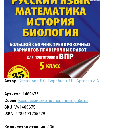
Автор:
Степанова Л.С., Воробьёв В.В., Артасов И.А.
Артикул:
1489675
Серия:
Всероссийские проверочные работы
SKU:
VV1489675
ISBN:
9785171705978
Количество страниц:
336