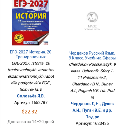
ЕГЭ-2027. История. 20
Чердаков Русский Язык.
Тренировочных
9 Класс. Учебник. Сферы
Вариантов
1-11 Приложение 2
EGE-2027. Istoriia. 20
Cherdakov Russkii iazyk. 9
Экзаменационных
trenirovochnykh variantov
klass. Uchebnik. Sfery 1-
Работ Для Подготовки К
ekzamenatsionnykh rabot
ЕГЭ
11 Prilozhenie 2 ,
dlia podgotovki k EGE ,
Cherdakov D.N., Dunev
Solov'ev Ia.V.
A.I., Pugach V.E. i dr. Pod
Соловьёв Я.В.
re
Артикул: 1652787
Чердаков Д.Н., Дунев
А.И., Пугач В.Е. и др.
$22.32
Под ре
Доставка за 14–20 дней
Артикул: 1623435