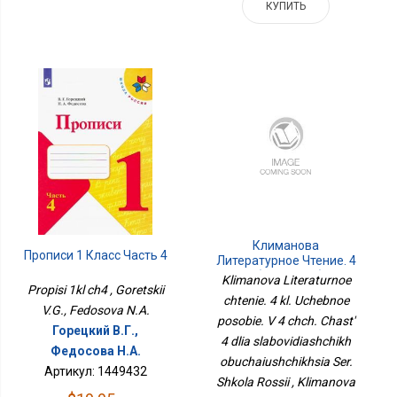
КУПИТЬ
Климанова
Прописи 1 Класс Часть 4
Литературное Чтение. 4
Кл. Учебное Пособие. В 4
Klimanova Literaturnoe
Propisi 1kl ch4 , Goretskii
Чч. Часть 4 Для
chtenie. 4 kl. Uchebnoe
Слабовидящих
V.G., Fedosova N.A.
posobie. V 4 chch. Chast'
Обучающихся Сер.
Горецкий В.Г.,
Школа России
4 dlia slabovidiashchikh
Федосова Н.А.
obuchaiushchikhsia Ser.
Артикул: 1449432
Shkola Rossii , Klimanova