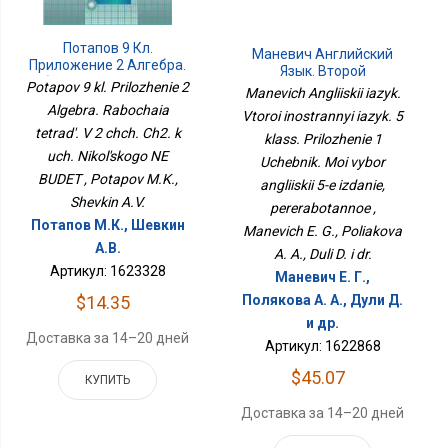
Потапов 9 Кл.
Маневич Английский
Приложение 2 Алгебра.
Язык. Второй
Рабочая Тетрадь. В 2 Чч.
Potapov 9 kl. Prilozhenie 2
Иностранный Язык. 5
Manevich Angliiskii iazyk.
Ч2. К Уч. Никольского НЕ
Класс. Приложение 1
Algebra. Rabochaia
Vtoroi inostrannyi iazyk. 5
БУДЕТ
Учебник. Мой Выбор
tetrad'. V 2 chch. Ch2. k
Английский 5-Е Издание,
klass. Prilozhenie 1
Переработанное
uch. Nikol'skogo NE
Uchebnik. Moi vybor
BUDET , Potapov M.K.,
angliiskii 5-e izdanie,
Shevkin A.V.
pererabotannoe ,
Потапов М.К., Шевкин
Manevich E. G., Poliakova
А.В.
A. A., Duli D. i dr.
Артикул: 1623328
Маневич Е. Г.,
Полякова А. А., Дули Д.
$14.35
и др.
Доставка за 14–20 дней
Артикул: 1622868
$45.07
КУПИТЬ
Доставка за 14–20 дней