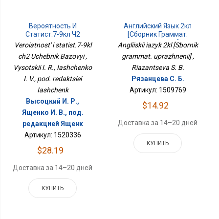
Вероятность И
Английский Язык 2кл
Статист.7-9кл Ч2
[Сборник Граммат.
Учебник Базовый
Упражнений]
Veroiatnost' i statist.7-9kl
Angliiskii iazyk 2kl [Sbornik
ch2 Uchebnik Bazovyi ,
grammat. uprazhnenii] ,
Vysotskii I. R., Iashchenko
Riazantseva S. B.
I. V., pod. redaktsiei
Рязанцева С. Б.
Iashchenk
Артикул: 1509769
Высоцкий И. Р.,
$14.92
Ященко И. В., под.
Доставка за 14–20 дней
редакцией Ященк
Артикул: 1520336
КУПИТЬ
$28.19
Доставка за 14–20 дней
КУПИТЬ