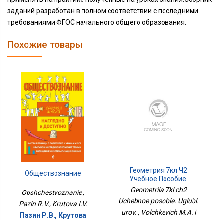
заданий разработан в полном соответствии с последними
требованиями ФГОС начального общего образования.
Похожие товары
Геометрия 7кл Ч2
Обществознание
Учебное Пособие.
Углубл. Уров.
Geometriia 7kl ch2
Obshchestvoznanie ,
Uchebnoe posobie. Uglubl.
Pazin R.V., Krutova I.V.
urov. , Volchkevich M.A. i
Пазин Р.В., Крутова